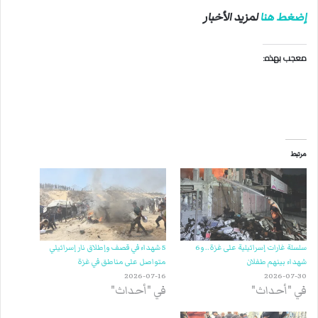
إضغط هنا
لمزيد الأخبار
معجب بهذه:
مرتبط
سلسلة غارات إسرائيلية على غزة.. و6
5 شهداء في قصف وإطلاق نار إسرائيلي
شهداء بينهم طفلان
متواصل على مناطق في غزة
2026-07-16
2026-07-30
في "أحداث"
في "أحداث"