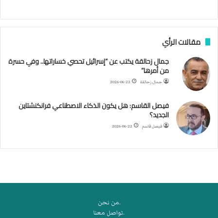
ا
ب
ف
مقالات الرأي
ي
ا
جمال زحالقة يكتب عن “إسرائيل تحصي خساراتها.. وفي حسرة
ل
من أمرها”
أ
ر
جمال زحالقة
2026-06-22
ب
ط
فيصل القاسم: هل يكون الذكاء الاصطناعي فرانكنشتاين
ة
الجديد؟
ا
فيصل قاسم
2026-06-22
ل
م
ت
ق
ا
ط
ع
.من نحن
ة
.تواصل معنا
ل