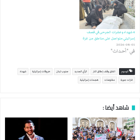
4 شهداء وعشرات الجرحى في قصف
إسرائيلي متواصل على مناطق من غزة
2026-08-01
في "أحداث"
الوسوم
اتفاق وقف إطلاق النار
الرأي الجديد
جنوب لبنان
خروقات إسرائيلية
شهداء
غارات جوية
مفاوضات
هجمات إسرائيلية
شاهد أيضا :