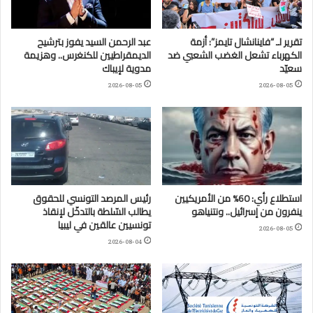
تقرير لـ “فاينانشال تايمز”: أزمة
عبد الرحمن السيد يفوز بترشيح
الكهرباء تشعل الغضب الشعبي ضد
الديمقراطيين للكنغرس.. وهزيمة
سعيّد
مدوية لإيباك
2026-08-05
2026-08-05
استطلاع رأي: 60% من الأمريكيين
رئيس المرصد التونسي للحقوق
ينفرون من إسرائيل.. ونتنياهو
يطالب السّلطة بالتدخّل لإنقاذ
تونسيين عالقين في ليبيا
2026-08-05
2026-08-04