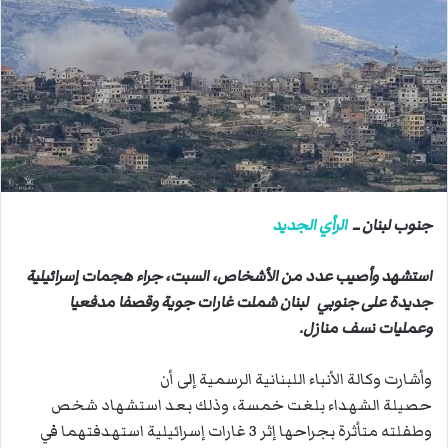
ب
ر
ي
د
ا
إ
ل
ك
ت
ر
جنوب لبنان ــ
الرأي الجديد
و
ن
استشهد وأصيب عدد من الأشخاص، السبت، جراء هجمات إسرائيلية
ي
جديدة على جنوبي لبنان شملت غارات جوية وقصفا مدفعيا
ا
وعمليات نسف منازل.
وأشارت وكالة الأنباء اللبنانية الرسمية إلى أن
حصيلة الشهداء بلغت خمسة، وذلك بعد استشهاد شخص
وطفلته متأثرة بجراحها إثر 3 غارات إسرائيلية استهدفتهما في