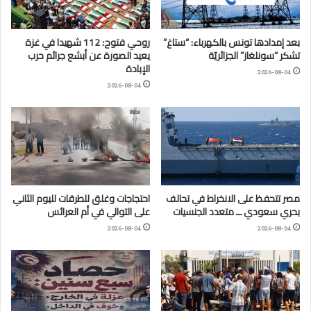
بعد إمدادها تونس بالكهرباء: “ستاغ”
روحي فتوح: 112 شهيدا في غزة
تشكر “سونلغاز” الجزائريّة
يعيد الصورة عن أبشع جرائم حرب
الإبادة
2026-08-04
2026-08-04
مصر تتحفظ على الانخراط في تحالف
احتجاجات وغلق للطرقات لليوم الثاني
بحري سعودي ــ متعدد الجنسيات
على التوالي في أم العرائس
2026-08-04
2026-08-04