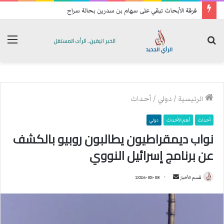
تحسبا للهجمات: فصائل عراقية تعيد رسم خريطة انتشارها الميداني
بحث
الق
عن
الرئيسية
/
دولي
/
أحداث
أحداث
أهم الأحداث
دولي
نواب ديمقراطيون يطالبون روبيو بالكشف
عن برنامج إسرائيل النووي
قسم الأخبار
أ
2026-05-08
ر
س
ل