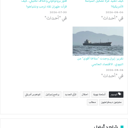
كيف تعيد غزة تشكيل السياسة
فتور بروتوكولي وخلاف تكتيكي.. كيف
الأمريكية؟
قرأت طهران لقاء ترمب ونتنياهو؟
2026-07-30
2026-08-06
في "أحداث"
في "أحداث"
تقرير: إيران وجدت “سلاحًا أقوى” من
النووي.. الاقتصاد العالمي
2026-08-04
في "أحداث"
الوسوم
أسلحة نووية
احتلال
الرأي الجديد
برنامج إسرائيل
كونغرس أمريكي
مشرعون ديمقراطيون
مطالب
شاهد أيضا :