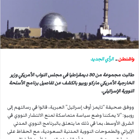
ب
ر
ي
د
ا
إ
ل
ك
واشنطن
ــ
الرأي الجديد
ت
ر
طالبت مجموعة من 30 ديمقراطيا في مجلس النواب الأمريكي وزير
و
الخارجية الأمريكي ماركو روبيو بالكشف عن تفاصيل برنامج الأسلحة
ن
النووية الإسرائيلي.
ي
ا
ووفق صحيفة “تايمز أوف إسرائيل” العبرية، قالوا في رسالتهم إلى
روبيو: “لا يمكننا وضع سياسة متماسكة لمنع الانتشار النووي في
الشرق الأوسط، بما في ذلك ما يتعلق بالبرنامج النووي المدني
الإيراني والطموحات النووية المدنية السعودية، مع الحفاظ على