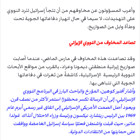
وأعرب المسؤولون عن مخاوفهم من أن تلجأ إسرائيل للرد النووي
على التهديدات، لا سيما في حال انهيار دفاعاتها الجوية تحت
وطأة وابل من الصواريخ.
تصاعد المخاوف من النووي الإيراني
وقد تصاعدت هذه المخاوف في مارس الماضي، عندما أصابت
صواريخ إيرانية منطقتي ديمونا وعراد
، بالقرب من مواقع الأبحاث
النووية الرئيسية الإسرائيلية، كاشفةً عن ثغرات في دفاعاتها
الجوية التي تتباهى بها.
وأشار أفنير كوهين،
المؤرخ والباحث البارز في البرنامج النووي
الإسرائيلي، إلى أن الرسالة تكسر محظورًا استمر لأكثر من نصف قرن.
ويعود أصل الصمت الأمريكي الإسرائيلي إلى اتفاق غير رسمي أبرم عام
1969 بين الرئيس
ريتشارد نيكسون
ورئيسة وزراء الاحتلال آنذاك
غولدا
مائير
، حيث قبلت واشنطن فعليًا سياسة إسرائيل الغامضة ووافقت
على حمايتها من الانتقادات الدولية.