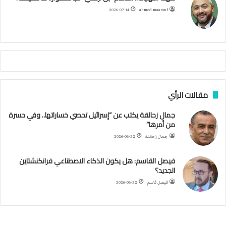
ئ
ا
م
2026-07-14
ahmed maarouf
ر
ي
م
ي
ص
ا
ب
ف
مقالات الرأي
ي
ا
جمال زحالقة يكتب عن “إسرائيل تحصي خساراتها.. وفي حسرة
ل
من أمرها”
أ
ر
جمال زحالقة
2026-06-22
ب
ط
فيصل القاسم: هل يكون الذكاء الاصطناعي فرانكنشتاين
ة
الجديد؟
ا
فيصل قاسم
2026-06-22
ل
م
ت
ق