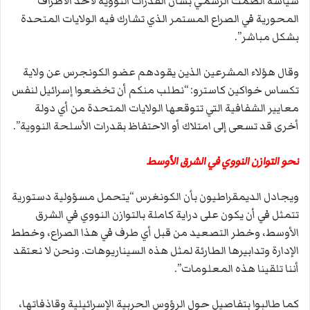
سياسة الصمت الرسمي بشأن القدرات النووية لأحد الأطراف
المحورية في الصراع المستمر الذي تشارك فيه الولايات المتحدة
بشكل مباشر”.
وقال هؤلاء المشرعين الذين يقودهم عضو الكونجرس عن ولاية
تكساس خواكين كاسترو: “
نطلب منكم أن تخضعوا إسرائيل لنفس
معايير الشفافية التي تتوقعها الولايات المتحدة من أي دولة
أخرى قد تسعى إلى امتلاك أو الاحتفاظ بقدرات الأسلحة النووية”.
نحو التوازن النووي في الشرق الأوسط
ويجادل الديمقراطيون بأن الكونغرس “يتحمل مسؤولية دستورية
تتمثل في أن يكون على دراية كاملة بالتوازن النووي في الشرق
الأوسط، وخطر التصعيد من قبل أي طرف في هذا الصراع، وخطط
الإدارة وتدابيرها الطارئة لمثل هذه السيناريوهات. ونحن لا نعتقد
أننا تلقينا هذه المعلومات”.
كما طالبوا بتفاصيل حول الرؤوس الحربية الإسرائيلية وقاذفاتها،