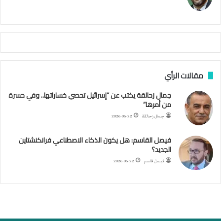
م
ا
م
ي
ة
ا
ل
س
مقالات الرأي
ف
ن
جمال زحالقة يكتب عن “إسرائيل تحصي خساراتها.. وفي حسرة
ف
من أمرها”
ي
م
جمال زحالقة
2026-06-22
ض
ي
فيصل القاسم: هل يكون الذكاء الاصطناعي فرانكنشتاين
ق
الجديد؟
ه
فيصل قاسم
2026-06-22
ر
م
ز