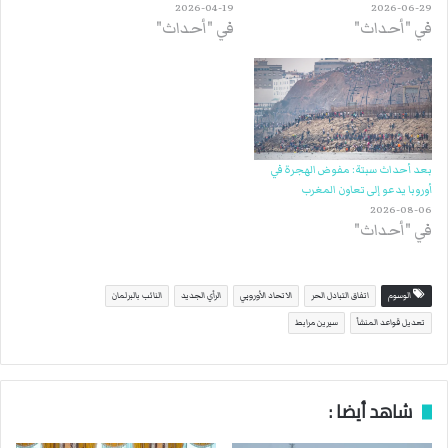
2026-04-19
2026-06-29
في "أحداث"
في "أحداث"
بعد أحداث سبتة: مفوض الهجرة في
أوروبا يدعو إلى تعاون المغرب
2026-08-06
في "أحداث"
الوسوم
اتفاق التبادل الحر
الاتحاد الأوروبي
الرأي الجديد
النائب بالبرلمان
تعديل قواعد المنشأ
سيرين مرابط
شاهد أيضا :