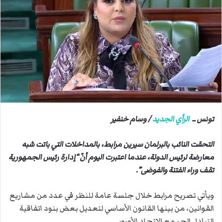
ب
ر
ي
د
ا
إ
ل
ك
ت
ر
تونس ــ
الرأي الجديد
/ وسام خنفير
و
ن
التحقت النائب بالبرلمان سيرين مرابط، بالمداخلات التي باتت شبه
ي
معارضة لرئيس الدولة، عندما اعتبرت اليوم أنّ “إدارة رئيس الجمهورية
ا
تقف وراء الفتنة والفوضى”.
ويأتي تصريح مرابط خلال جلسة عامة للنظر في عدد من مشاريع
القوانين، من بينها القانون الأساسي لتعديل بعض بنود اتفاقية
التبادل الحر مع الاتحاد الأوروبي.