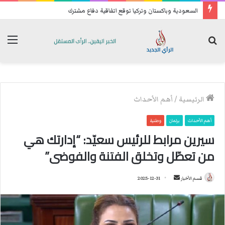
السعودية وباكستان وتركيا توقع اتفاقية دفاع مشترك
بحث
الق
عن
الرئيسية
/
أهم الأحداث
أهم الأحداث
برلمان
وطنية
سيرين مرابط للرئيس سعيّد: “إدارتك هي
من تعطّل وتخلق الفتنة والفوضى”
قسم الأخبار
أ
2025-12-31
ر
س
ل