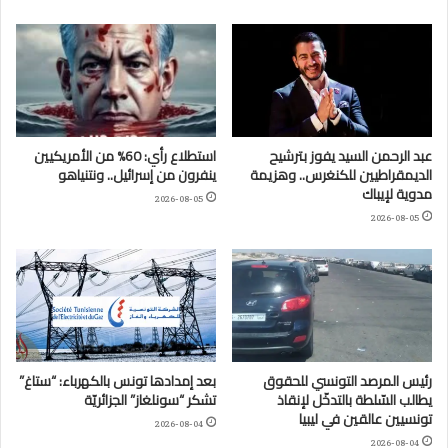
عبد الرحمن السيد يفوز بترشيح
استطلاع رأي: 60% من الأمريكيين
الديمقراطيين للكنغرس.. وهزيمة
ينفرون من إسرائيل.. ونتنياهو
مدوية لإيباك
2026-08-05
2026-08-05
رئيس المرصد التونسي للحقوق
بعد إمدادها تونس بالكهرباء: “ستاغ”
يطالب السّلطة بالتدخّل لإنقاذ
تشكر “سونلغاز” الجزائريّة
تونسيين عالقين في ليبيا
2026-08-04
2026-08-04