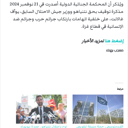
ويُذكر أن المحكمة الجنائية الدولية أصدرت في 21 نوفمبر 2024
مذكرة توقيف بحق نتنياهو ووزير جيش الاحتلال السابق، يوآف
غالانت، على خلفية اتهامات بارتكاب جرائم حرب وجرائم ضد
الإنسانية في قطاع غزة.
إضغط هنا
لمزيد الأخبار
معجب بهذه:
مرتبط
الأورومتوسطي: حملة منسقة لتقويض
لوح باعتقال نتنياهو.. عمدة نيويورك