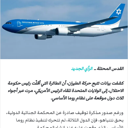
ب
ر
ي
د
ا
إ
ل
ك
ت
ر
القدس المحتلة ــ
الرأي الجديد
و
ن
كشفت بيانات تتبع حركة الطيران، أن الطائرة التي أقلّت رئيس حكومة
ي
الاحتلال، إلى الولايات المتحدة للقاء الرئيس الأمريكي، مرت عبر أجواء
ا
ثلاث دول موقعة على نظام روما الأساسي.
ورغم صدور مذكرة توقيف صادرة عن المحكمة الجنائية الدولية،
بحق نتنياهو، فإن الدول الثلاثة، لم تتحرك لتنفيذ نظام روما
الأساسي، الذي وقعت عليه عند إنشاء المحكمة..