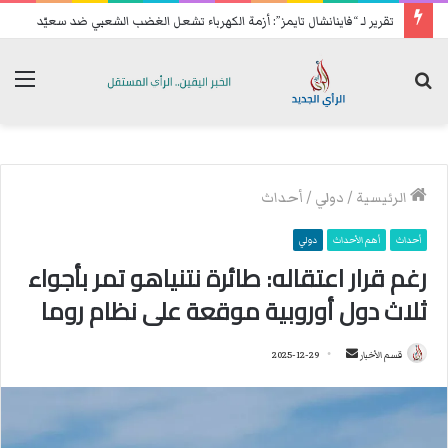
تقرير لـ “فاينانشال تايمز”: أزمة الكهرباء تشعل الغضب الشعبي ضد سعيّد
بحث
الق
عن
الرئيسية
/
دولي
/
أحداث
أحداث
أهم الأحداث
دولي
رغم قرار اعتقاله: طائرة نتنياهو تمر بأجواء
ثلاث دول أوروبية موقعة على نظام روما
قسم الأخبار
أ
2025-12-29
ر
س
ل