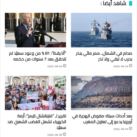
شاهد أيضا :
صدام في الشمال.. ممر مائي ينذر
“أنا يقظ”: 81 % من وعود سعيّد لم
بحرب لا تبقي ولا تذر
تتحقق بعد 7 سنوات من حكمه
2026-08-06
2026-08-06
بعد أحداث سبتة: مفوض الهجرة في
تقرير لـ “فاينانشال تايمز”: أزمة
أوروبا يدعو إلى تعاون المغرب
الكهرباء تشعل الغضب الشعبي ضد
سعيّد
2026-08-06
2026-08-05