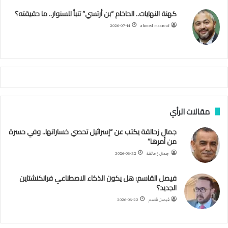
ز
ك
ب
ر
ا
ب
كهنة النهايات.. الحاخام “بن أرتسي” تنبأ للسنوار.. ما حقيقته؟
ا
ئ
ا
م
2026-07-14
ahmed maarouf
ر
ي
م
ي
ص
ا
ب
ف
مقالات الرأي
ي
ا
جمال زحالقة يكتب عن “إسرائيل تحصي خساراتها.. وفي حسرة
ل
من أمرها”
أ
ر
جمال زحالقة
2026-06-22
ب
ط
فيصل القاسم: هل يكون الذكاء الاصطناعي فرانكنشتاين
ة
الجديد؟
ا
فيصل قاسم
2026-06-22
ل
م
ت