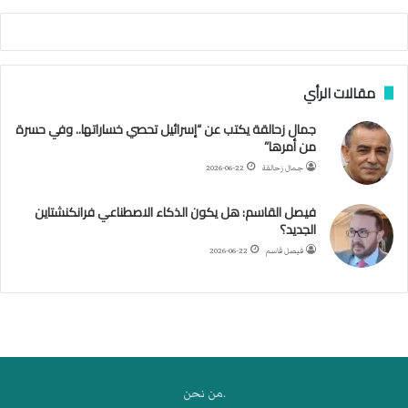
ص
ا
ب
ف
مقالات الرأي
ي
ا
جمال زحالقة يكتب عن “إسرائيل تحصي خساراتها.. وفي حسرة
ل
من أمرها”
أ
ر
جمال زحالقة
2026-06-22
ب
ط
فيصل القاسم: هل يكون الذكاء الاصطناعي فرانكنشتاين
ة
الجديد؟
ا
فيصل قاسم
2026-06-22
ل
م
ت
ق
ا
ط
ع
.من نحن
ة