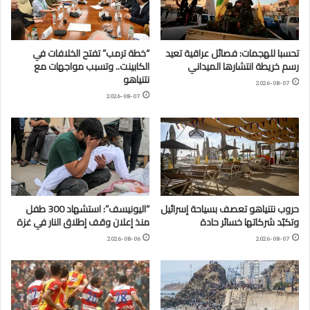
تحسبا للهجمات: فصائل عراقية تعيد
“خطة ترمب” تفتح الخلافات في
رسم خريطة انتشارها الميداني
الكابينت.. وتسبب مواجهات مع
نتنياهو
2026-08-07
2026-08-07
حروب نتنياهو تعصف بسياحة إسرائيل
“اليونيسف”: استشهاد 300 طفل
وتكبّد شركاتها خسائر حادة
منذ إعلان وقف إطلاق النار في غزة
2026-08-06
2026-08-07