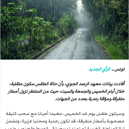
ب
ر
ي
د
ا
إ
ل
ك
ت
ر
تونس ــ
الرأي الجديد
و
ن
أفادت بيانات معهد الرصد الجوي، بأن حالة الطقس سكون متقلبة،
ي
خلال أيام الخميس والجمعة والسبت، حيث من المنتظر نزول أمطار
ا
متفرقة ومؤقتا رعدية بعدد من الجهات.
وسيكون طقس يوم غد الخميس، مغيما أحيانا مع سحب كثيفة
مصحوبة بأمطار متفرقة، قد تكون رعدية ومحليا غزيرة، وتشمل
ليلا المناطق الغربية ثم تمتد تدريجيا إلى الوسط والجنوب. وتهب