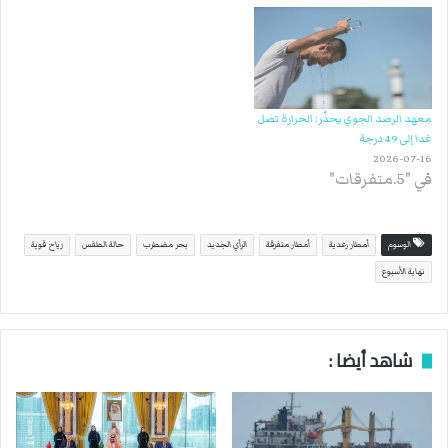
معهد الرصد الجوي يحذّر: الحرارة تصل
غدا إلى 49 درجة
2026-07-16
في "5.متفرقات"
الوسوم
أمطار رعدية
أمطار متفرقة
الرأي الجديد
بحر مضطرب
حالة الطقس
رياح قوية
نهاية الأسبوع
شاهد أيضا :