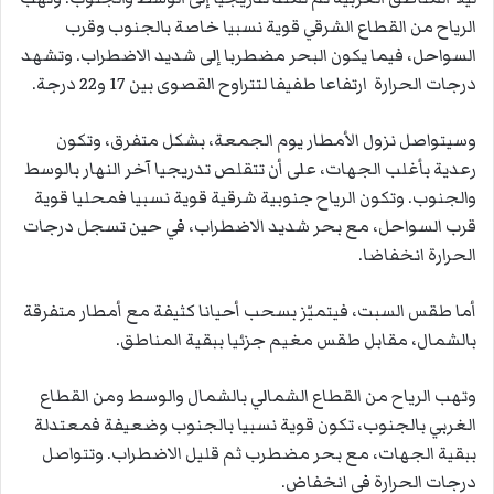
الرياح من القطاع الشرقي قوية نسبيا خاصة بالجنوب وقرب
السواحل، فيما يكون البحر مضطربا إلى شديد الاضطراب. وتشهد
درجات الحرارة ارتفاعا طفيفا لتتراوح القصوى بين 17 و22 درجة.
وسيتواصل نزول الأمطار يوم الجمعة، بشكل متفرق، وتكون
رعدية بأغلب الجهات، على أن تتقلص تدريجيا آخر النهار بالوسط
والجنوب. وتكون الرياح جنوبية شرقية قوية نسبيا فمحليا قوية
قرب السواحل، مع بحر شديد الاضطراب، في حين تسجل درجات
الحرارة انخفاضا.
أما طقس السبت، فيتميّز بسحب أحيانا كثيفة مع أمطار متفرقة
بالشمال، مقابل طقس مغيم جزئيا ببقية المناطق.
وتهب الرياح من القطاع الشمالي بالشمال والوسط ومن القطاع
الغربي بالجنوب، تكون قوية نسبيا بالجنوب وضعيفة فمعتدلة
ببقية الجهات، مع بحر مضطرب ثم قليل الاضطراب. وتتواصل
درجات الحرارة في انخفاض.