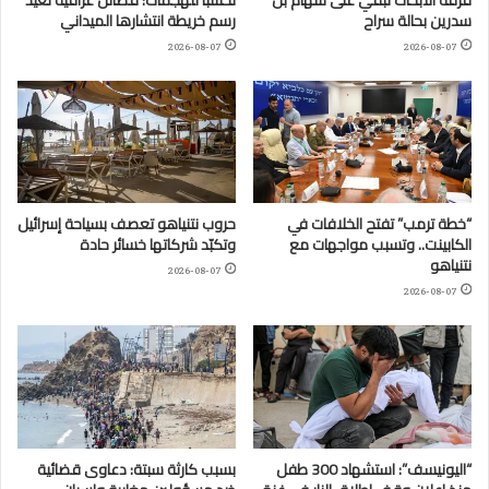
سدرين بحالة سراح
رسم خريطة انتشارها الميداني
2026-08-07
2026-08-07
“خطة ترمب” تفتح الخلافات في
حروب نتنياهو تعصف بسياحة إسرائيل
الكابينت.. وتسبب مواجهات مع
وتكبّد شركاتها خسائر حادة
نتنياهو
2026-08-07
2026-08-07
“اليونيسف”: استشهاد 300 طفل
بسبب كارثة سبتة: دعاوى قضائية