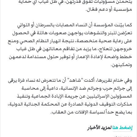
يتحملن مسؤوليات تفوق قدرتهن، في ظل غياب أي حماية
مؤسسية أو دعم فعّال.
كما بيّنت المؤسسة أن النساء المصابات بالسرطان أو اللواتي
تعرّضن للبتر والتشوهات يواجهن صعوبات هائلة في الحصول
على رعاية صحية متخصصة، نتيجة انهيار النظام الصحي ومنع
خروجهن للعلاج، ما يزيد من تفاقم معاناتهن في ظل غياب
خطط واضحة لإعادة الإعمار أو توفير حلول مستدامة لدعمهن
وتمكينهن.
وفي ختام تقريرها، أكدت “شاهد” أن ما تتعرض له نساء غزة يرقى
إلى جرائم حرب وجرائم ضد الإنسانية، داعيةً إلى محاسبة
المسؤولين الإسرائيليين عن جريمة الإبادة الجماعية وتنفيذ
مذكرات التوقيف الدولية الصادرة عن المحكمة الجنائية الدولية،
بما يضع حداً لسياسة الإفلات من العقاب.
إضغط هنا
لمزيد الأخبار