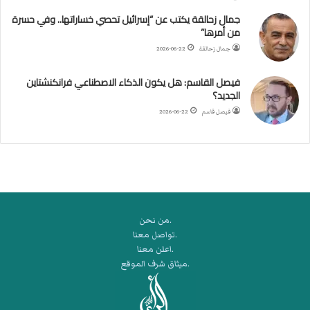
ا
جمال زحالقة يكتب عن “إسرائيل تحصي خساراتها.. وفي حسرة
ل
من أمرها”
أ
ر
جمال زحالقة
2026-06-22
ب
ط
فيصل القاسم: هل يكون الذكاء الاصطناعي فرانكنشتاين
ة
الجديد؟
ا
فيصل قاسم
2026-06-22
ل
م
ت
ق
ا
ط
ع
.من نحن
ة
.تواصل معنا
ل
.اعلن معنا
ر
.ميثاق شرف الموقع
ك
ب
ت
ه