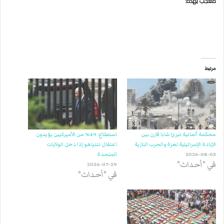
معجب بهذه:
مرتبط
محكمة ألمانية تبرئ شابا قارن بين
استطلاع: 49% من الأميركيين يؤيدون
الإبادة الإسرائيلية لغزة والحرب النازية
اعتقال نتنياهو إذا دخل الولايات
2026-08-03
المتحدة
في "أحداث"
2026-07-29
في "أحداث"