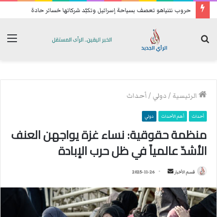
حروب نتنياهو تعصف بسياحة إسرائيل وتكبّد شركاتها خسائر حادة
بحث
الق
عن
الرئيسية
/
دولي
/
أحداث
أحداث
أهم الأحداث
دولي
منظمة حقوقية: نساء غزة يواجهن العنف
الأشدّ عالمياً في ظل حرب الإبادة
قسم الأخبار
أ
2025-11-26
ر
س
ل