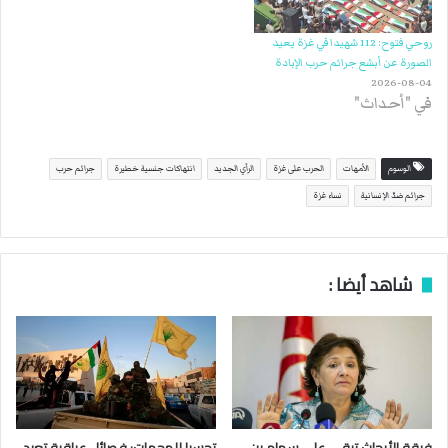
روحي فتوح: 112 شهيدا في غزة يعيد
الصورة عن أبشع جرائم حرب الإبادة
2026-08-04
في "أحداث"
الوسوم
الأمهات
الحرب على غزة
الرأي الجديد
انتهاكات جنسية خطيرة
جرائم حرب
جرائم ضدّ الإنسانية
نساء غزة
شاهد أيضا :
فرقة الأبحاث تبقي على سهام بن
تحسبا للهجمات: فصائل عراقية تعيد