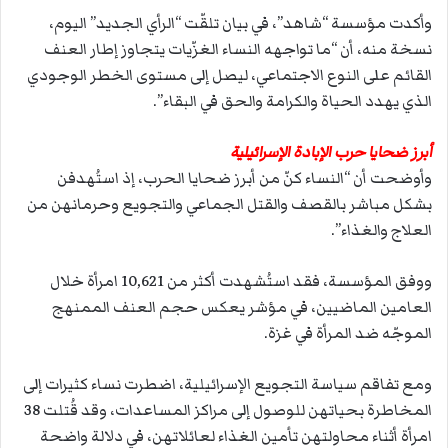
وأكدت مؤسسة “شاهد”، في بيان تلقّت “الرأي الجديد” اليوم،
نسخة منه، أن “ما تواجهه النساء الغزّيات يتجاوز إطار العنف
القائم على النوع الاجتماعي، ليصل إلى مستوى الخطر الوجودي
الذي يهدد الحياة والكرامة والحق في البقاء”.
أبرز ضحايا حرب الإبادة الإسرائيلية
وأوضحت أن “النساء كنّ من أبرز ضحايا الحرب، إذ استُهدفن
بشكل مباشر بالقصف والقتل الجماعي والتجويع وحرمانهن من
العلاج والغذاء”.
ووفق المؤسسة، فقد استُشهدت أكثر من 10,621 امرأة خلال
العامين الماضيين، في مؤشر يعكس حجم العنف الممنهج
الموجّه ضد المرأة في غزة.
ومع تفاقم سياسة التجويع الإسرائيلية، اضطرت نساء كثيرات إلى
المخاطرة بحياتهن للوصول إلى مراكز المساعدات، وقد قُتلت 38
امرأة أثناء محاولتهن تأمين الغذاء لعائلاتهن، في دلالة واضحة