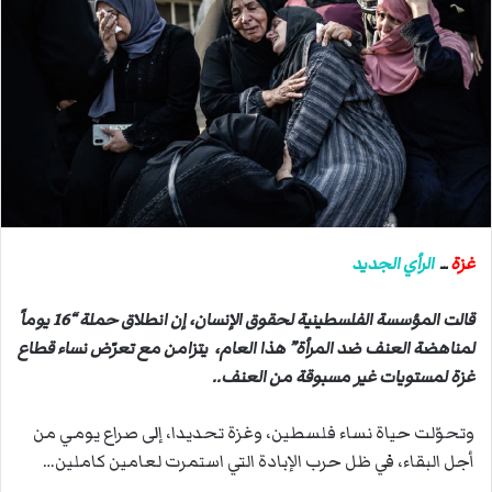
ب
ر
ي
د
ا
إ
ل
ك
ت
ر
غزة
ــ
الرأي الجديد
و
ن
قالت المؤسسة الفلسطينية لحقوق الإنسان، إن انطلاق حملة “16 يوماً
ي
لمناهضة العنف ضد المرأة” هذا العام، يتزامن مع تعرّض نساء قطاع
ا
غزة لمستويات غير مسبوقة من العنف..
وتحوّلت حياة نساء فلسطين، وغزة تحديدا، إلى صراع يومي من
أجل البقاء، في ظل حرب الإبادة التي استمرت لعامين كاملين…