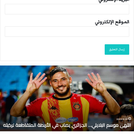
الموقع الإلكتروني
ا
ن
ت
ه
ى
م
و
س
م
2025-11-10
انتهى موسم البلايلي… الجزائري يصاب في الأربطة المتقاطعة لركبته
ا
ل