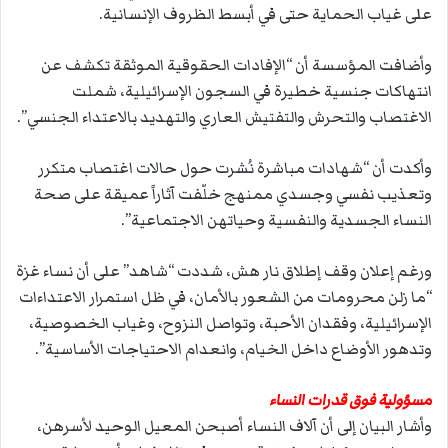
على غياب الحماية حتى في أبسط الظروف الإنسانية.
وأضافت المؤسسة أن “الإفادات الحقوقية الموثقة تكشف عن
انتهاكات جنسية خطيرة في السجون الإسرائيلية، شملت
الاغتصاب والتحرش والتفتيش العاري والتهديد بالاعتداء الجنسي”.
وأكدت أن “شهادات مباشرة نُشرت حول حالات اغتصاب متكرر
وتعذيب نفسي وجسدي ممنهج خلّفت آثاراً عميقة على صحة
النساء الجسدية والنفسية وحياتهن الاجتماعية”.
ورغم إعلان وقف إطلاق نار هش، شددت “شاهد” على أن نساء غزة
“ما زلن محرومات من الشعور بالأمان، في ظل استمرار الاعتداءات
الإسرائيلية، وفقدان الأحبة، وتواصل النزوح، وغياب الخصوصية،
وتدهور الأوضاع داخل الخيام، وانعدام الاحتياجات الأساسية”.
مسؤولية فوق قدرات النساء
وأشار البيان إلى أن آلاف النساء أصبحن المعيل الوحيد لأسرهن،