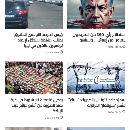
استطلاع رأي: 60% من الأمريكيين
رئيس المرصد التونسي للحقوق
ينفرون من إسرائيل.. ونتنياهو
يطالب السّلطة بالتدخّل لإنقاذ
تونسيين عالقين في ليبيا
2026-08-05
2026-08-04
بعد إمدادها تونس بالكهرباء: “ستاغ”
روحي فتوح: 112 شهيدا في غزة
تشكر “سونلغاز” الجزائريّة
يعيد الصورة عن أبشع جرائم حرب
الإبادة
2026-08-04
2026-08-04