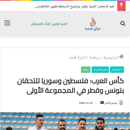
ع
بد الرحمن السيد يفوز بترشيح الديمقراطيين للكنغرس.. وهزيمة مدوية لإيباك
بحث
الق
عن
الرئيسية
/
رياضة
/
1.كرة قدم
1.كرة قدم
أهم الأحداث
رياضة
كأس العرب: فلسطين وسوريا تلتحقان
بتونس وقطر في المجموعة الأولى
قسم الأخبار
أ
2025-11-25
ر
س
ل