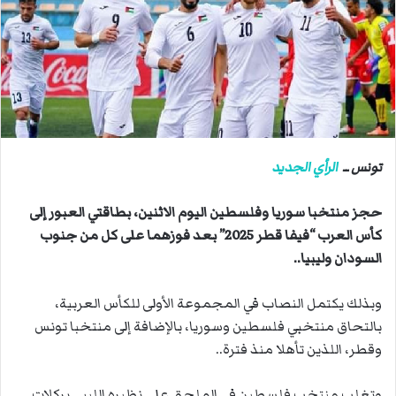
ب
ر
ي
د
ا
إ
ل
ك
تونس ــ
الرأي الجديد
ت
ر
حجز منتخبا سوريا وفلسطين اليوم الاثنين، بطاقتي العبور إلى
و
كأس العرب “فيفا قطر 2025” بعد فوزهما على كل من جنوب
ن
السودان وليبيا..
ي
ا
وبذلك يكتمل النصاب في المجموعة الأولى للكأس العربية،
بالتحاق منتخبي فلسطين وسوريا، بالإضافة إلى منتخبا تونس
وقطر، اللذين تأهلا منذ فترة..
وتغلب منتخب فلسطين في الملحق على نظيره الليبي بركلات