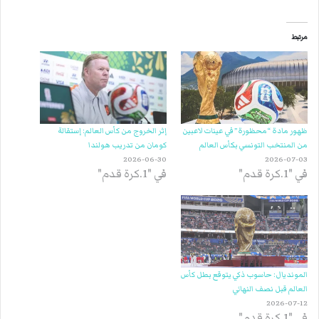
مرتبط
ظهور مادة “محظورة” في عينات لاعبين
إثر الخروج من كأس العالم: إستقالة
من المنتخب التونسي بكأس العالم
كومان من تدريب هولندا
2026-06-30
2026-07-03
في "1.كرة قدم"
في "1.كرة قدم"
المونديال: حاسوب ذكي يتوقع بطل كأس
العالم قبل نصف النهائي
2026-07-12
في "1.كرة قدم"