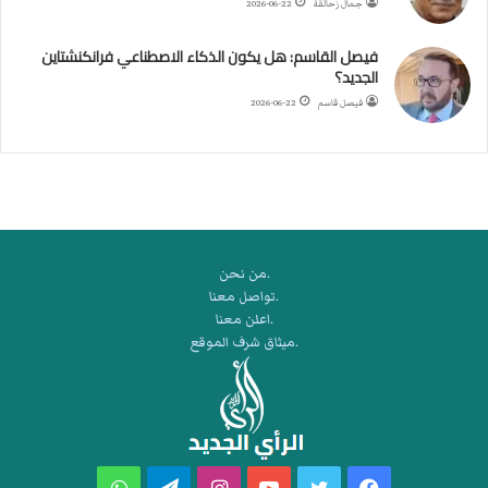
ب
جمال زحالقة
2026-06-22
ي
ك
فيصل القاسم: هل يكون الذكاء الاصطناعي فرانكنشتاين
ر
الجديد؟
ة
فيصل قاسم
2026-06-22
ا
ل
ي
د
.من نحن
.تواصل معنا
.اعلن معنا
.ميثاق شرف الموقع
فيسبوك
تويتر
يوتيوب
انستقرام
تيلقرام
واتساب