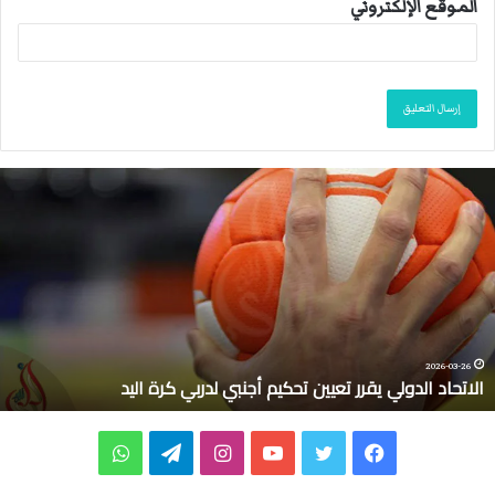
الموقع الإلكتروني
ا
ل
ا
ت
ح
ا
د
ا
ل
2026-03-26
الاتحاد الدولي يقرر تعيين تحكيم أجنبي لدربي كرة اليد
د
و
ل
ف
ت
ي
ا
ت
و
ي
ي