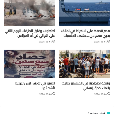
مصر تتحفظ على الانخراط في تحالف
احتجاجات وغلق للطرقات لليوم الثاني
بحري سعودي ــ متعدد الجنسيات
على التوالي في أم العرائس
2026-08-04
2026-08-04
وقفة احتجاجية في المنستير طالبت
التغيير في تونس ليس تهديدا
بالماء كحقّ إنساني
لأشقائها
2026-08-04
2026-08-04