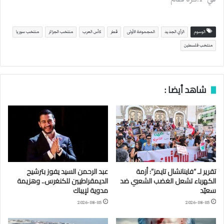
الوسوم
الرأي الجديد
المجموعة الأولى
قطر
كأس العرب
منتخب الجزائر
منتخب سوريا
منتخب فلسطين
شاهد أيضا :
تقرير لـ “فاينانشال تايمز”: أزمة
عبد الرحمن السيد يفوز بترشيح
الكهرباء تشعل الغضب الشعبي ضد
الديمقراطيين للكنغرس.. وهزيمة
سعيّد
مدوية لإيباك
2026-08-05
2026-08-05