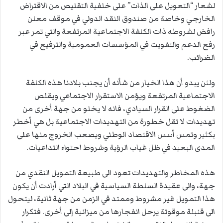
لشعار “التعويل على الذات” على خلفية التقليص من الاقتراض
الخارجي وخاصة من صندوق النقد الدولي في موقف معلن
رافض لشروطه ذات الكلفة الاجتماعية المرتفعة والتي تمر عبر
رفع الدعم والتفويت في المؤسسات العمومية والترفيع في
الضرائب.
ولئن يبدو أن هذا الخيار من شأنه أن يجنب بلادنا هذه الكلفة
الاجتماعية المرتفعة ويؤمن الاستقرار الاجتماعي ويقلص
الضغوط على القرار السيادي، فانه لا يخلو من جهة أخرى من
تهديدات لا تقل خطورة من التهديدات الاجتماعية بل هي أخطر
بكثير وتمس أسس الاقتصاد الوطني ويصعب الخروج منها على
المدى البعيد في ظل غياب الرؤية وشروط احتواء التداعيات.
هذه المخاطر والتهديدات تعود الى طبيعة التمويل النقدي من
جهة، والى عقيدة السلطة السياسية في البلاد التي أرادت أن يكون
هذا التمويل غير مشروط وممتد في الزمن من جهة ثانية، ليتحول
الى قنبلة موقوتة يرحل انفجارها من ميزانية إلى أخرى. فتكرار