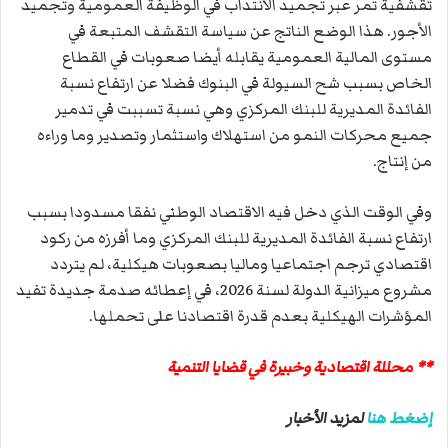
تقشفية تمر عبر تجميد الانتداب في الوظيفة العمومية وتجميد
الأجور. هذا الوضع الناتج عن سياسة التقشف المتبعة في
مستوى المالية العمومية يقابله أيضا صعوبات في القطاع
الخاص بسبب شح السيولة في البنوك فضلا عن ارتفاع نسبة
الفائدة المديرية للبنك المركزي وهي نسبة تسببت في تدمير
جميع محركات النمو من استهلاك واستثمار وتصدير وما وراءه
من إنتاج.
وفي الوقت الذي دخل فيه الاقتصاد الوطني نفقا مسدودا بسبب
ارتفاع نسبة الفائدة المديرية للبنك المركزي وما أفرزه من ركود
اقتصادي ترجم اجتماعيا وماليا بصعوبات هيكلية، لم يتردد
مشروع ميزانية الدولة لسنة 2026، في إعطائه صدمة جديدة تفيد
المؤشرات الهيكلية بعدم قدرة اقتصادنا على تحملها.
** محللة اقتصادية وخبيرة في قضايا التنمية
إضغط هنا
لمزيد الأخبار