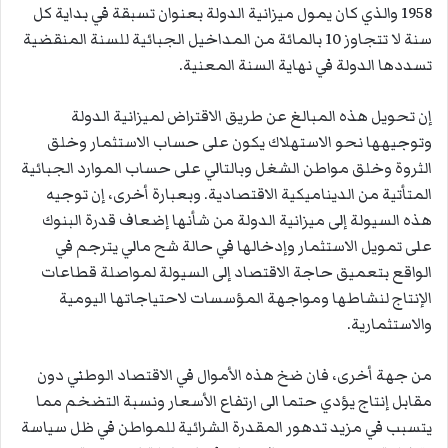
1958 والذي كان يمول ميزانية الدولة بعنوان تسبقة في بداية كل
سنة لا تتجاوز 10 بالمائة من المداخيل الجبائية للسنة المنقضية
تسددها الدولة في نهاية السنة المعنية.
إن تحويل هذه المبالغ عن طريق الاقتراض لميزانية الدولة
وتوجيهها نحو الاستهلاك يكون على حساب الاستثمار وخلق
الثروة وخلق مواطن الشغل وبالتالي على حساب الموارد الجبائية
المتأتية من الديناميكية الاقتصادية. وبعبارة أخرى، إن توجيه
هذه السيولة إلى ميزانية الدولة من شأنها إضعاف قدرة البنوك
على تمويل الاستثمار وإدخالها في حالة شح مالي يترجم في
الواقع بتعميق حاجة الاقتصاد إلى السيولة لمواصلة قطاعات
الإنتاج لنشاطها ومواجهة المؤسسات لاحتياجاتها اليومية
والاستثمارية.
من جهة أخرى، فان ضخ هذه الأموال في الاقتصاد الوطني دون
مقابل إنتاج يؤدي حتما الى ارتفاع الأسعار ونسبة التضخم مما
يتسبب في مزيد تدهور المقدرة الشرائية للمواطن في ظل سياسة