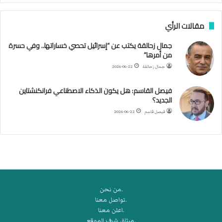
ب
ف
مقالات الرأي
ي
ا
جمال زحالقة يكتب عن “إسرائيل تحصي خساراتها.. وفي حسرة
ل
من أمرها”
أ
ر
جمال زحالقة
2026-06-22
ب
ط
فيصل القاسم: هل يكون الذكاء الاصطناعي فرانكنشتاين
ة
الجديد؟
ا
فيصل قاسم
2026-06-22
ل
م
ت
ق
ا
ط
ع
.من نحن
ة
.تواصل معنا
ل
.اعلن معنا
ر
.ميثاق شرف الموقع
ك