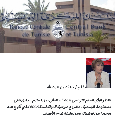
ب
ر
ي
د
ا
إ
ل
ك
ت
ر
و
ن
ي
ا
بقلم / جنات بن عبد الله
انتظر الرأي العام التونسي هذه السنة،في ظل تعتيم مطبق على
المعلومة الرسمية، مشروع ميزانية الدولة لسنة 2026 الذي أفرج عنه
مجردا من فرضياته ومن وثيقة شرح الأسباب.