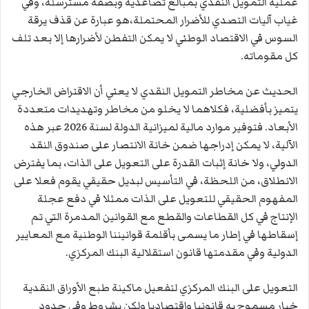
عملية التمويل النقدي بمبالغ تصاعدية وبصفة مسترسلة، وفي
غياب آليات التصدي للأضرار المحتملة،هو عبارة عن قذف يرقة
السوس في الاقتصاد الوطني لا يمكن التفطن لأضرارها إلا بعد تلف
كل مقوماته.
الحديث عن مخاطر التمويل النقدي لا يعني أن الاقتراض الخارجي
يتميز بأفضلية، فكلاهما لا يخلو من مخاطر وتهديدات متعددة
الأبعاد. فتوفير موارد مالية لميزانية الدولة لسنة 2026 عبر هذه
الآلية، لا يمكن إدراجها ضمن خانة الانتصار على صندوق النقد
الدولي، ولا خانة إثبات القدرة على التعويل على الذات، بما يفترض
الانطلاق، من اللحظة، في التأسيس لبديل حقيقي يقوم فعلا على
المفهوم الحقيقي للتعويل على الذات ممثلا في دفع عجلة
الإنتاج في كل القطاعات والقطع مع القوانين المدمرة التي تم
إسقاطها في إطار ما يسمى بأقلمة قوانيننا الوطنية مع المعايير
الدولية وفي مقدمتها قانون استقلالية البنك المركزي.
التعويل على البنك المركزي لتفعيل ماكينة طبع الأوراق النقدية
خيار مسموح به قانونيا واقتصاديا ولكن بشروط وفي حدود