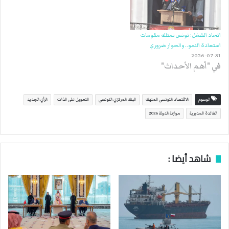
اتحاد الشغل: تونس تمتلك مقومات
استعادة النمو.. والحوار ضروري
2026-07-31
في "أهم الأحداث"
الوسوم
الاقتصاد التونسي المنهك
البنك المركزي التونسي
التعويل على الذات
الرأي الجديد
الفائدة المديرية
موازنة الدولة 2026
شاهد أيضا :