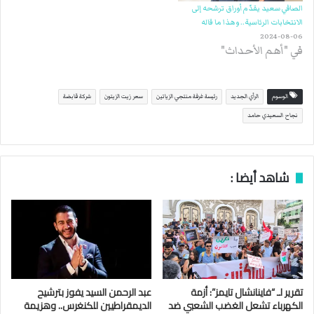
الصافي سعيد يقدّم أوراق ترشحه إلى
الانتخابات الرئاسية.. وهذا ما قاله
2024-08-06
في "أهم الأحداث"
الوسوم
الرأي الجديد
رئيسة غرفة منتجي الزياتين
سعر زيت الزيتون
شركة قابضة
نجاح السعيدي حامد
شاهد أيضا :
تقرير لـ “فاينانشال تايمز”: أزمة
عبد الرحمن السيد يفوز بترشيح
الكهرباء تشعل الغضب الشعبي ضد
الديمقراطيين للكنغرس.. وهزيمة