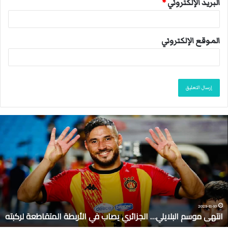
البريد الإلكتروني
*
الموقع الإلكتروني
ا
ن
ت
ه
ى
م
و
س
م
2025-11-10
انتهى موسم البلايلي… الجزائري يصاب في الأربطة المتقاطعة لركبته
ا
ل