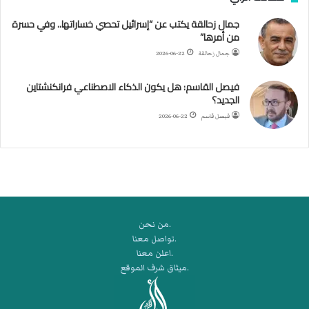
ا
جمال زحالقة يكتب عن “إسرائيل تحصي خساراتها.. وفي حسرة
ل
من أمرها”
أ
ر
جمال زحالقة
2026-06-22
ب
ط
فيصل القاسم: هل يكون الذكاء الاصطناعي فرانكنشتاين
ة
الجديد؟
ا
فيصل قاسم
2026-06-22
ل
م
ت
ق
ا
ط
ع
.من نحن
ة
.تواصل معنا
ل
.اعلن معنا
ر
.ميثاق شرف الموقع
ك
ب
ت