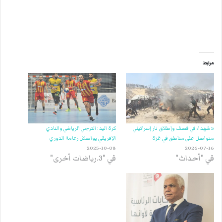
مرتبط
5 شهداء في قصف وإطلاق نار إسرائيلي
كرة اليد: الترجي الرياضي والنادي
متواصل على مناطق في غزة
الإفريقي يواصلان زعامة الدوري
2025-10-08
2026-07-16
في "أحداث"
في "3.رياضات أخرى"