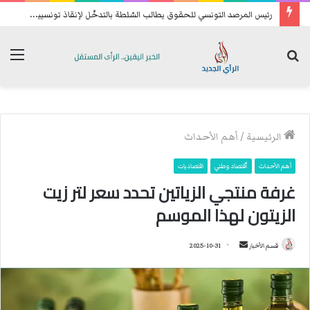
ر
ئيس المرصد التونسي للحقوق يطالب السّلطة بالتدخّل لإنقاذ تونسيين عالقين في ليبيا
بحث
الق
عن
الرئيسية
/
أهم الأحداث
أهم الأحداث
ٱقتصاد وطني
اقتصاديات
غرفة منتجي الزياتين تحدد سعر لتر زيت
الزيتون لهذا الموسم
قسم الأخبار
أ
2025-10-31
ر
س
ل