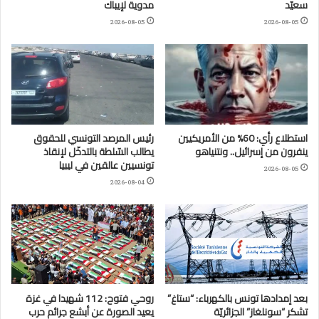
سعيّد
مدوية لإيباك
2026-08-05
2026-08-05
استطلاع رأي: 60% من الأمريكيين
رئيس المرصد التونسي للحقوق
ينفرون من إسرائيل.. ونتنياهو
يطالب السّلطة بالتدخّل لإنقاذ
تونسيين عالقين في ليبيا
2026-08-05
2026-08-04
بعد إمدادها تونس بالكهرباء: “ستاغ”
روحي فتوح: 112 شهيدا في غزة
تشكر “سونلغاز” الجزائريّة
يعيد الصورة عن أبشع جرائم حرب