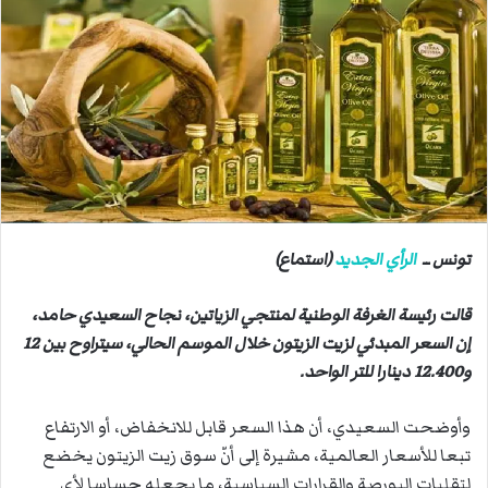
ب
ر
ي
د
ا
إ
ل
ك
ت
ر
تونس ــ
الرأي الجديد
(استماع)
و
ن
قالت رئيسة الغرفة الوطنية لمنتجي الزياتين، نجاح السعيدي حامد،
ي
إن السعر المبدئي لزيت الزيتون خلال الموسم الحالي، سيتراوح بين 12
ا
و12.400 دينارا للتر الواحد.
وأوضحت السعيدي، أن هذا السعر قابل للانخفاض، أو الارتفاع
تبعا للأسعار العالمية، مشيرة إلى أنّ سوق زيت الزيتون يخضع
لتقلبات البورصة والقرارات السياسية، ما يجعله حساسا لأي