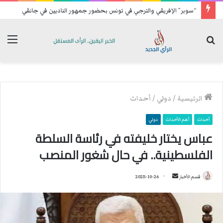
“سوبر” الإفريقي والترجي في تونس بحضور جمهور الناديين في جانفي
بحث
الق
عن
الرئيسية
/
دولي
/
أحداث
أحداث
أهم الأحداث
دولي
عباس يختار خليفته في رئاسة السلطة
الفلسطينية.. في حال شغور المنصب
قسم الأخبار
أ
2025-10-26
ر
س
ل