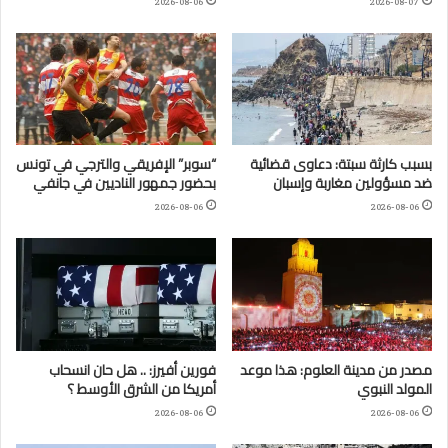
2026-08-06
2026-08-07
بسبب كارثة سبتة: دعاوى قضائية
“سوبر” الإفريقي والترجي في تونس
ضد مسؤولين مغاربة وإسبان
بحضور جمهور الناديين في جانفي
2026-08-06
2026-08-06
مصدر من مدينة العلوم: هذا موعد
فورين أفيرز: .. هل حان انسحاب
المولد النبوي
أمريكا من الشرق الأوسط ؟
2026-08-06
2026-08-06