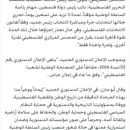
التحرير الفلسطينية، نائب رئيس دولة فلسطين، مهام رئاسة
السلطة الوطنية مؤقتاً، لمدة لا تزيد على تسعين يوماً، تجري
خلالها انتخابات حرة ومباشرة لانتخاب رئيس جديد، وفقاً لقانون
الانتخابات الفلسطيني، وفي حال تعذر إجراؤها خلال تلك المدة
لقوة قاهرة تمدد بقرار من المجلس المركزي الفلسطيني لفترة
أخرى، ولمرة واحدة فقط”.
وبموجب الإعلان الدستوري الجديد، “يلغى الإعلان الدستوري رقم
(1) لسنة 2024، حفاظاً على المصلحة الوطنية لشعبنا
الفلسطيني”، وفق ما جاء في إعلان عباس..
وقال أبو مازن، في الإعلان الدستوري الجديد “إيماناً ووعياً منا
بهذه المرحلة الدقيقة من تاريخ الوطن والقضية الفلسطينية،
ووفاءً بمسؤوليتنا التاريخية والدستورية في حماية النظام
السياسي الفلسطيني وحماية الوطن، والحفاظ على سلامة أراضيه
وكفالة أمنه، وحرصاً على صون مؤسساته الدستورية وضمان
استمرارية عملها في حالة شغور منصب رئيس السلطة الوطنية