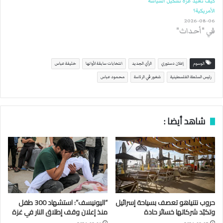
كيف تعيد غزة تشكيل السياسة
الأمريكية؟
2026-08-06
في "أحداث"
الوسوم
إعلان دستوري
الرأي الجديد
انتخابات سابقة لأوانها
خليفة عباس
رئيس السلطة الفلسطينية
شغور في الرئاسة
محمود عباس
شاهد أيضا :
حروب نتنياهو تعصف بسياحة إسرائيل
“اليونيسف”: استشهاد 300 طفل
وتكبّد شركاتها خسائر حادة
منذ إعلان وقف إطلاق النار في غزة