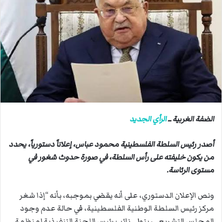
ب
ر
ي
د
ا
إ
ل
ك
ت
ر
الضفة الغربية ــ
الرأي الجديد
و
ن
أصدر رئيس السلطة الفلسطينية محمود عباس، إعلاناً دستورياً، يحدد
ي
من يكون خليفته على رأس السلطة، في صورة حدوث شغور في
ا
مستوى الرئاسة.
ونص الإعلان الدستوري، على أنه يقضي بموجبه، بأنه “إذا شغر
مركز رئيس السلطة الوطنية الفلسطينية، في حالة عدم وجود
المجلس التشريعي، يتولى نائب رئيس اللجنة التنفيذية لمنظمة