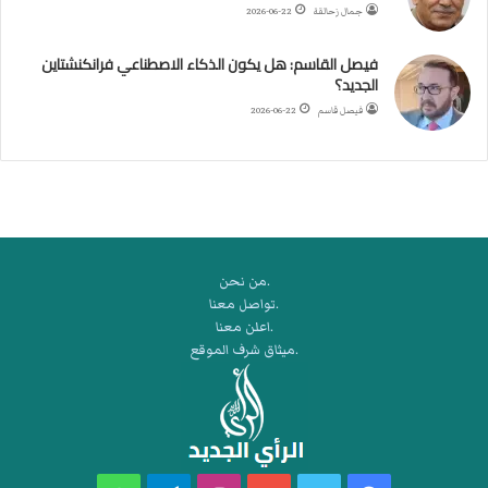
ر
جمال زحالقة
2026-06-22
ب
ط
فيصل القاسم: هل يكون الذكاء الاصطناعي فرانكنشتاين
ة
الجديد؟
ا
فيصل قاسم
2026-06-22
ل
م
ت
ق
ا
ط
ع
.من نحن
ة
.تواصل معنا
ل
.اعلن معنا
ر
.ميثاق شرف الموقع
ك
ب
ت
ه