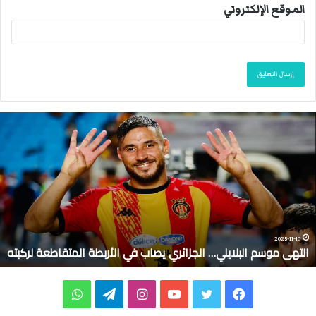
الموقع الإلكتروني
ا
ن
ت
ه
ى
م
و
س
م
2025-11-10
انتهى موسم البلايلي… الجزائري يصاب في الأربطة المتقاطعة لركبته
ا
ل
ب
ف
ت
ي
ا
ت
و
ل
ا