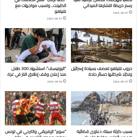
رسم خريطة انتشارها الميداني
الكابينت.. وتسبب مواجهات مع
نتنياهو
2026-08-07
2026-08-07
حروب نتنياهو تعصف بسياحة إسرائيل
“اليونيسف”: استشهاد 300 طفل
وتكبّد شركاتها خسائر حادة
منذ إعلان وقف إطلاق النار في غزة
2026-08-06
2026-08-07
بسبب كارثة سبتة: دعاوى قضائية
“سوبر” الإفريقي والترجي في تونس