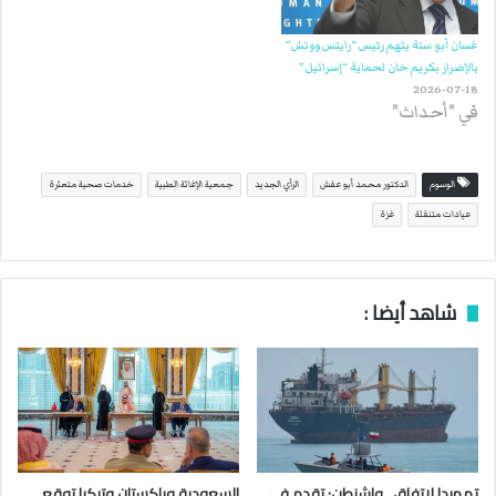
غسان أبو ستة يتهم رئيس “رايتس ووتش”
بالإضرار بكريم خان لحماية “إسرائيل”
2026-07-18
في "أحداث"
الوسوم
الدكتور محمد أبو عفش
الرأي الجديد
جمعية الإغاثة الطبية
خدمات صحية متعثرة
عيادات متنقلة
غزة
شاهد أيضا :
تمهيدا لاتفاق.. واشنطن: تقدم في
السعودية وباكستان وتركيا توقع