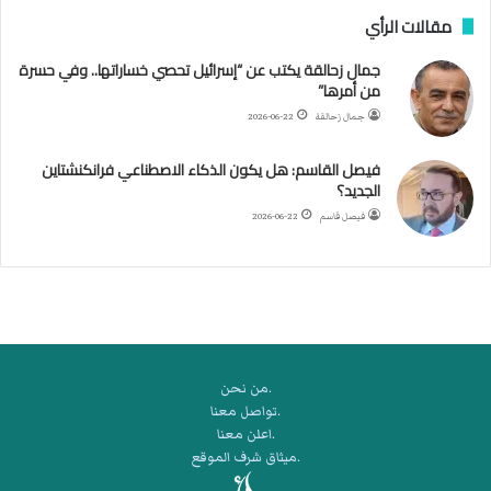
مقالات الرأي
ي
ا
جمال زحالقة يكتب عن “إسرائيل تحصي خساراتها.. وفي حسرة
ل
من أمرها”
أ
ر
جمال زحالقة
2026-06-22
ب
ط
فيصل القاسم: هل يكون الذكاء الاصطناعي فرانكنشتاين
ة
الجديد؟
ا
فيصل قاسم
2026-06-22
ل
م
ت
ق
ا
ط
ع
.من نحن
ة
.تواصل معنا
ل
.اعلن معنا
ر
.ميثاق شرف الموقع
ك
ب