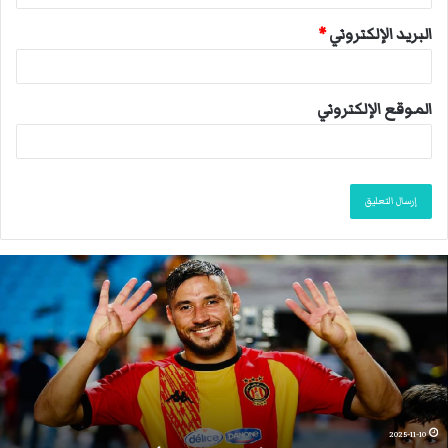
البريد الإلكتروني
*
الموقع الإلكتروني
ا
ن
ت
ه
ى
م
و
س
م
2025-11-10