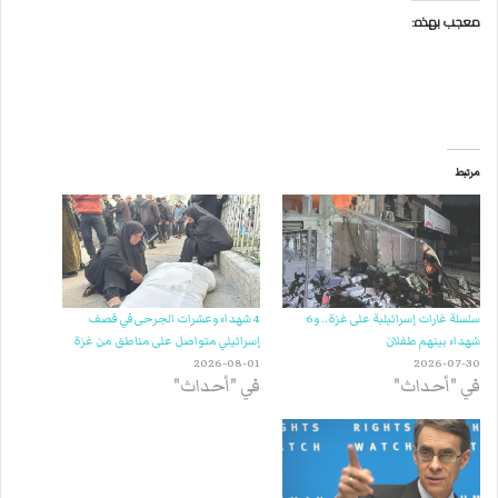
معجب بهذه:
مرتبط
سلسلة غارات إسرائيلية على غزة.. و6
4 شهداء وعشرات الجرحى في قصف
شهداء بينهم طفلان
إسرائيلي متواصل على مناطق من غزة
2026-08-01
2026-07-30
في "أحداث"
في "أحداث"