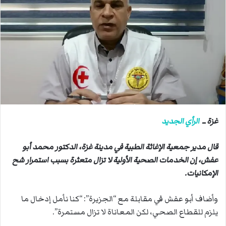
ب
ر
ي
د
ا
إ
ل
ك
ت
ر
غزة ــ
الرأي الجديد
و
ن
قال مدير جمعية الإغاثة الطبية في مدينة غزة، الدكتور محمد أبو
ي
عفش، إن الخدمات الصحية الأولية لا تزال متعثرة بسبب استمرار شح
ا
الإمكانيات.
وأضاف أبو عفش في مقابلة مع “الجزيرة”: “كنا نأمل إدخال ما
يلزم للقطاع الصحي، لكن المعاناة لا تزال مستمرة”.