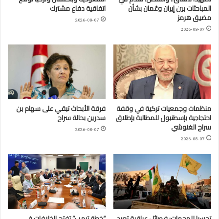
المباحثات بين إيران وعُمان بشأن
اتفاقية دفاع مشترك
مضيق هرمز
2026-08-07
2026-08-07
منظمات وجمعيات تركية في وقفة
فرقة الأبحاث تبقي على سهام بن
احتجاجية بإسطنبول للمطالبة بإطلاق
سدرين بحالة سراح
سراح الغنوشي
2026-08-07
2026-08-07
تحسبا للهجمات: فصائل عراقية تعيد
“خطة ترمب” تفتح الخلافات في