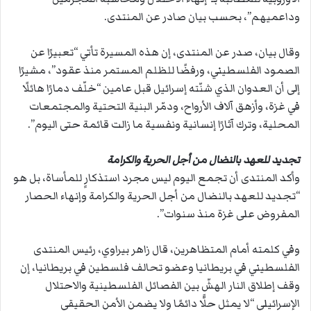
وداعميهم”، بحسب بيان صادر عن المنتدى.
وقال بيان، صدر عن المنتدى،
إن هذه المسيرة تأتي “تعبيرًا عن
الصمود الفلسطيني، ورفضًا للظلم المستمر منذ عقود”، مشيرًا
إلى أن العدوان الذي شنّته إسرائيل قبل عامين “خلّف دمارًا هائلًا
في غزة، وأزهق آلاف الأرواح، ودمّر البنية التحتية والمجتمعات
المحلية، وترك آثارًا إنسانية ونفسية ما زالت قائمة حتى اليوم”.
تجديد للعهد بالنضال من أجل الحرية والكرامة
وأكد المنتدى أن تجمع اليوم ليس مجرد استذكارٍ للمأساة، بل هو
“تجديد للعهد بالنضال من أجل الحرية والكرامة وإنهاء الحصار
المفروض على غزة منذ سنوات”.
وفي كلمته أمام المتظاهرين، قال زاهر بيراوي، رئيس المنتدى
الفلسطيني في بريطانيا وعضو تحالف فلسطين في بريطانيا، إن
وقف إطلاق النار الهشّ بين الفصائل الفلسطينية والاحتلال
الإسرائيلي “لا يمثل حلًّا دائمًا ولا يضمن الأمن الحقيقي