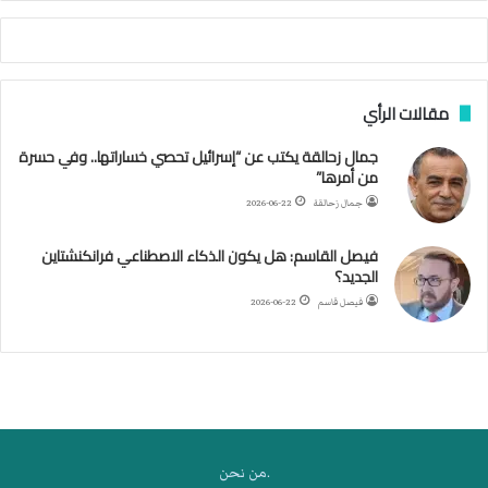
ة
ا
ل
س
مقالات الرأي
ف
ن
جمال زحالقة يكتب عن “إسرائيل تحصي خساراتها.. وفي حسرة
ف
من أمرها”
ي
م
جمال زحالقة
2026-06-22
ض
ي
فيصل القاسم: هل يكون الذكاء الاصطناعي فرانكنشتاين
ق
الجديد؟
ه
فيصل قاسم
2026-06-22
ر
م
ز
.من نحن