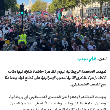
ب
ر
ي
د
ا
إ
ل
ك
ت
ر
لندن ــ
الرأي الجديد
و
ن
شهدت العاصمة البريطانية اليوم، تظاهرة حاشدة شارك فيها مئات
ي
الآلاف، إحياءً للذكرى الثانية للحرب الإسرائيلية على قطاع غزة، وتضامنًا
ا
مع الشعب الفلسطيني..
وجاءت المظاهرة بدعوة من المنتدى الفلسطيني في بريطانيا،
وضمن إطار فعاليات وطنية وشعبية، تُقام في عدد من المدن
الأوروبية للمطالبة بـ”إنهاء الاحتلال ومحاسبة المجرمين