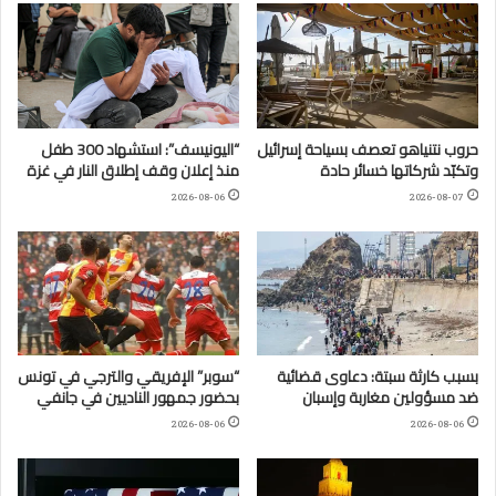
حروب نتنياهو تعصف بسياحة إسرائيل
“اليونيسف”: استشهاد 300 طفل
وتكبّد شركاتها خسائر حادة
منذ إعلان وقف إطلاق النار في غزة
2026-08-06
2026-08-07
بسبب كارثة سبتة: دعاوى قضائية
“سوبر” الإفريقي والترجي في تونس
ضد مسؤولين مغاربة وإسبان
بحضور جمهور الناديين في جانفي
2026-08-06
2026-08-06