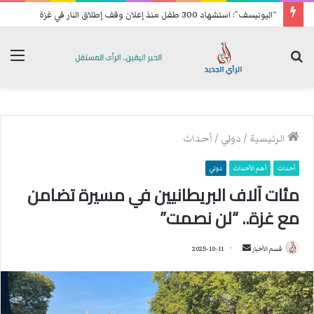
“اليونيسف”: استشهاد 300 طفل منذ إعلان وقف إطلاق النار في غزة
بحث
الق
عن
الرئيسية
/
دولي
/
أحداث
أحداث
أهم الأحداث
دولي
مئات آلاف البريطانيين في مسيرة تضامن
مع غزة.. “لن نصمت”
قسم الأخبار
أ
2025-10-11
ر
س
ل