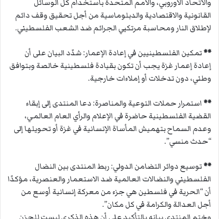
والاتحاد الأوروبي، والأمم المتحدة باستخدام كل الوسائل
القانونية والاقتصادية والدبلوماسية من أجل تحقيق وقف دائم
لإطلاق النار ومحاسبة مرتكبي الجرائم ضد الشعب الفلسطيني.
**
تمكين الفلسطينيين في إعادة الإعمار: شدّد البيان على أن
إعادة إعمار غزة يجب أن تكون بقيادة فلسطينية خالصة وبتوافق
وطني، دون تدخلات أو إملاءات خارجية.
**
استمرار حملات التوعية والمناصرة: دعا المنتدى إلى إبقاء
القضية الفلسطينية حاضرة في الإعلام والرأي العام العالمي،
وعدم السماح بتهميش المأساة الإنسانية في غزة أو تحويلها إلى
“حدث منسي”.
**
توسيع دوائر التضامن الدولي: ربط المنتدى بين النضال
الفلسطيني والنضالات العالمية ضد الاستعمار والعنصرية، مؤكدًا
أن “الحرية في فلسطين هي جزء من معركة إنسانية أوسع من
أجل العدالة والكرامة في كل مكان”.
وختم المنتدى بيانه بالتأكيد على أن هذه الذكرى ليست للحزن