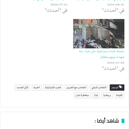
2026-07-16
2026-08-01
في "أحداث"
في "أحداث"
سلسلة غارات إسرائيلية على غزة.. و6
شهداء بينهم طفلان
2026-07-30
في "أحداث"
الوسوم
التضامن الدولي
التضامن مع الغزيين
الحرب الإسرائيلية
الحرية
الرأي الجديد
الكرامة
بريطانيا
غزة
مظاهرة لندن
شاهد أيضا :