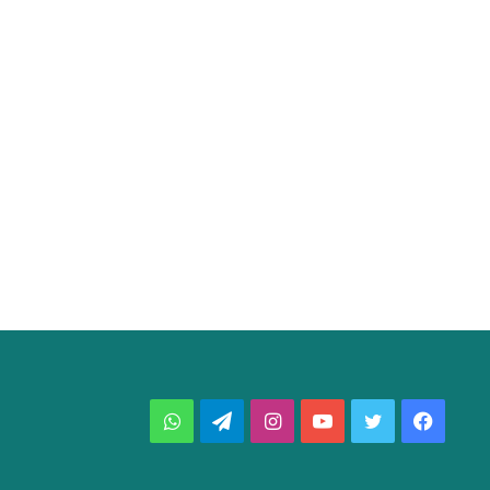
فيسبوك
تويتر
يوتيوب
انستقرام
تيلقرام
واتساب