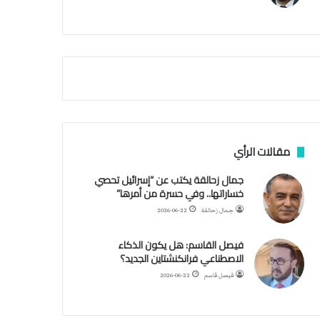
م
ي
ة
ا
ل
س
ف
ن
ف
ي
م
مقالات الرأي
ض
ي
جمال زحالقة يكتب عن “إسرائيل تحصي
ق
خساراتها.. وفي حسرة من أمرها”
ه
جمال زحالقة
2026-06-22
ر
م
فيصل القاسم: هل يكون الذكاء
ز
الاصطناعي فرانكنشتاين الجديد؟
فيصل قاسم
2026-06-22