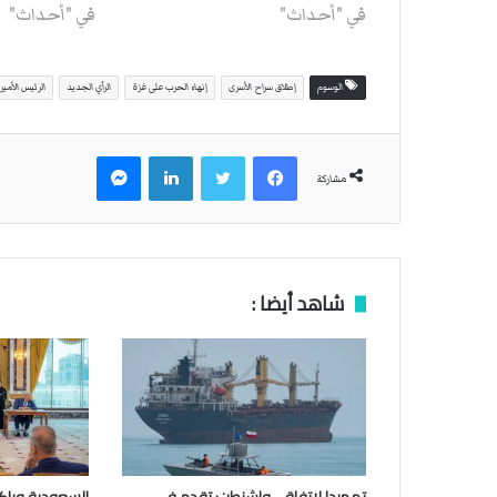
في "أحداث"
في "أحداث"
الوسوم
إطلاق سراح الأسرى
إنهاء الحرب على غزة
الرأي الجديد
الرئيس الأمير
فيسبوك
تويتر
لينكدإن
ماسنجر
مشاركة
شاهد أيضا :
تمهيدا لاتفاق.. واشنطن: تقدم في
السعودية وباكس