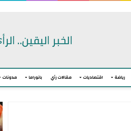
اتفاقية دفاع مشترك
رياضة
اقتصاديات
مقالات رأي
بانوراما
مدونات
أ
ا
ك
ل
ث
ا
ر
ت
م
ح