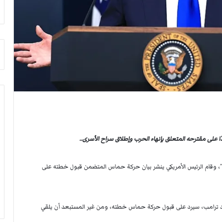
أ
م
ق
أ
ص
ج
ى
ن
.
ب
.
ي
و
ل
ش
د
ه
ر
د
ب
ا
ي
ء
ك
ب
ر
ا على مقترحه المتعلق بإنهاء الحرب وإطلاق سراح الأسرى..
ر
ة
ص
ا
ا
ل
ما”، وقام الرئيس الأمريكي ينشر بيان حركة حماس المتضمن قبول خطته على
ص
ي
ا
د
ل
ا
الد ترامب، سيرد على قبول حركة حماس خطته، ومن غير المستبعد أن يلقي
ح