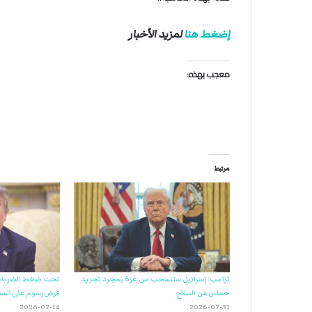
ة
ل
ر
إضغط هنا
لمزيد الأخبار
ك
ب
معجب بهذه:
ت
ه
مرتبط
ترامب: إسرائيل ستنسحب من غزة بمجرد تجريد
تحت ضغط الضربات ال
حماس من السلاح
فرض رسوم على الس
2026-07-14
2026-07-31