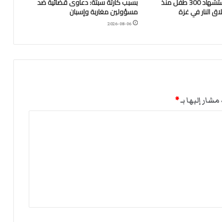
“اليونيسف”: استشهاد 300 طفل منذ
بسبب كارثة سبتة: دعاوى قضائية ضد
ق النار في غزة
مسؤولين مغاربة وإسبان
2026-08-06
مشار إليها بـ
*