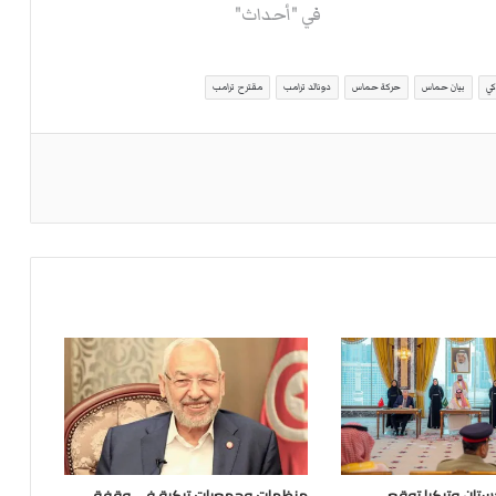
في "أحداث"
كي
بيان حماس
حركة حماس
دونالد ترامب
مقترح ترامب
تان وتركيا توقع
منظمات وجمعيات تركية في وقفة