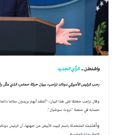
ي
ي
ص
ا
ا
ب
ف
ي
ا
ل
أ
ر
ب
واشنطن ــ
الرأي الجديد
ط
ة
رحب الرئيس الأميركي دونالد ترامب، ببيان حركة حماس، الذي مثّل ردّ
ا
ل
م
وقال ترامب معلقا على هذا البيان، “أعتقد أنهم يريدون سلاما دائ
ت
حسابه في منصة “تروث سوشيال”.
ق
ا
ط
وأعلنت
المتحدثة باسم البيت الأبيض من جهتها، أن الرئيس دون
ع
كلمة بهذه المناسبة..