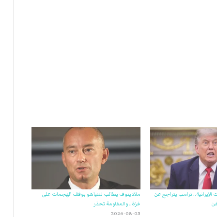
ت
ل
ا
ل
إيرانية.. ترامب يتراجع عن
ملادينوف يطالب نتنياهو بوقف الهجمات على
فن
غزة.. والمقاومة تحذر
2026-08-03