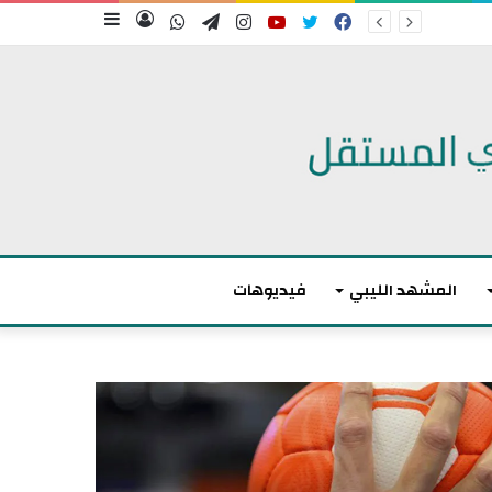
فيسبوك
تويتر
يوتيوب
انستقرام
تيلقرام
واتساب
تسجيل
إضافة
الدخول
عمود
جانبي
المشهد الليبي
فيديوهات
م
ا
ك
ر
و