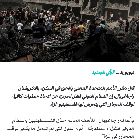
ب
ر
ي
د
ا
إ
ل
ك
ت
ر
نيويورك ــ
الرأي الجديد
و
ن
قال مقرر الأمم المتحدة المعني بالحق في السكن، بالاكريشنان
ي
راجاغوبال، إن النظام الدولي فشل لعجزه عن اتخاذ خطوات كافية
ا
لوقف المجازر التي يتعرض لها فلسطينيو غزة.
وأضاف راجاغوبال: “للأسف العالم خذل الفلسطينيين والنظام
الدولي فشل”، مستدركا: “ألوم الدول التي لم تفعل ما يكفي لوقف
المجازر في غزة”.