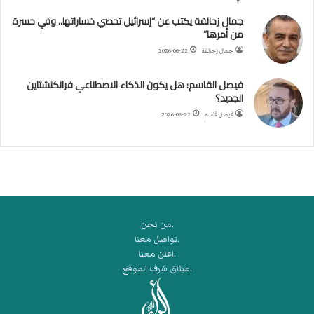
ا
جمال زحالقة يكتب عن “إسرائيل تحصي خساراتها.. وفي حسرة
ل
من أمرها”
أ
ر
جمال زحالقة
2026-06-22
ب
ط
فيصل القاسم: هل يكون الذكاء الاصطناعي فرانكنشتاين
ة
الجديد؟
ا
فيصل قاسم
2026-06-22
ل
م
ت
ق
ا
ط
ع
.من نحن
ة
.تواصل معنا
ل
.اعلن معنا
ر
.ميثاق شرف الموقع
ك
ب
ت