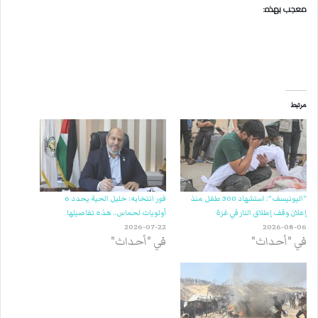
معجب بهذه:
مرتبط
“اليونيسف”: استشهاد 300 طفل منذ
فور انتخابه: خليل الحية يحدد 6
إعلان وقف إطلاق النار في غزة
أولويات لحماس.. هذه تفاصيلها
2026-07-22
2026-08-06
في "أحداث"
في "أحداث"