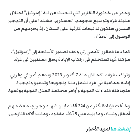
وحذر من خطورة التقارير التي تتحدث عن نية “إسرائيل” احتلال
مدينة غزة وتوسيع هجومها العسكري، مشددا على أن التهجير
القسري ستكون له تبعات كارثية على السكان، إذ يحرمهم من
الوصول إلى الغذاء.
كما دعا المقرر الأممي إلى وقف تصدير الأسلحة إلى “إسرائيل”،
مؤكدا أنها تستخدم في ارتكاب الإبادة بحق المدنيين في غزة.
وترتكب قوات الاحتلال منذ 7 أكتوبر 2023 وبدعم أمريكي وغربي
إبادة جماعية في غزة تشمل قتلا وتجويعا وتدميرا وتهجيرا،
متجاهلة النداءات الدولية وأوامر محكمة العدل الدولية بوقفها.
وخلّفت الإبادة أكثر من 224 ألفا مابين شهيد وجريح، معظمهم
أطفال ونساء، وما يزيد على 9 آلاف مفقود، ومئات آلاف النازحين.
إضغط هنا
لمزيد الأخبار