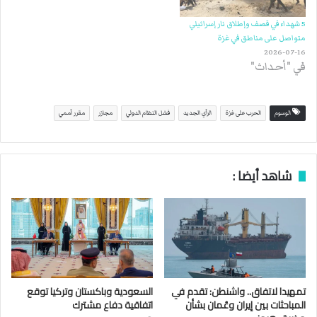
5 شهداء في قصف وإطلاق نار إسرائيلي
متواصل على مناطق في غزة
2026-07-16
في "أحداث"
الوسوم
الحرب على غزة
الرأي الجديد
فشل النظام الدولي
مجازر
مقرر أممي
شاهد أيضا :
تمهيدا لاتفاق.. واشنطن: تقدم في
السعودية وباكستان وتركيا توقع
المباحثات بين إيران وعُمان بشأن
اتفاقية دفاع مشترك