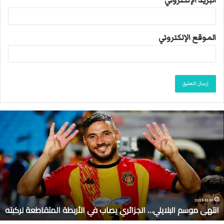
الموقع الإلكتروني
ا
ن
ت
ه
ى
م
و
س
م
2025-11-10
انتهى موسم البلايلي… الجزائري يصاب في الأربطة المتقاطعة لركبته
ا
ل