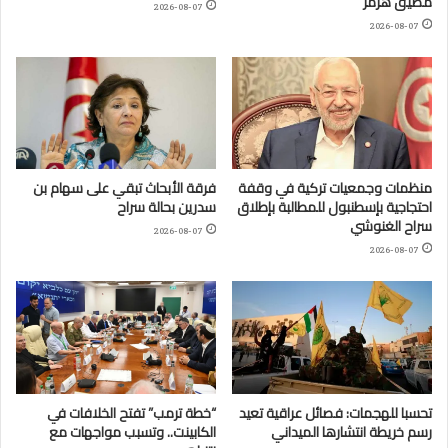
مضيق هرمز
2026-08-07
2026-08-07
منظمات وجمعيات تركية في وقفة
فرقة الأبحاث تبقي على سهام بن
احتجاجية بإسطنبول للمطالبة بإطلاق
سدرين بحالة سراح
سراح الغنوشي
2026-08-07
2026-08-07
تحسبا للهجمات: فصائل عراقية تعيد
“خطة ترمب” تفتح الخلافات في
رسم خريطة انتشارها الميداني
الكابينت.. وتسبب مواجهات مع