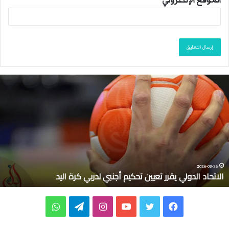
الموقع الإلكتروني
ا
ل
ا
ت
ح
ا
د
ا
ل
2026-03-26
الاتحاد الدولي يقرر تعيين تحكيم أجنبي لدربي كرة اليد
د
و
ل
ف
ت
ي
ا
ت
و
ي
ي
ي
و
و
ن
ي
ا