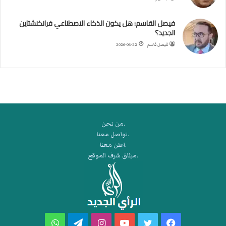
ي
ك
فيصل القاسم: هل يكون الذكاء الاصطناعي فرانكنشتاين
ر
الجديد؟
ة
فيصل قاسم
2026-06-22
ا
ل
ي
د
.من نحن
.تواصل معنا
.اعلن معنا
.ميثاق شرف الموقع
فيسبوك
تويتر
يوتيوب
انستقرام
تيلقرام
واتساب