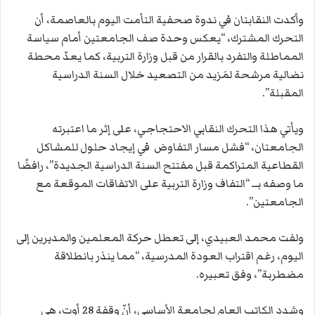
وأكدت النقابتان في ندوة صحفية التأمت اليوم بالعاصمة، أن
التحرك المشترك، “يعكس وحدة صف الجامعتين أمام سياسة
المماطلة والتفرد بالقرار من قبل وزارة التربية، كما يعدّ محطة
نضالية مرشحة لمَزيد من التصعيد خلال السنة الدراسية
المقبلة”.
ويأتي هذا التحرك النقابي الاحتجاجي، على إثر ما اعتبرته
الجامعتان، “فشل مسار التفاوض في إيجاد حلول للمشاكل
القطاعية المتراكمة قبل مفتتح السنة الدراسية الجديدة”، رافضًا
ما وصفه بــ “التفاف وزارة التربية على الاتفاقات الموقعة مع
الجامعتين”.
ولفت محمد العبيدي، إلى تعطل حركة المعلمين والمديرين إلى
اليوم، رغم اقتراب العودة المدرسية، “مما ينذر بانطلاقة
مضطربة”، وفق تعبيره.
وشدد الكاتب العام لجامعة الأساسي، أنّ وقفة 28 أوت، هي