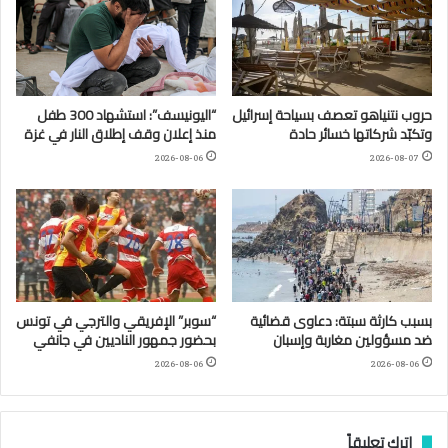
حروب نتنياهو تعصف بسياحة إسرائيل
“اليونيسف”: استشهاد 300 طفل
وتكبّد شركاتها خسائر حادة
منذ إعلان وقف إطلاق النار في غزة
2026-08-06
2026-08-07
بسبب كارثة سبتة: دعاوى قضائية
“سوبر” الإفريقي والترجي في تونس
ضد مسؤولين مغاربة وإسبان
بحضور جمهور الناديين في جانفي
2026-08-06
2026-08-06
اترك تعليقاً