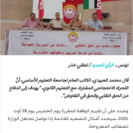
ب
ر
ي
د
ا
إ
ل
ك
ت
تونس ــ
الرأي الجديد
/
لطفي خذر
ر
و
قال محمد العبيدي، الكاتب العام لجامعة التعليم الأساسي، أنّ
ن
ي
التحرك الاحتجاجي المشترك مع التعليم الثانوي، “يهدف إلى الدفاع
ا
عن الحق النقابي والحق في التفاوض”.
وشدد على أن تقييم الوقفة المقررة يوم الخميس يوم 28 أوت
2025، سيحدد أشكال التصعيد القادمة إذا تواصل تجاهل الوزارة
للمطالب المطروحة.