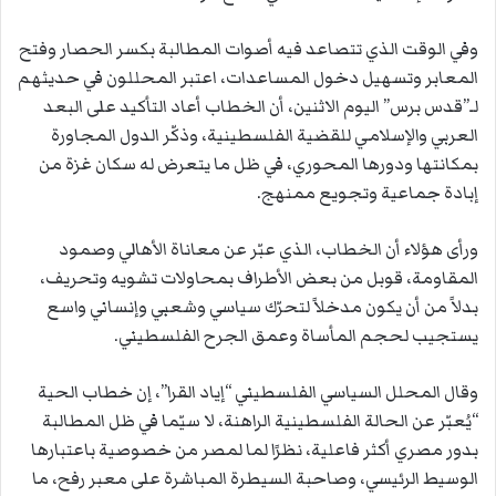
وفي الوقت الذي تتصاعد فيه أصوات المطالبة بكسر الحصار وفتح
المعابر وتسهيل دخول المساعدات، اعتبر المحللون في حديثهم
لـ”قدس برس” اليوم الاثنين، أن الخطاب أعاد التأكيد على البعد
العربي والإسلامي للقضية الفلسطينية، وذكّر الدول المجاورة
بمكانتها ودورها المحوري، في ظل ما يتعرض له سكان غزة من
إبادة جماعية وتجويع ممنهج.
ورأى هؤلاء أن الخطاب، الذي عبّر عن معاناة الأهالي وصمود
المقاومة، قوبل من بعض الأطراف بمحاولات تشويه وتحريف،
بدلاً من أن يكون مدخلاً لتحرّك سياسي وشعبي وإنساني واسع
يستجيب لحجم المأساة وعمق الجرح الفلسطيني.
وقال المحلل السياسي الفلسطيني “إياد القرا”، إن خطاب الحية
“يُعبّر عن الحالة الفلسطينية الراهنة، لا سيّما في ظل المطالبة
بدور مصري أكثر فاعلية، نظرًا لما لمصر من خصوصية باعتبارها
الوسيط الرئيسي، وصاحبة السيطرة المباشرة على معبر رفح، ما