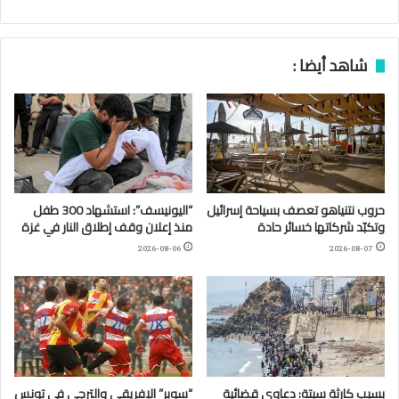
شاهد أيضا :
حروب نتنياهو تعصف بسياحة إسرائيل
“اليونيسف”: استشهاد 300 طفل
وتكبّد شركاتها خسائر حادة
منذ إعلان وقف إطلاق النار في غزة
2026-08-06
2026-08-07
بسبب كارثة سبتة: دعاوى قضائية
“سوبر” الإفريقي والترجي في تونس