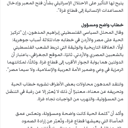
يتيح لها التأثير على الاحتلال الإسرائيلي بشأن فتح المعبر وإدخال
المساعدات الإنسانية إلى قطاع غزة”.
خطاب واضح ومسؤول
وقال المحلل السياسي الفلسطيني إبراهيم المدهون، إن “تركيز
الحية على مصر والأردن في خطابه جاء لثلاثة أسباب جوهرية:
أولًا، العلاقة التاريخية والوثيقة التي تربط الشعب الفلسطيني
بالشعبين المصري والأردني. ثانيًا، الموقع الجغرافي، باعتبار أن
الدولتين هما بوابة الجوار الأقرب إلى قطاع غزة. وثالثًا، لمكانتهما
الرمزية في وعي وضمير الأمة العربية والإسلامية، ولا سيما مصر”.
وانتقد المدهون محاولات بعض الأطراف تشويه خطاب الحية
وتحريفه عن معناه، معتبرًا أن ذلك لا يُعبّر إلا عن رغبة في التنصّل
من المسؤولية، والتهرب من الواجبات تجاه غزة.
وأكد أن “كلمة الحية كانت واضحة ومسؤولة، وتعكس عمق
المأساة التي يعيشها قطاع غزة، وتُعبّر عن إرادة الصمود