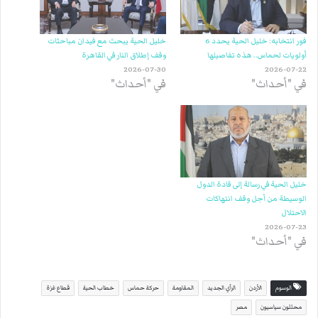
فور انتخابه: خليل الحية يحدد 6
خليل الحية يبحث مع فيدان مباحثات
أولويات لحماس.. هذه تفاصيلها
وقف إطلاق النار في القاهرة
2026-07-30
2026-07-22
في "أحداث"
في "أحداث"
خليل الحية في رسالة إلى قادة الدول
الوسيطة من أجل وقف انتهاكات
الاحتلال
2026-07-23
في "أحداث"
الوسوم
الأردن
الرأي الجديد
المقاومة
حركة حماس
خطاب الحية
قطاع غزة
محللون سياسيون
مصر