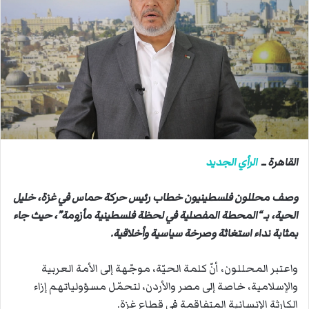
ب
ر
ي
د
ا
إ
ل
ك
ت
ر
القاهرة ــ
الرأي الجديد
و
ن
وصف محللون فلسطينيون خطاب رئيس حركة حماس في غزة، خليل
ي
الحية، بـ “المحطة المفصلية في لحظة فلسطينية مأزومة”، حيث جاء
ا
بمثابة نداء استغاثة وصرخة سياسية وأخلاقية.
واعتبر المحللون، أنّ كلمة الحيّة، موجّهة إلى الأمة العربية
والإسلامية، خاصة إلى مصر والأردن، لتحمّل مسؤولياتهم إزاء
الكارثة الإنسانية المتفاقمة في قطاع غزة.