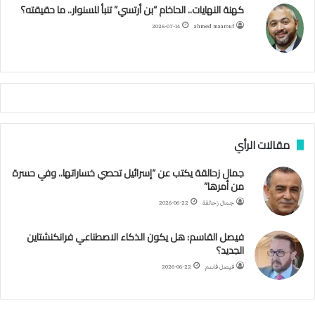
كهنة النهايات.. الحاخام “بن أرتسي” تنبأ للسنوار.. ما حقيقته؟
ا
ئ
ا
م
2026-07-14
ahmed maarouf
ر
ي
م
ي
ص
ا
ب
ف
مقالات الرأي
ي
ا
جمال زحالقة يكتب عن “إسرائيل تحصي خساراتها.. وفي حسرة
ل
من أمرها”
أ
ر
جمال زحالقة
2026-06-22
ب
ط
فيصل القاسم: هل يكون الذكاء الاصطناعي فرانكنشتاين
ة
الجديد؟
ا
فيصل قاسم
2026-06-22
ل
م
ت