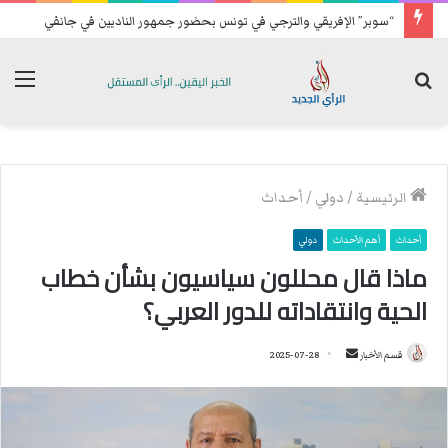
“سوبر” الإفريقي والترجي في تونس بحضور جمهور الناديين في جانفي
بحث
الق
عن
الرئيسية
/
دولي
/
أحداث
أحداث
أهم الأحداث
دولي
ماذا قال محللون سياسيون بشأن خطاب
الحية وانتقاداته للدور العربي؟
قسم الأخبار
أ
2025-07-28
ر
س
ل