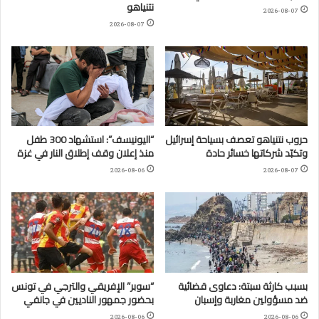
نتنياهو
2026-08-07
2026-08-07
حروب نتنياهو تعصف بسياحة إسرائيل
“اليونيسف”: استشهاد 300 طفل
وتكبّد شركاتها خسائر حادة
منذ إعلان وقف إطلاق النار في غزة
2026-08-06
2026-08-07
بسبب كارثة سبتة: دعاوى قضائية
“سوبر” الإفريقي والترجي في تونس
ضد مسؤولين مغاربة وإسبان
بحضور جمهور الناديين في جانفي
2026-08-06
2026-08-06