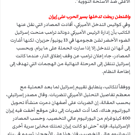
الأعلى ضد الأسلحة النووية”.
واشنطن ربطت تدخلها بسير الحرب على إيران
وفي كواليس التدخل الأميركي، أفادت المصادر التي نقل عنها
الكاتب بأن إدارة الرئيس الأميركي دونالد ترامب منحت إسرائيل
الضوء الأخضر لشن هجومها في 13 يونيو/ حزيران، لكنها أشارت
إلى أنها لن تتدخل إلا إذا سارت الحملة على ما يرام. وبحسب
المصادر، جاء إعلان ترامب عن وقف إطلاق النار، عندما كانت
إسرائيل تنتقل إلى المرحلة النهائية من الهجمات التي تهدف إلى
إطاحة النظام.
ووفقاً للكاتب، يتطابق تقييم إسرائيل لما بعد العملية مع
معظم تفاصيل التحليل الأميركي للضربات. وقال مصدر إسرائيلي،
بحسب المقالة، إن الضربات على أصفهان دمرت منشأة تحويل
اليورانيوم هناك، كما أدت الضربات إلى دفن موقع أخفت فيه إيران
400 كيلوغرام من اليورانيوم عالي التخصيب. وحسب المصادر
الإسرائيلية، فإنه “حتى لو كانت إيران تمتلك مخابئ سرية أخرى
لليورانيوم عالي التخصيب، فإن هذا على الأرجح لن يُسهم في بناء