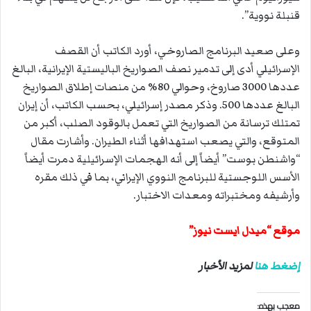
قنبلة نووية”.
وعلى صعيد البرنامج الصاروخي، أورد الكاتب أن القصف
الإسرائيلي أدى إلى تدمير نصف الصواريخ الباليستية الإيرانية، البالغ
عددها 3000 صاروخ، وحوالي 80% من منصات إطلاق الصواريخ
البالغ عددها 500. وذكر مصدر إسرائيلي، بحسب الكاتب، أن إيران
تمتلك ترسانة من الصواريخ التي تعمل بالوقود الصلب، أكبر من
المتوقع، والتي يصعب استهدافها أثناء الطيران. وأشارت مقال
“واشنطن بوست” أيضاً إلى أنه الهجمات الإسرائيلية دمرت أيضاً
الأسس اللوجستية للبرنامج النووي الإيراني، بما في ذلك مقره
وأرشيفه ومختبراته ومعدات الاختبار.
موقع “ميدل ايست نيوز”
إضغط هنا
لمزيد الأخبار
معجب بهذه: