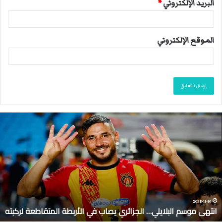
البريد الإلكتروني
*
الموقع الإلكتروني
ا
ن
ت
ه
ى
م
و
س
م
2025-11-10
انتهى موسم البلايلي… الجزائري يصاب في الأربطة المتقاطعة لركبته
ا
ل