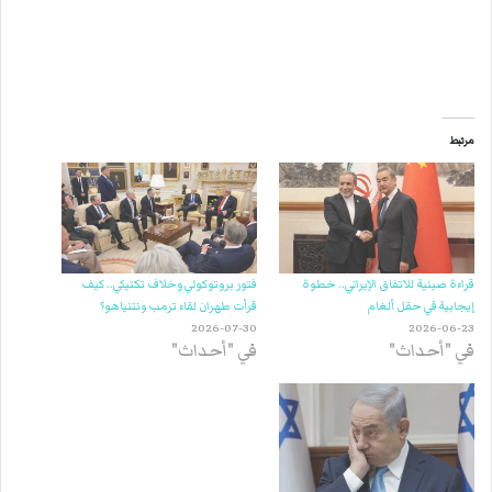
مرتبط
قراءة صينية للاتفاق الإيراني.. خطوة
فتور بروتوكولي وخلاف تكتيكي.. كيف
إيجابية في حقل ألغام
قرأت طهران لقاء ترمب ونتنياهو؟
2026-07-30
2026-06-23
في "أحداث"
في "أحداث"