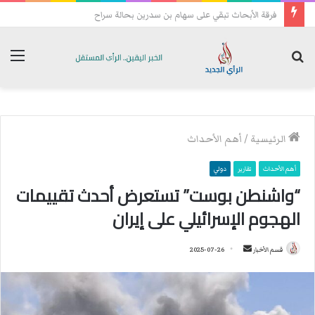
تحسبا للهجمات: فصائل عراقية تعيد رسم خريطة انتشارها الميداني
بحث
الق
عن
الرئيسية
/
أهم الأحداث
أهم الأحداث
تقارير
دولي
“واشنطن بوست” تستعرض أحدث تقييمات
الهجوم الإسرائيلي على إيران
قسم الأخبار
أ
2025-07-26
ر
س
ل