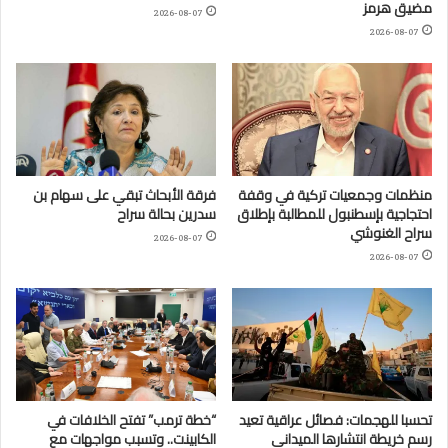
مضيق هرمز
2026-08-07
2026-08-07
منظمات وجمعيات تركية في وقفة
فرقة الأبحاث تبقي على سهام بن
احتجاجية بإسطنبول للمطالبة بإطلاق
سدرين بحالة سراح
سراح الغنوشي
2026-08-07
2026-08-07
تحسبا للهجمات: فصائل عراقية تعيد
“خطة ترمب” تفتح الخلافات في
رسم خريطة انتشارها الميداني
الكابينت.. وتسبب مواجهات مع