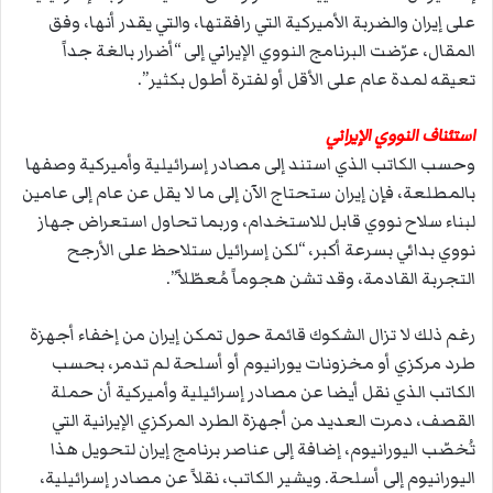
على إيران والضربة الأميركية التي رافقتها، والتي يقدر أنها، وفق
المقال، عرّضت البرنامج النووي الإيراني إلى “أضرار بالغة جداً
تعيقه لمدة عام على الأقل أو لفترة أطول بكثير”.
استئناف النووي الإيراني
وحسب الكاتب الذي استند إلى مصادر إسرائيلية وأميركية وصفها
بالمطلعة، فإن إيران ستحتاج الآن إلى ما لا يقل عن عام إلى عامين
لبناء سلاح نووي قابل للاستخدام، وربما تحاول استعراض جهاز
نووي بدائي بسرعة أكبر، “لكن إسرائيل ستلاحظ على الأرجح
التجربة القادمة، وقد تشن هجوماً مُعطّلاً”.
رغم ذلك لا تزال الشكوك قائمة حول تمكن إيران من إخفاء أجهزة
طرد مركزي أو مخزونات يورانيوم أو أسلحة لم تدمر، بحسب
الكاتب الذي نقل أيضا عن مصادر إسرائيلية وأميركية أن حملة
القصف، دمرت العديد من أجهزة الطرد المركزي الإيرانية التي
تُخصّب اليورانيوم، إضافة إلى عناصر برنامج إيران لتحويل هذا
اليورانيوم إلى أسلحة. ويشير الكاتب، نقلاً عن مصادر إسرائيلية،