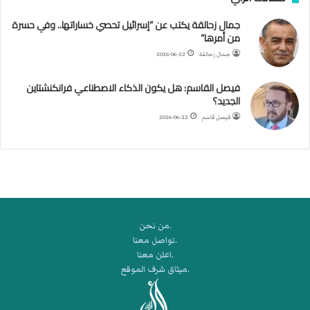
ا
جمال زحالقة يكتب عن “إسرائيل تحصي خساراتها.. وفي حسرة
ل
من أمرها”
أ
ر
جمال زحالقة
2026-06-22
ب
ط
فيصل القاسم: هل يكون الذكاء الاصطناعي فرانكنشتاين
ة
الجديد؟
ا
فيصل قاسم
2026-06-22
ل
م
ت
ق
ا
ط
ع
.من نحن
ة
.تواصل معنا
ل
.اعلن معنا
ر
.ميثاق شرف الموقع
ك
ب
ت