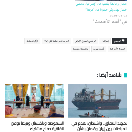
جمال زحالقة يكتب عن “إسرائيل تحصي
خساراتها.. وفي حسرة من أمرها”
2026-06-22
في "أهم الأحداث"
الوسوم
إسرائيل
البرنامج النووي الإيراني
الحرب الإسرائيلية على إيران
الرأي الجديد
الضربة الأميركية
قنبلة نووية
واشنطن بوست
شاهد أيضا :
تمهيدا لاتفاق.. واشنطن: تقدم في
السعودية وباكستان وتركيا توقع
المباحثات بين إيران وعُمان بشأن
اتفاقية دفاع مشترك