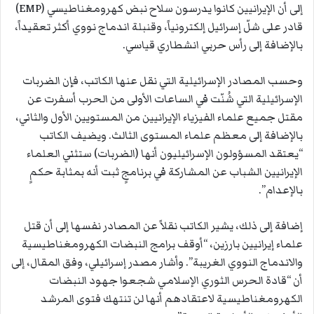
إلى أن الإيرانيين كانوا يدرسون سلاح نبض كهرومغناطيسي (EMP)
قادر على شلّ إسرائيل إلكترونياً، وقنبلة اندماج نووي أكثر تعقيداً،
بالإضافة إلى رأس حربي انشطاري قياسي.
وحسب المصادر الإسرائيلية التي نقل عنها الكاتب، فإن الضربات
الإسرائيلية التي شُنّت في الساعات الأولى من الحرب أسفرت عن
مقتل جميع علماء الفيزياء الإيرانيين من المستويين الأول والثاني،
بالإضافة إلى معظم علماء المستوى الثالث. ويضيف الكاتب
“يعتقد المسؤولون الإسرائيليون أنها (الضربات) ستثني العلماء
الإيرانيين الشباب عن المشاركة في برنامجٍ ثبت أنه بمثابة حكمٍ
بالإعدام”.
إضافة إلى ذلك، يشير الكاتب نقلاً عن المصادر نفسها إلى أن قتل
علماء إيرانيين بارزين، “أوقف برامج النبضات الكهرومغناطيسية
والاندماج النووي الغريبة”. وأشار مصدر إسرائيلي، وفق المقال، إلى
أن “قادة الحرس الثوري الإسلامي شجعوا جهود النبضات
الكهرومغناطيسية لاعتقادهم أنها لن تنتهك فتوى المرشد