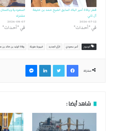
قطر: وفاة أمير البلاد السابق الشيخ حمد بن خليفة
السعودية وباكستان و
آل ثاني
مشترك
2026-08-07
2026-07-12
في "أحداث"
في "أحداث"
الوسوم
أمير سعودي
الرأي الجديد
غيبوبة طويلة
وفاة الوليد بن خالد بن ط
فيسبوك
تويتر
لينكدإن
ماسنجر
مشاركة
شاهد أيضا :