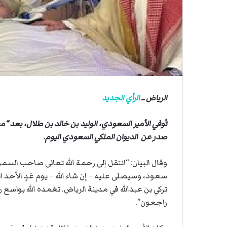
ي
أ
ق
ا
ص
ى
.
.
و
ش
ه
الرياض ــ
الرأي الجديد
د
ا
ء
تُوفي الأمير السعودي، الوليد بن خالد بن طلال، بعد 
ب
صدر عن الديوان الملكي السعودي اليوم.
ر
ص
وقال البيان: “انتقل إلى رحمة الله تعالى صاحب السمو 
ا
ص
ا
تركي بن عبدالله في مدينة الرياض. تغمده الله بواسع 
ل
راجعون”.
ا
ح