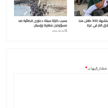
“اليونيسف”: استشهاد 300 طفل منذ
بسبب كارثة سبتة: دعاوى قضائية ضد
ق النار في غزة
مسؤولين مغاربة وإسبان
2026-08-06
مشار إليها بـ
*