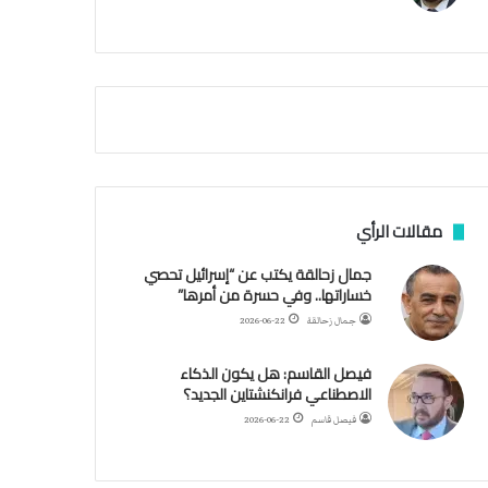
م
ي
ة
ا
ل
س
ف
ن
ف
ي
م
مقالات الرأي
ض
ي
جمال زحالقة يكتب عن “إسرائيل تحصي
ق
خساراتها.. وفي حسرة من أمرها”
ه
جمال زحالقة
2026-06-22
ر
م
فيصل القاسم: هل يكون الذكاء
ز
الاصطناعي فرانكنشتاين الجديد؟
فيصل قاسم
2026-06-22