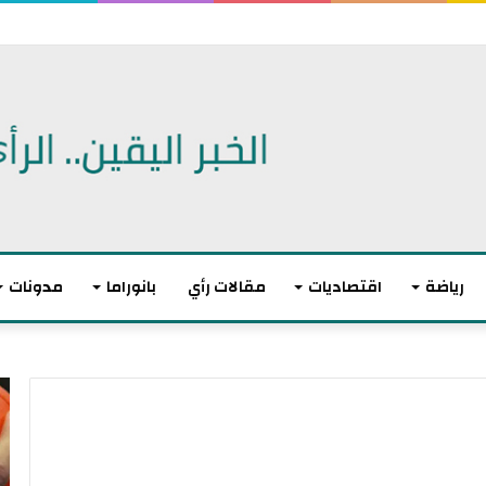
 اتفاقية دفاع مشترك
رياضة
اقتصاديات
مقالات رأي
بانوراما
مدونات
ا
ل
ا
ت
ح