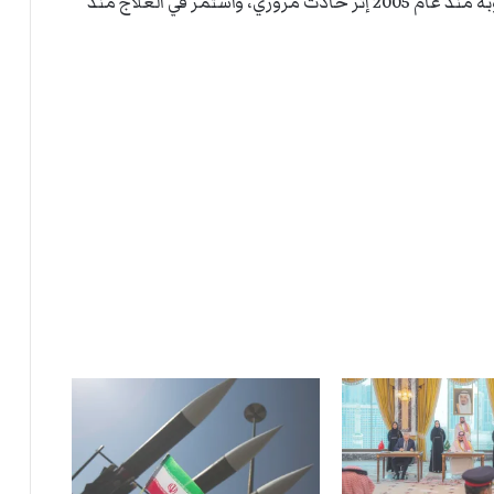
وكان الأمير الوليد بن خالد بن طلال قد دخل في غيبوبة منذ عام 2005 إثر حادث مروري، واستمر في العلاج منذ