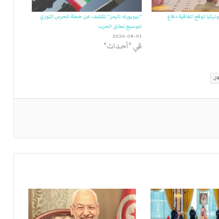
تركيا توقع اتفاقية دفاع
“نيويورك تايمز” تكشف عن خطة للحرس الثوري
لتوسيع نطاق الحرب
2026-08-01
في "أحداث"
لال