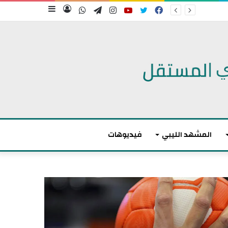
فيسبوك
تويتر
يوتيوب
انستقرام
تيلقرام
واتساب
تسجيل
إضافة
الدخول
عمود
جانبي
المشهد الليبي
فيديوهات
م
ا
ك
ر
و