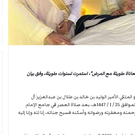
م
أ
ج
ن
ب
ي
ل
د
ر
ب
ي
ك
“معاناة طويلة مع المرض”، استمرت لسنوات طويلة، وفق بيان
ر
ة
ا
الملكي الأمير الوليد بن خالد بن طلال بن عبدالعزيز آل
ل
ي
سعود، وسيصلى عليه – إن شاء الله – يوم غدٍ الأحد الموافق 25 / 1 / 1447هـ، بعد صلاة العصر في جامع الإمام
د
رحمته ومغفرته ورضوانه وأسكنه فسيح جناته، إنا لله وإنا إليه