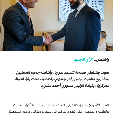
ب
ر
ي
د
ا
إ
ل
ك
ت
ر
واشنطن ــ
الرأي الجديد
و
ن
طوت واشنطن صفحة تقسيم سوريا، وأبلغت جميع المعنيين
ي
بمشاريع التفتيت، بضرورة تراجعهم، والانضواء تحت راية الدولة
ا
المركزية، بقيادة الرئيس السوري أحمد الشرع.
القرار الأمريكي تم إبلاغه إلى الجانب التركي، وإلى الأكراد، حيث
وافقت واشنطن على نفوذ لتركيا في سوريا مقابل دعم السلطة