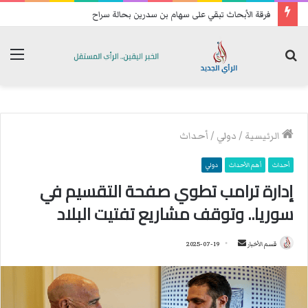
تحسبا للهجمات: فصائل عراقية تعيد رسم خريطة انتشارها الميداني
بحث
الق
عن
الرئيسية
/
دولي
/
أحداث
أحداث
أهم الأحداث
دولي
إدارة ترامب تطوي صفحة التقسيم في
سوريا.. وتوقف مشاريع تفتيت البلاد
قسم الأخبار
أ
2025-07-19
ر
س
ل