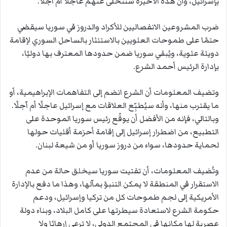
بإسرائيل، وأن هذه الأخيرة ستتخلى عنهم عاجلًا أم آجلًا
.
ضرب المشروعين الانفصاليين للأكراد والدروز في سوريا سيقضي
حتمًا على طموحات العلويين بالاستئثار بالساحل السوري لإقامة
دويلة علوية، ويُبقي سوريا ضمن حدودها المعترف بها دوليًا،
بإدارة الرئيس أحمد الشرع
.
وتضيف المعلومات أن الشرع انضم إلى التفاهمات الإبراهيمية، أو
ما يقترب منها، وأنه سيُطبِّع العلاقات مع إسرائيل عاجلًا أم آجلًا.
وبالتالي، فإنه من الأفضل أن يوقّع رئيس سوريا الموحدة على
التطبيع، من اضطرار إسرائيل إلى إقامة أحزمة أقليات حولها
لحماية حدودها، سواء من دروز سوريا أو من شيعة لبنان
.
وتُضيف المعلومات، أن تفتيت سوريا سيخلق حالة من عدم
الاستقرار في المنطقة لا يمكن التنبؤ بمآلها، وهذا ما دفع بالإدارة
الأمريكية إلى لجم طموحات كل من تركيا وإسرائيل، ودعم
حكومة الشرع لاستعادة سيطرتها على كامل البلاد، وبناء دولة
عصرية لها مكانها في المجتمع الدولي، لا ترعى إرهابًا ولا