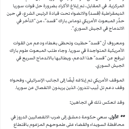
المركزية. في المقابل، تم إبلاغ الأكراد بضرورة حل
قوات سوريا
الديمقراطية (قسد)
والانضواء تحت قيادة الرئيس الشرع، في حين
حذّر المبعوث الأمريكي
توماس باراك
“
قسد”، من “التأخر في
الاندماج في الجيش السوري
“.
ومعروف أن “قسد” حظيت وتحظى بغطاء ودعم من القوات
الأمريكية المتواجدة في سوريا. وجاء طلب المبعوث طوم باراك
ليرفع عن “قسد” هذا الدعم، ويطالبها بالاندماج السريع في
الجيش السوري
.
الموقف الأمريكي تم إبلاغه أيضًا إلى الجانب الإسرائيلي، وفحواه
وقف دعم تل أبيب للدروز، الذين يريدون الانفصال عن سوريا.
وقد انعكس ذلك في اتجاهين
:
**
الأول
، سعي حكومة دمشق إلى ضرب الانفصاليين الدروز في
محافظة السويداء والقضاء على طموحهم المزعوم باقتطاع