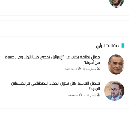
ر
ي
م
ي
ص
ا
ب
ف
مقالات الرأي
ي
ا
جمال زحالقة يكتب عن “إسرائيل تحصي خساراتها.. وفي حسرة
ل
من أمرها”
أ
ر
جمال زحالقة
2026-06-22
ب
ط
فيصل القاسم: هل يكون الذكاء الاصطناعي فرانكنشتاين
ة
الجديد؟
ا
فيصل قاسم
2026-06-22
ل
م
ت
ق
ا