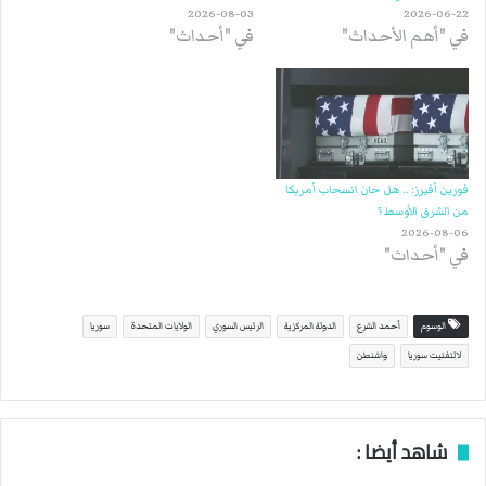
2026-08-03
2026-06-22
في "أهم الأحداث"
في "أحداث"
فورين أفيرز: .. هل حان انسحاب أمريكا
من الشرق الأوسط ؟
2026-08-06
في "أحداث"
الوسوم
أحمد الشرع
الدولة المركزية
الرئيس السوري
الولايات المتحدة
سوريا
لالتفتيت سوريا
واشنطن
شاهد أيضا :