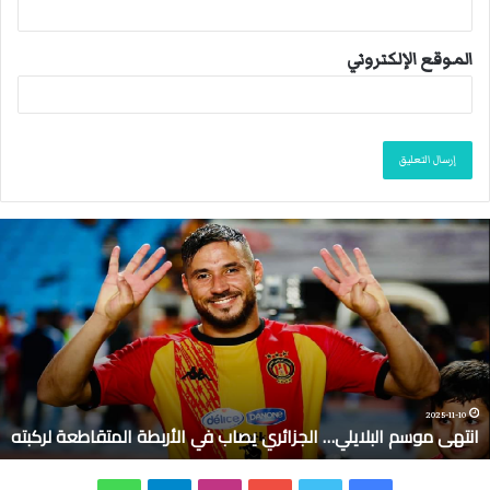
الموقع الإلكتروني
ا
ن
ت
ه
ى
م
و
س
م
2025-11-10
انتهى موسم البلايلي… الجزائري يصاب في الأربطة المتقاطعة لركبته
ا
ل
ب