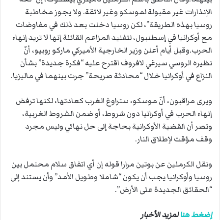
الإنذارات غير مقبولة لموسكو وغير لائقة. ولا يجوز مخاطبة
روسيا بهذه الطريقة”، لكن روسيا دخلت بعد ذلك في مفاوضات
مع أوكرانيا في إسطنبول، لتفنيد المزاعم القائلة إنها لا تريد إنهاء
الحرب.وقبل أيام أعلن وزير الخارجية الأميركي ماركو روبيو، أنّ
نظيره الروسي سيرغي لافروف اقترح عليه “فكرة جديدة” بشأن
النزاع في أوكرانيا خلال “محادثة صريحة” جرت بينهما في ماليزيا.
ويرى مراقبون، أنّ موسكو، ستراوغ الغرب كعادتها، لكنها ترفض
إنهاء الحرب في أوكرانيا دون شروط، أو ضمن الشروط الغربية،
وتصر أن القضية الأوكرانية بحاجة إلى حل نهائي وليس مجرد
وقف مؤقت لإطلاق النار.
ونقل الكرملين عن بوتين مرارا قوله إن أي اتفاق سلام محتمل بين
روسيا وأوكرانيا يجب أن يكون “شاملا وطويل الأمد” وأن يستند إلى
“الحقائق الجديدة على الأرض”.
إضغط هنا
لمزيد الأخبار