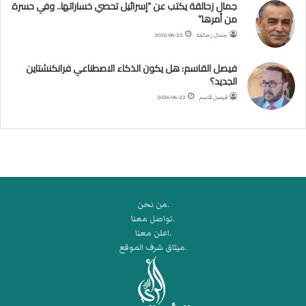
جمال زحالقة يكتب عن “إسرائيل تحصي خساراتها.. وفي حسرة
ل
من أمرها”
أ
ر
جمال زحالقة
2026-06-22
ب
ط
فيصل القاسم: هل يكون الذكاء الاصطناعي فرانكنشتاين
ة
الجديد؟
ا
فيصل قاسم
2026-06-22
ل
م
ت
ق
ا
ط
ع
.من نحن
ة
.تواصل معنا
ل
.اعلن معنا
ر
.ميثاق شرف الموقع
ك
ب
ت
ه