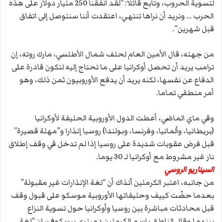
لتسوية الحروب، وتابع قائلا: “لقد أنفقنا 250 مليار دولار على هذه
الحرب … ونريد أن نراها تنتهي، اعتقدت أننا سنتوصل إلى اتفاق
قبل شهرين”.
من جهته، قال الأمين العام لحلف شمال الأطلسي، مارك روته، إن
ترامب يريد أن تحصل أوكرانيا على ما تحتاج إليه لتكون قادرة على
الدفاع عن نفسها، لكنه يريد أن يدفع الأوروبيون ثمن ذلك، وهو
أمر منطقي تماما.
وفي ماي الماضي، أعطت الدول الأوروبية الحليفة لأوكرانيا
(بريطانيا، وألمانيا، وفرنسا، وبولندا) روسيا إنذارا و”مهلة قصيرة”
قبل فرض عقوبات شديدة على روسيا إذا لم تدخل في وقف إطلاق
نار غير مشروط مع أوكرانيا لـ 30 يوما.
السيناريو الروسي
من جانبه، اعتبر الكرملين آنذاك أن “لغة الإنذارات غير مقبولة”
بعدما حضّت كييف وحليفاتها الأوروبية موسكو على قبول وقف
قبل محادثات مباشرة بين روسيا وأوكرانيا حول تسوية النزاع
بينهما.وقال الناطق باسم الكرملين دميتري بيسكوف، إن “لغة