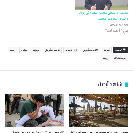
ترامب: لا نسعى لتغيير النظام في إيران
ومسرور لتعاملي معهم
2026-07-06
في "أحداث"
الوسوم
أمريكا
الاتحاد الأوروبي
الرأي الجديد
الرئيس الأمريكي
اوكرانيا
بوتين
ترامب
حرب أوكرانيا
روسيا
شاهد أيضا :
حروب نتنياهو تعصف بسياحة إسرائيل
“اليونيسف”: استشهاد 300 طفل