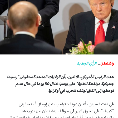
ب
ر
ي
د
ا
إ
ل
ك
ت
ر
واشنطن
ــ
الرأي الجديد
و
ن
هدد الرئيس الأمريكي، الاثنين، بأن الولايات المتحدة ستفرض “رسوما
ي
جمركية مرتفعة للغاية” على روسيا خلال 50 يوما في حال عدم
ا
توصلها إلى اتفاق لوقف الحرب في أوكرانيا.
في ذات السياق، أعلن دونالد ترامب، عن إرسال أسلحة إلى
“كييف”، في تحول كبير في موقف واشنطن من تزويدها
بالسلاح.
الملاحظ، أنّ
الولايات المتحدة لا تملك في الوقت الحالي