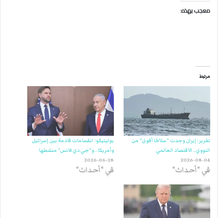
معجب بهذه:
مرتبط
تقرير: إيران وجدت “سلاحًا أقوى” من
بوليتيكو: انقسامات قادمة بين إسرائيل
النووي.. الاقتصاد العالمي
وأمريكا.. و”جي دي فانس” منشطها
2026-06-28
2026-08-04
في "أحداث"
في "أحداث"