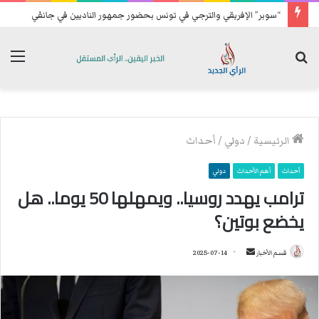
“سوبر” الإفريقي والترجي في تونس بحضور جمهور الناديين في جانفي
بحث
الق
عن
الرئيسية
/
دولي
/
أحداث
أحداث
أهم الأحداث
دولي
ترامب يهدد روسيا.. ويمهلها 50 يوما.. هل
يخضع بوتين؟
قسم الأخبار
أ
2025-07-14
ر
س
ل