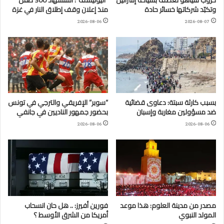
وتكبّد شركاتها خسائر حادة
منذ إعلان وقف إطلاق النار في غزة
2026-08-06
2026-08-07
بسبب كارثة سبتة: دعاوى قضائية
“سوبر” الإفريقي والترجي في تونس
ضد مسؤولين مغاربة وإسبان
بحضور جمهور الناديين في جانفي
2026-08-06
2026-08-06
مصدر من مدينة العلوم: هذا موعد
فورين أفيرز: .. هل حان انسحاب
المولد النبوي
أمريكا من الشرق الأوسط ؟