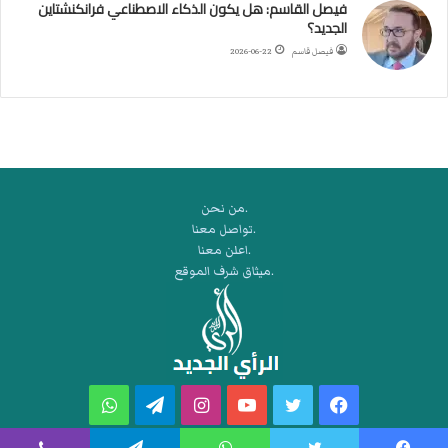
ك
فيصل القاسم: هل يكون الذكاء الاصطناعي فرانكنشتاين
ر
الجديد؟
ة
فيصل قاسم
2026-06-22
ا
ل
ي
د
.من نحن
.تواصل معنا
.اعلن معنا
.ميثاق شرف الموقع
فيسبوك
تويتر
يوتيوب
انستقرام
تيلقرام
واتساب