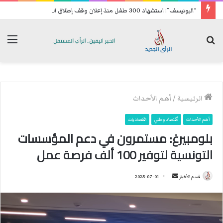
“اليونيسف”: استشهاد 300 طفل منذ إعلان وقف إطلاق النار في غزة
بحث
الق
عن
الرئيسية
/
أهم الأحداث
أهم الأحداث
ٱقتصاد وطني
اقتصاديات
بلومبيرغ: مستمرون في دعم المؤسسات
التونسية لتوفير 100 ألف فرصة عمل
قسم الأخبار
أ
2025-07-01
ر
س
ل