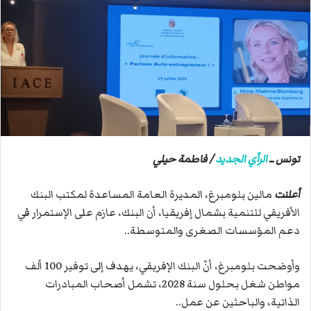
ب
ر
ي
د
ا
إ
ل
ك
ت
ر
تونس ــ
الرأي الجديد
/ فاطمة حيلي
و
ن
أعلنت
مالين بلومبرغ، المديرة العامة المساعدة لمكتب البنك
ي
الأفريقي للتنمية بشمال إفريقيا، أن البنك، عازم على الإستمرار في
ا
دعم المؤسسات الصغرى والمتوسطة..
وأوضحت بلومبرغ، أنّ البنك الإفريقي، يهدف إلى توفير 100 ألف
مواطن شغل بحلول سنة 2028، تشمل أصحاب المبادرات
الذاتية، والباحثين عن عمل..