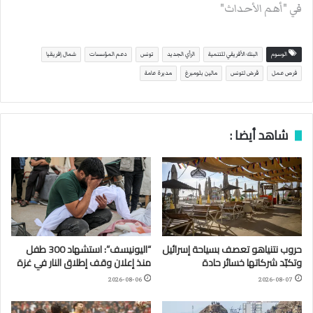
في "أهم الأحداث"
الوسوم
البنك الأفريقي للتنمية
الرأي الجديد
تونس
دعم المؤسسات
شمال إفريقيا
فرص عمل
قرض لتونس
مالين بلومبرغ
مديرة عامة
شاهد أيضا :
حروب نتنياهو تعصف بسياحة إسرائيل
“اليونيسف”: استشهاد 300 طفل
وتكبّد شركاتها خسائر حادة
منذ إعلان وقف إطلاق النار في غزة
2026-08-06
2026-08-07