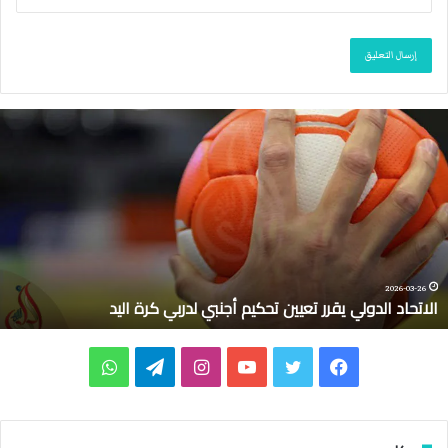
ا
ل
ا
ت
ح
ا
د
ا
ل
2026-03-26
الاتحاد الدولي يقرر تعيين تحكيم أجنبي لدربي كرة اليد
د
و
ل
ف
ت
ي
ا
ت
و
ي
ي
ي
و
و
ن
ي
ا
ق
ر
س
ي
ت
س
ل
ت