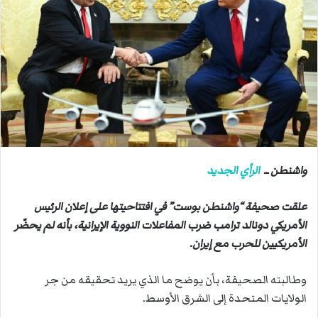
ب
ر
ي
د
ا
إ
ل
ك
ت
ر
واشنطن ــ
الرأي الجديد
و
ن
علقت صحيفة “واشنطن بوست” في افتتاحيتها على إعلان الرئيس
ي
الأمريكي دونالد ترامب ضرب المفاعلات النووية الإيرانية، بأنه لم يحضّر
ا
الأمريكيين للحرب مع إيران.
وطالبته الصحيفة، بأن يوضح ما الذي يريد تحقيقه من جر
الولايات المتحدة إلى الشرق الأوسط.