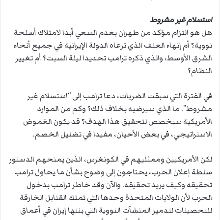
استسلام غير مشروط
هل هو التزام مؤكد من طهران بعدم السعي أبدا لامتلاك أسلحة
نووية؟ أم إنهاء العنف الذي ترعاه الدولة الإيرانية في جميع أنحاء
الشرق الأوسط، والذي ذكره ترامب تحديدا ليلة السبت؟ أم تغيير
النظام؟
في الفترة التي سبقت الضربات، دعا ترامب إلى “استسلام غير
مشروط”. ما الذي سيرضيه بخلاف ذلك؟ وكم من الموارد
الأمريكية سيخصص لتحقيق هذا الهدف؟ قد يكون الغموض
الاستراتيجي، في بعض الأحيان، مفيدا في تضليل الخصم.
لكن الأمريكيين وممثليهم في الكونغرس، الذين يمنحهم الدستور
سلطة إعلان الحرب، يحتاجون إلى وضوح بشأن ما يحاول ترامب
تحقيقه وكيف يريد تحقيقه. والآن وقد خاطر ترامب بدخول
الحرب لأن الولايات المتحدة وحدها التي تملك القنابل الخارقة
للتحصينات لتدمير المنشآت النووية التي بنتها إيران في أعماق