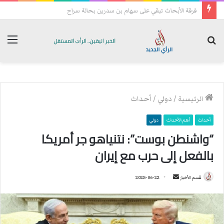
تحسبا للهجمات: فصائل عراقية تعيد رسم خريطة انتشارها الميداني
بحث
الق
عن
الرئيسية
/
دولي
/
أحداث
أحداث
أهم الأحداث
دولي
“واشنطن بوست”: نتنياهو جر أمريكا
بالفعل إلى حرب مع إيران
قسم الأخبار
أ
2025-06-22
ر
س
ل