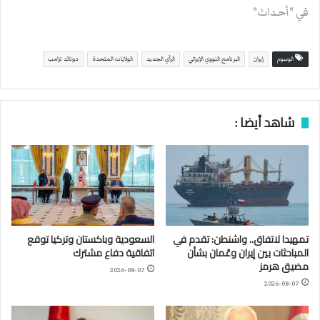
في "أحداث"
الوسوم
إيران
البرنامج النووي الإيراني
الرأي الجديد
الولايات المتحدة
دونالد ترامب
شاهد أيضا :
تمهيدا لاتفاق.. واشنطن: تقدم في
السعودية وباكستان وتركيا توقع
المباحثات بين إيران وعُمان بشأن
اتفاقية دفاع مشترك
مضيق هرمز
2026-08-07
2026-08-07