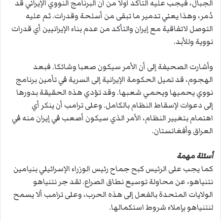
الجبال، فيجب عليه التأكد أولا من أن البرنامج النووي الإيراني قد
دُمر، وهذا يعني تدمير ما تبقى من أسلحة وقدرات. ثم عليه
التوصل لاتفاقية مع إيران والتأكد من عدم بناء الإيرانيين أي قدرات
نووية وللأبد.
وأشارت الصحيفة إلى أن الأمر سيكون صعبا وشائكا. فبعد
الهجوم، قد تميل الحكومة الإيرانية إلى السرية في تأمين برنامج
نووي يحميها ويحمي شعبها. وقد تؤدي هذه الحقيقة بدورها
إلى دعوات لإسقاط النظام بالكامل. وعلى ترامب أن ينكر أي
اهتمام بتغيير النظام، الأمر الذي سيكون أصعب في إيران منه في
العراق وأفغانستان.
أسئلة مهمة
كما يجب على الرئيس كبح جماح رئيس الوزراء الإسرائيلي بنيامين
نتنياهو، عن محاولة توسيع نطاق الصراع. لقد جر نتنياهو
الولايات المتحدة بالفعل إلى هذه الحرب، وعلى ترامب ألا يسمح
لنتنياهو بإملاء شروط استكمالها.