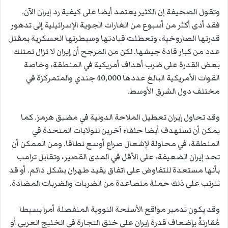
وتقول الصحيفة إن الكثير يعتمد أيضا على كيفية رد إيران الآن.
فقد أدى أكثر من أسبوع من الغارات الجوية الإسرائيلية إلى تدهور
قدرتها الصاروخية، وتعطلت قيادتها وسيطرتها العسكرية بمقتل
عدد من كبار قادة جيشها. لكن من المرجح أن إيران لا تزال تمتلك
بعض القدرة على ضرب أهداف أمريكية في المنطقة، وخاصة
القوات الأمريكية البالغ عددها 40,000 جندي والمتمركزة في
مختلف دول الشرق الأوسط.
وقد تحاول إيران تعطيل الملاحة الدولية في مضيق هرمز. كما
يمكن أن تستهدف أيضا حلفاء آخرين للولايات المتحدة في
المنطقة، في محاولة لإشعال صراع أوسع نطاقا. ومن الممكن أن
تحد إيران الضعيفة، على الأقل في المدى القصير، وتقابل ترامب
بأنها مستعدة للتفاوض على اتفاق يقيد طهران بشكل دائم. أو قد
تترتب على ذلك حملة متصاعدة من الضربات والضربات المضادة.
وقد يكون تدمير مواقع الأسلحة النووية المنفصلة أمرا بسيطا
مُقارنةً بإضعاف قدرة إيران على خنق التجارة في الخليج العربي أو