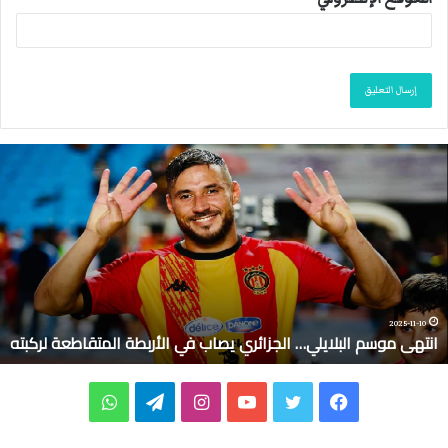
ا
ن
ت
ه
ى
م
و
س
م
2025-11-10
انتهى موسم البلايلي… الجزائري يصاب في الأربطة المتقاطعة لركبته
ا
ل
ب
ف
ت
ي
ا
ت
و
ل
ا
ي
و
و
ن
ي
ا