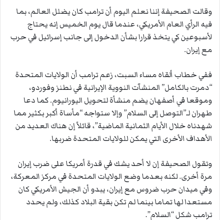
وقالت الصحيفة إننا نعلم اليوم أن ترامب كان يضلل العالم، بما
فيه الرأي العام الأمريكي، عندما قال يوم الخميس إنه يحتاج
لأسبوعين كي يتخذ قرارا بشأن الدخول إلى جانب إسرائيل في حرب
مع إيران.
ففي خطاب ألقاه مساء السبت، زعم ترامب أن الولايات المتحدة
“دمرت بالكامل” المنشآت النووية الإيرانية في نطنز وفوردو،
وموقعا في أصفهان يضم منشأة لتحويل اليورانيوم. كما دعا
طهران لـ”التوصل إلى السلام” وإلا ستواجه “مأساة أكبر بكثير مما
شهدناه خلال الأيام الثمانية الماضية”، قائلاً إن هناك العديد من
الأهداف الأخرى التي يمكن للولايات المتحدة ضربها.
وتقول الصحيفة إن لا أحد يشك في قدرة أمريكا على ضرب إيران
مرة أخرى. لكنه بعدما وضع الولايات المتحدة في مركز المعركة،
وفي ميدان حرب ضروس مع إيران، يبدو أن الجيش الأمريكي كان
مستعدا لها تماما بينما لم تكن بقية البلاد كذلك، ولم يحدد
ترامب شكل “السلام”.