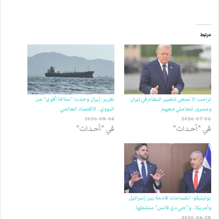
مرتبط
ترامب: لا نسعى لتغيير النظام في إيران
تقرير: إيران وجدت “سلاحًا أقوى” من
ومسرور لتعاملي معهم
النووي.. الاقتصاد العالمي
2026-08-04
2026-07-06
في "أحداث"
في "أحداث"
بوليتيكو: انقسامات قادمة بين إسرائيل
وأمريكا.. و”جي دي فانس” منشطها
2026-06-28