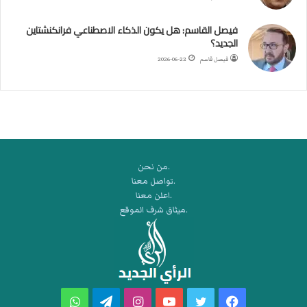
ب
ط
فيصل القاسم: هل يكون الذكاء الاصطناعي فرانكنشتاين
ة
الجديد؟
ا
فيصل قاسم
2026-06-22
ل
م
ت
ق
ا
ط
ع
.من نحن
ة
.تواصل معنا
ل
.اعلن معنا
ر
.ميثاق شرف الموقع
ك
ب
ت
ه
فيسبوك
تويتر
يوتيوب
انستقرام
تيلقرام
واتساب