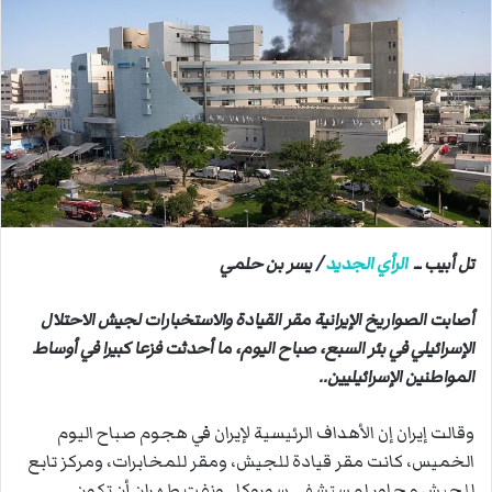
ب
ر
ي
د
ا
إ
ل
ك
ت
ر
تل أبيب ــ
الرأي الجديد
/ يسر بن حلمي
و
ن
أصابت الصواريخ الإيرانية مقر القيادة والاستخبارات لجيش الاحتلال
ي
الإسرائيلي في بئر السبع، صباح اليوم، ما أحدثت فزعا كبيرا في أوساط
ا
المواطنين الإسرائيليين..
وقالت إيران إن الأهداف الرئيسية لإيران في هجوم صباح اليوم
الخميس، كانت مقر قيادة للجيش، ومقر للمخابرات، ومركز تابع
للجيش مجاور لمستشفى سوروكا.. ونفت طهران أن تكون