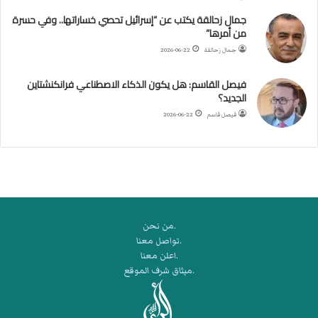
ل
جمال زحالقة يكتب عن “إسرائيل تحصي خساراتها.. وفي حسرة
د
من أمرها”
ر
ب
جمال زحالقة
2026-06-22
ي
ك
فيصل القاسم: هل يكون الذكاء الاصطناعي فرانكنشتاين
ر
الجديد؟
ة
فيصل قاسم
2026-06-22
ا
ل
ي
د
.من نحن
.تواصل معنا
.اعلن معنا
.ميثاق شرف الموقع