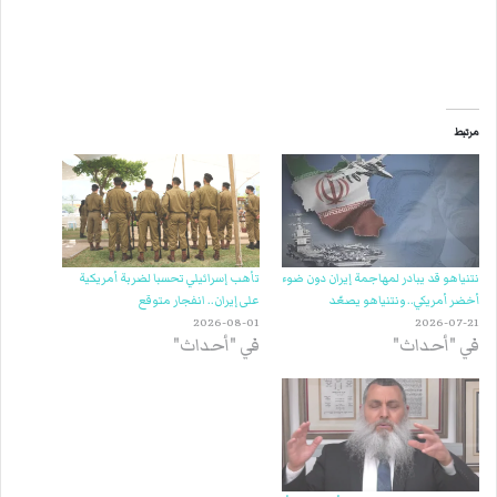
مرتبط
نتنياهو قد يبادر لمهاجمة إيران دون ضوء
تأهب إسرائيلي تحسبا لضربة أمريكية
أخضر أمريكي.. ونتنياهو يصعّد
على إيران.. انفجار متوقع
2026-08-01
2026-07-21
في "أحداث"
في "أحداث"