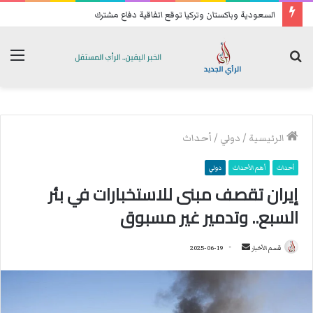
السعودية وباكستان وتركيا توقع اتفاقية دفاع مشترك
بحث
الق
عن
الرئيسية
/
دولي
/
أحداث
أحداث
أهم الأحداث
دولي
إيران تقصف مبنى للاستخبارات في بئر
السبع.. وتدمير غير مسبوق
قسم الأخبار
أ
2025-06-19
ر
س
ل