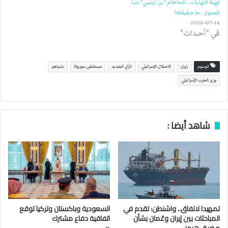
كهنة النهايات.. الحاخام “بن أرتسي” تنبأ
للسنوار.. ما حقيقته؟
2026-07-14
في "أحداث"
الوسوم
إيران
الاحتلال الإسرائيلي
الرأي الجديد
مستشفى سوروكا
نتنياهو
وزير الحرب الإسرائيلي
شاهد أيضا :
تمهيدا لاتفاق.. واشنطن: تقدم في
السعودية وباكستان وتركيا توقع
المباحثات بين إيران وعُمان بشأن
اتفاقية دفاع مشترك
مضيق هرمز