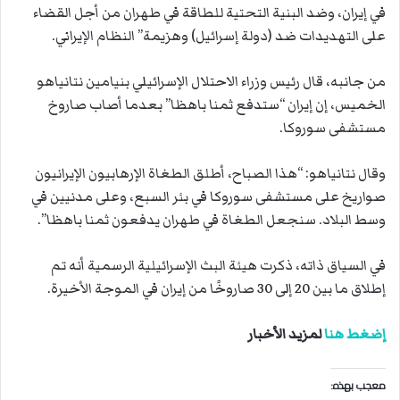
في إيران، وضد البنية التحتية للطاقة في طهران من أجل القضاء
على التهديدات ضد (دولة إسرائيل) وهزيمة” النظام الإيراني.
من جانبه، قال رئيس وزراء الاحتلال الإسرائيلي بنيامين نتانياهو
الخميس، إن إيران “ستدفع ثمنا باهظا” بعدما أصاب صاروخ
مستشفى سوروكا.
وقال نتانياهو: “هذا الصباح، أطلق الطغاة الإرهابيون الإيرانيون
صواريخ على مستشفى سوروكا في بئر السبع، وعلى مدنيين في
وسط البلاد. سنجعل الطغاة في طهران يدفعون ثمنا باهظا”.
في السياق ذاته، ذكرت هيئة البث الإسرائيلية الرسمية أنه تم
إطلاق ما بين 20 إلى 30 صاروخًا من إيران في الموجة الأخيرة.
إضغط هنا
لمزيد الأخبار
معجب بهذه: