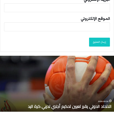
الموقع الإلكتروني
ا
ل
ا
ت
ح
ا
د
ا
ل
2026-03-26
الاتحاد الدولي يقرر تعيين تحكيم أجنبي لدربي كرة اليد
د
و