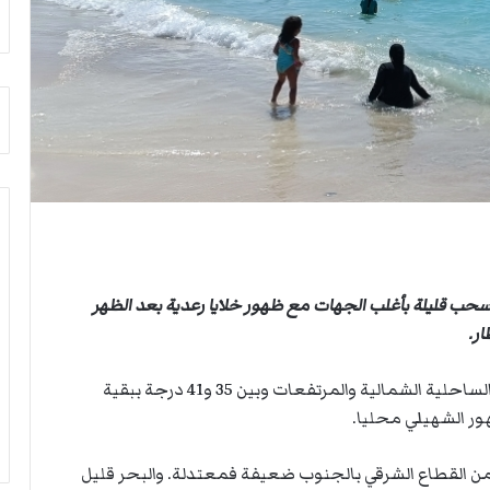
ث
ي
غ
ص
ي
ا
ا
ب
ب
ف
ر
ي
ئ
ا
ي
ل
س
أ
ا
ر
ل
ب
أ
ط
ر
ة
سحب قليلة بأغلب الجهات مع ظهور خلايا رعدية بعد الظهر
ك
ا
ا
ل
ر.
ن
م
ف
ت
وتتراوح الحرارة القصوى بين 28 و34 درجة بالمناطق الساحلية الشمالية والمرتفعات وبين 35 و41 درجة ببقية
ي
ق
ل
ا
ي
ط
ب
ع
من القطاع الشرقي بالجنوب ضعيفة فمعتدلة. والبحر قليل