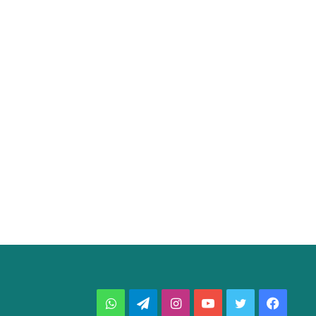
فيسبوك
تويتر
يوتيوب
انستقرام
تيلقرام
واتساب