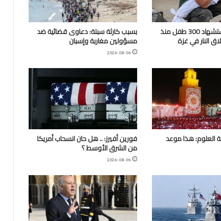
“اليونيسف”: استشهاد 300 طفل منذ
بسبب كارثة سبتة: دعاوى قضائية ضد
ق النار في غزة
مسؤولين مغاربة وإسبان
2026-08-06
 العلوم: هذا موعد
فورين أفيرز: .. هل حان انسحاب أمريكا
من الشرق الأوسط ؟
2026-08-06