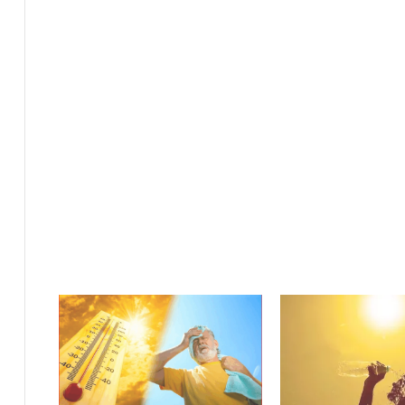
ي
ة
ا
ل
ر
ك
ب
ت
ه