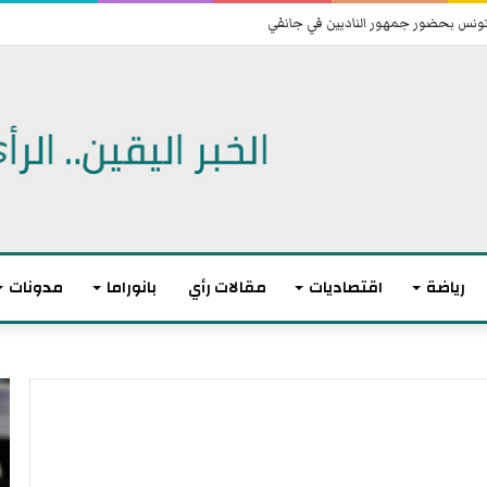
 تونس بحضور جمهور الناديين في جانفي
رياضة
اقتصاديات
مقالات رأي
بانوراما
مدونات
ت
ا
و
ن
ا
ت
ز
ه
ن
ى