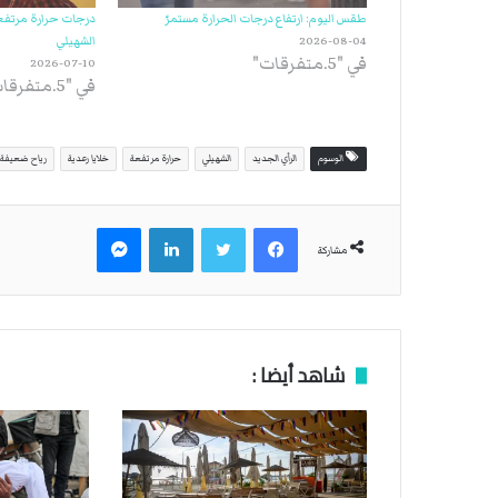
طقس اليوم: ارتفاع درجات الحرارة مستمرّ
درجات حرارة مرتفع
2026-08-04
الشهيلي
في "5.متفرقات"
2026-07-10
في "5.متفرقات"
الوسوم
الرأي الجديد
الشهيلي
حرارة مرتفعة
خلايا رعدية
رياح ضعيفة
فيسبوك
تويتر
لينكدإن
ماسنجر
مشاركة
شاهد أيضا :