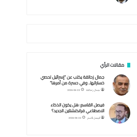
م
أ
ق
ص
ى
.
.
و
ش
ه
د
مقالات الرأي
ا
ء
جمال زحالقة يكتب عن “إسرائيل تحصي
ب
خساراتها.. وفي حسرة من أمرها”
ر
جمال زحالقة
2026-06-22
ص
ا
فيصل القاسم: هل يكون الذكاء
ص
الاصطناعي فرانكنشتاين الجديد؟
ا
ل
فيصل قاسم
2026-06-22
ا
ح