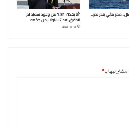
.. ممر مائي ينذر بحرب
“أنا يقظ”: 81 % من وعود سعيّد لم
تتحقق بعد 7 سنوات من حكمه
2026-08-06
مشار إليها بـ
*