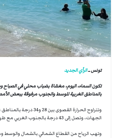
ي
ي
ة
ا
ا
ل
س
ف
ن
ف
ي
م
ض
تونس ــ
الرأي الجديد
ي
ق
تكون السماء، اليوم، مغشاة بضباب محلي في الصباح و
ه
ر
بالمناطق الغربية للوسط والجنوب مرفوقة ببعض الأمطا
م
ز
الجهات، وتصل إلى 43 درجة بالجنوب الغربي مع ظهور الشهيلي محليا.
وتهب الرياح من القطاع الشمالي بالشمال والوسط و