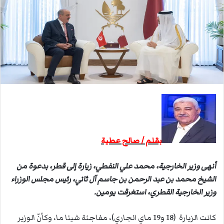
ي
د
ا
إ
ل
ك
ت
ر
و
ن
ي
بقلم / صالح عطية
ا
أنهى وزير الخارجية، محمد علي النفطي، زيارة إلى قطر، بدعوة من
الشيخ محمد بن عبد الرحمن بن جاسم آل ثاني، رئيس مجلس الوزراء
وزير الخارجية القطري، استغرقت يومين.
كانت الزيارة (18 و19 ماي الجاري)، مفاجئة شيئا ما، وكأنّ الوزير