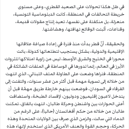
في ظل هكذا تحولات على الصعيد القطري، وعلى مستوى
خريطة التحالفات في المنطقة، كانت الدبلوماسية التونسية،
منعزلة، بل منكفئة على نفسها، تعيد إنتاج مقولات قديمة،
وقناعات، أثبتت الوقائع تهافتها، وهشاشتها.
والحقيقة، أنّ قطر بدأت منذ فترة في إعادة صياغة علاقاتها
الإقليمية والدولية، بشكل يستجيب لتطلعاتها كدولة، باتت
محورا في الخليج والشرق الأوسط، ليس من زاوية امتلاكها للثروات
الأبرز في العالم، إنما لدورها في الوساطة في الملفات الشائكة في
المنطقة، فتراها وضعت على الطاولة الملف اللبناني، الذي انتهت
من خلاله إلى تسوية مهمة قبل أكثر من عشر سنوات، والتفتت إلى
الفرقاء في السودان، فوضعت بينهم خارطة طريق مهمّة قبل أن
يتدخل لاعبون إقليميون ودوليون، لإفساد الطبخة، واستضافت
أعتى الحوارات بين واشنطن وحركة طالبان، انتهت باتفاق، تمكنت
طالبان من خلاله من حكم أفغانستان (حاليا)، على الرغم من
الدماء التي سالت، والزمن الذي صرف بين الولايات المتحدة وهذه
الحركة، وحجم القوة والعنف الأمريكي الذي استخدم لإنهاء هذه