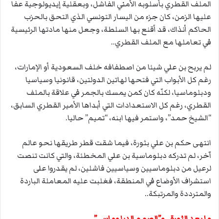
الملف القطري بأسلوبه الأمني الفاشل، وبعقلية إيديولوجية عفا
عليها الزمن، كان جزء من اليسار التونسي الذي التحق بالحزب
الحاكم أنذاك، قد أقنع بها السلطة، وجعل منها مادتها الرئيسية
في تعاملها مع الملف القطري..
لم يربح بن علي شيئا من اصطفافه خلف السعودية أو الإمارات،
رغم كل الأبواب التي فتحها لهاتين الدولتين، قانونيا وسياسيا
ودبلوماسيا، لكنّه كان كمن يمسك بالجمر في علاقة بالملف
القطري، رغم كل الاستعدادات التي أبداها الأمير القطري السابق،
“الشيخ حمد”، واستمر فيها ابنه، “تميم” حاليا.
انتهى حكم بن علي بثورة، فيما شقت قطر طريقها نحو عالم
آخر، لم تدركه دبلوماسية بن علي المخطئة، والتي كانت تنصت
لرعيل من دبلوماسيين وسياسيين فاشلين، لم يقدروا على
استشراف الأوضاع في المنطقة، فغلبت عليه المعاملة الباردة
والمترددة والمرتبكة..
ما بعد الثورة.. و”الصمم الدبلوماسي”