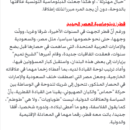
“حبال مهترئة”، أو هكذا جعلت الدبلوماسية التونسية علاقتها
بالدوحة، دون أن يجد المرء مبررا لذلك إطلاقا.
قطر: دبلوماسية العصر الجديد
ورغم أنّ قطر اتجهت في السنوات الأخيرة، شرقا وغربا، وولّت
وجهها، حتى نحو خصومها سياسيا، مثل مصر، والسعودية
والإمارات العربية المتحدة، التي ساهمت في حصارها قبل بضع
سنوات، فعقدت اتفاقيات جديدة، وقام أميرها “الشيخ تميم”
بزيارات إلى بعض هذه البلدان، واستقبل كبار المسؤولين فيها،
وأعاد ترتيب لوحة القيادة لديه، بما أعطاه زخما مهما في علاقاته
الخارجية، وجعل مصر التي اصطفت خلف السعودية والإمارات
في الحصار المذكور، تتحول إلى شريك للدوحة في الوساطة بين
حركة “حماس” والكيان الصهيوني، يقينا من القيادة القطرية، بأنّ
السياسة والعلاقات الدولية، ليست “طوباويات”، ولا هي “طوطم”،
كما يقول الفلاسفة، وهو ما أعطى لبلاده، ولدوره شخصيا، أفقا
جديدا، باتت معه قطر، رقما مهما في المعادلة الإقليمية
والدولية.