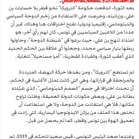
بعد الثورة، اندفعت حكومة “الترويكا” نحو قطر بلا حسابات بن
علي، وزبانيته، وحرصت على الاستفادة من زخم الدوحة السياسي
والدبلوماسي، إقليميا ودوليا، لفتح اختراقات هنا وهناك، غير أن
عددا من اللاعبين السياسيين في تونس، كان لهم رأي آخر، هو
امتداد لنهج بن علي، حيث برعوا في “شيطنة الدوحة”، وحاولوا
ربطها بتيار سياسي محدد، وجعلوا أي علاقة بين الحكم الجديد
الذي أعقب الثورة، والقيادة القطرية، “أمرا مستحيلا” للغاية..
لم تستطع “الترويكا”، ومن بعدها حركة النهضة، المترددة
والمرتجفة في قراراتها، وهي التي كانت تمثل الأغلبية في الحكم،
أن تحدث اختراقا في جسم “الصمم الدبلوماسي”، الذي شيّدته
بطانة بن علي، وبعض مكونات الدولة العميقة، وظلت تراوح
مكانها، فلا هي استفادت من الدوحة، ولا هي استطاعت أن
تخلص هذا الملف من براثن الايدولوجيا اليسارية، التي زادت في
تعميق الهوة بين تونس وقطر، كما لم يحصل من قبل..
وعندما صعد الرئيس التونسي، قيس سعيد للحكم في 2019، ثم