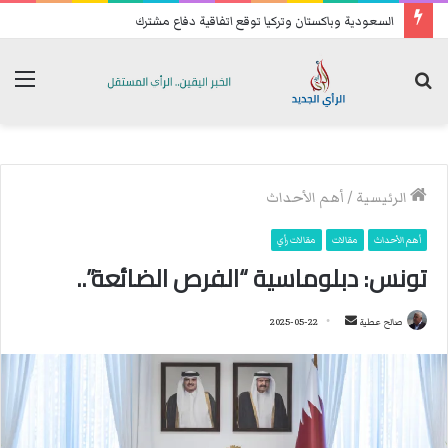
السعودية وباكستان وتركيا توقع اتفاقية دفاع مشترك
بحث
الق
عن
الرئيسية
/
أهم الأحداث
أهم الأحداث
مقالات
مقالات رأي
تونس: دبلوماسية “الفرص الضائعة”..
صالح عطية
أ
2025-05-22
ر
س
ل
ب
ر