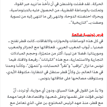
الحركة.. لقد فشلت واشنطن في أن تأخذ ما تريد عبر القوة،
وتمكنت بالوساطة القطرية، من الحصول عليه بالدبلوماسية،
وبحراك احتضنته الدوحة، وانتهى إلى ما انتهى إليه من تسوية
وصفت بــ “التاريخية”..
فرص تونسية ضائعة
في كل هذه الوساطات والحوارات والاتفاقات، كانت قطر تفتح ــ
ضمنيا ــ أبواب المغرب العربي.. فعلاقاتها مع الجزائر والمغرب
وموريتانيا، فضلا عن ليبيا، أكثر من متميّزة، وحجم المبادلات
التجارية والاستثمارية، مع هذه “الكيانات”، رفيعة ولافتة، فيما
تونس ما تزال “تراقب” و”تقرأ” الحسابات، و”تتمهّل”، وكأننا وحدنا
في هذا العالم، بل وكأنّ قطر ستظل في انتظارنا، مكتوفة الأيدي،
وستتوقف مصالحها على علاقاتها بتونس..
ولا بدّ من القول في هذا السياق، ودون أي مواربة، أو تردد، أنّ
تونس فوّتت على نفسها وعلى شعبها، واقتصادها، فرصا مهمة
مع قطر، منذ عهد الرئيس المخلوع، بن علي، الذي تعامل مع