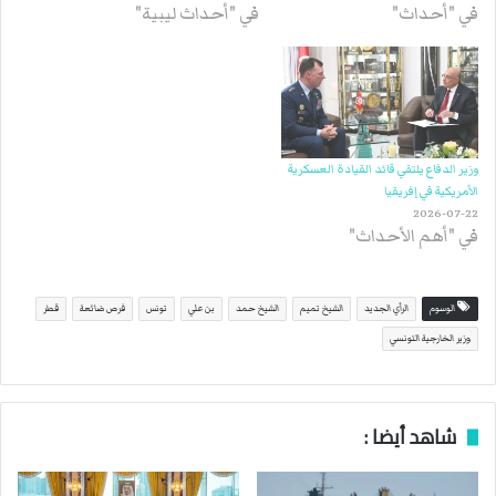
في "أحداث"
في "أحداث ليبية"
وزير الدفاع يلتقي قائد القيادة العسكرية
الأمريكية في إفريقيا
2026-07-22
في "أهم الأحداث"
الوسوم
الرأي الجديد
الشيخ تميم
الشيخ حمد
بن علي
تونس
فرص ضائعة
قطر
وزير الخارجية التونسي
شاهد أيضا :