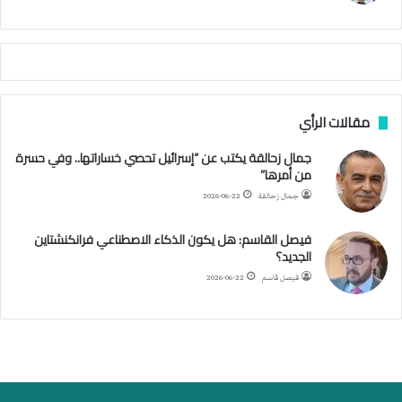
ا
م
ي
ة
ا
ل
س
مقالات الرأي
ف
ن
جمال زحالقة يكتب عن “إسرائيل تحصي خساراتها.. وفي حسرة
ف
من أمرها”
ي
م
جمال زحالقة
2026-06-22
ض
ي
فيصل القاسم: هل يكون الذكاء الاصطناعي فرانكنشتاين
ق
الجديد؟
ه
فيصل قاسم
2026-06-22
ر
م
ز