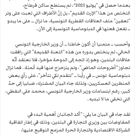
بعدما حصل في “يوليو 2021″، لم يستطع ساكن قرطاج،
التخلص من هذا “الإرث القديم”، بل إنّ الأطراف التي لعبت على وتر
“تعفين” ملف العلاقات القطرية التونسية، ما تزال ــ على ما يبدو
ــ تفعل فعلها في الدبلوماسية التونسية إلى الآن..
وأحسب ــ متمنيا أن أكون خاطئا ــ أن وزير الخارجية التونسي
الحالي، لم يتخلص بدوره من هذه “اللعنة القديمة” التي رافقت
علاقات البلدين، وهو إذ اتجه إلى الدوحة مؤخرا، فلا نعتقد أنّه
تجاوز “أطروحات الماضي”، ولم يتزحزح عنها قيد أنملة.. فما تزال
دبلوماسية تونس ــ في رأينا ــ “تتقدم لكي تتأخر”، على رأي بعض
المنظرين العسكريين، ولذلك جاء البيان المشترك، ضبابيا إلى حدّ
كبير، رغم ابتسامات وزير الخارجية التونسي، محمد علي النفطي،
التي تخفي ما لا تبديه..
لقد جاء في البيان ما يلي: “أكد الجانبان أهمية البدء في
المفاوضات بين وزيري التجارة في البلدين، وذلك في إطار اتفاقية
الشراكة الاقتصادية والتجارة الحرة المزمع التوقيع عليها،