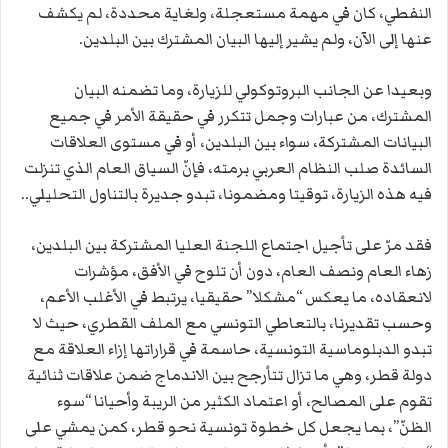
النفطي، كان في مهمة مستعجلة، ولغاية محددة، لم يكشف
عنها إلى الآن، ولم يشير إليها البيان المشترك بين البلدين.
وبعيدا عن الجانب البروتوكولي للزيارة، وما تضمنه البيان
المشترك، من عبارات وجمل تتكرر في حقيقة الأمر في جميع
البيانات المشتركة، سواء بين البلدين، أو في مستوى العلاقات
السائدة صلب النظام العربي برمته، فإنّ السياق العام الذي تنزلت
فيه هذه الزيارة، توقيتا ومضمونا، تبدو جديرة بالتناول التحليلي..
فقد مرّ على تأجيل اجتماع اللجنة العليا المشتركة بين البلدين،
زهاء العام ونصف العام، دون أن تلوح في الأفق، مؤشرات
لانعقاده، ما يعكس “مشكلا” حقيقيا، يرتبط في الأغلب الأعم،
وحسب تقديرنا، بالتعاطي التونسي مع الملف القطري، حيث لا
تبدو الدبلوماسية التونسية، حاسمة في قراراتها إزاء العلاقة مع
دولة قطر، وهي ما تزال تتأرجح بين الاندماج ضمن علاقات ثنائية
تقوم على المصالح، أو اعتماد الكثير من الريبة وأحيانا “سوء
الظنّ”، بما يجعل كل خطوة تونسية نحو قطر، كمن يمشي على