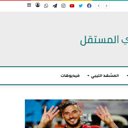
فيسبوك
تويتر
يوتيوب
انستقرام
تيلقرام
واتساب
تسجيل
إضافة
الدخول
عمود
جانبي
المشهد الليبي
فيديوهات
أ
ك
ث
ر
م