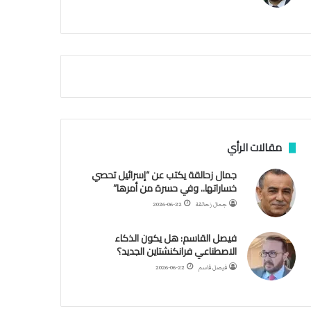
م
أ
ق
ص
ى
.
.
و
ش
ه
د
مقالات الرأي
ا
ء
جمال زحالقة يكتب عن “إسرائيل تحصي
ب
خساراتها.. وفي حسرة من أمرها”
ر
جمال زحالقة
2026-06-22
ص
ا
فيصل القاسم: هل يكون الذكاء
ص
الاصطناعي فرانكنشتاين الجديد؟
ا
ل
فيصل قاسم
2026-06-22
ا
ح