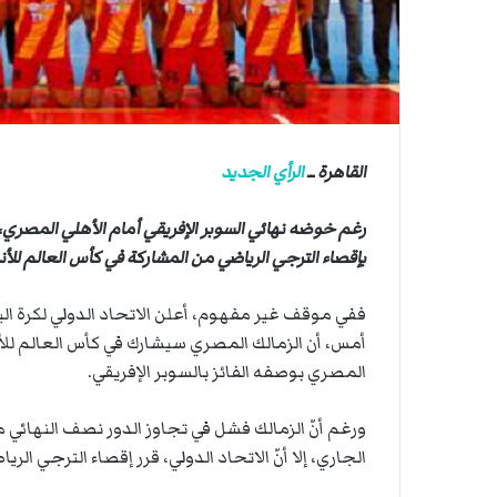
ي
ي
ة
ا
ا
ل
س
ف
ن
القاهرة ــ
الرأي الجديد
ف
ي
م
رغم خوضه نهائي السوبر الإفريقي أمام الأهلي المصري، ا
ض
بإقصاء الترجي الرياضي من المشاركة في كأس العالم للأن
ي
ق
ففي موقف غير مفهوم، أعلن الاتحاد الدولي لكرة اليد
ه
ر
أمس، أن الزمالك المصري سيشارك في كأس العالم للأ
م
المصري بوصفه الفائز بالسوبر الإفريقي.
ز
ورغم أنّ الزمالك فشل في تجاوز الدور نصف النهائي
الجاري، إلا أنّ الاتحاد الدولي، قرر إقصاء الترجي الر