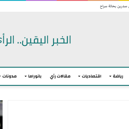
 سدرين بحالة سراح
رياضة
اقتصاديات
مقالات رأي
بانوراما
مدونات
ت
ا
و
ن
ا
ت
ز
ه
ن
ى