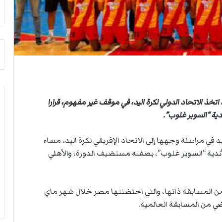
ث
ي
غ
ص
ي
ا
ا
ب
ب
ف
ر
ي
ئ
ا
ي
ل
س
أ
ا
ر
تخذ الاتحاد الدولي لكرة اليد، في موقف غير مفهوم، قرارا
ل
ب
دية “السوبر غلوب”.
أ
ط
ر
ة
 في مراسلة وجهها إلى الاتحاد الإفريقي لكرة اليد، مساء
ك
ا
ا
ل
ندية “السوبر غلوب”، بصفته مستضيف الدورة، والأهلي
ن
م
ف
ت
ي
ق
 من المسابقة ذاتها، والتي احتضنتها مصر خلال شهر ماي
ل
ا
ي
ط
ياضي من المسابقة العالمية.
ب
ع