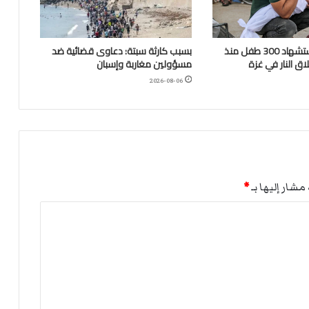
“اليونيسف”: استشهاد 300 طفل منذ
بسبب كارثة سبتة: دعاوى قضائية ضد
ق النار في غزة
مسؤولين مغاربة وإسبان
2026-08-06
مشار إليها بـ
*