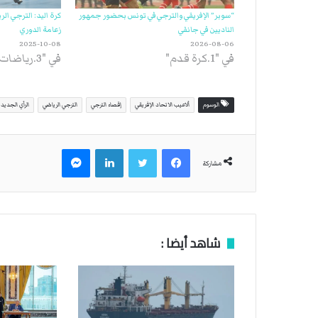
“سوبر” الإفريقي والترجي في تونس بحضور جمهور
كرة اليد: الترجي الر
الناديين في جانفي
زعامة الدوري
2025-10-08
2026-08-06
في "1.كرة قدم"
في "3.رياضات أخرى"
الوسوم
ألاعيب الاتحاد الإفريقي
إقصاء الترجي
الترجي الرياضي
الرأي الجديد
فيسبوك
تويتر
لينكدإن
ماسنجر
مشاركة
شاهد أيضا :