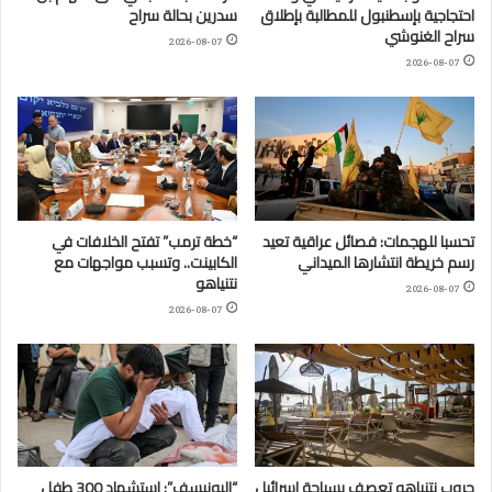
احتجاجية بإسطنبول للمطالبة بإطلاق
سدرين بحالة سراح
سراح الغنوشي
2026-08-07
2026-08-07
تحسبا للهجمات: فصائل عراقية تعيد
“خطة ترمب” تفتح الخلافات في
رسم خريطة انتشارها الميداني
الكابينت.. وتسبب مواجهات مع
نتنياهو
2026-08-07
2026-08-07
حروب نتنياهو تعصف بسياحة إسرائيل
“اليونيسف”: استشهاد 300 طفل