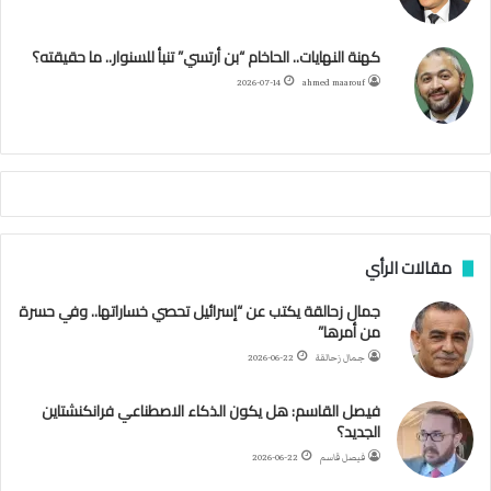
ج
ز
ك
ب
ر
ا
ب
كهنة النهايات.. الحاخام “بن أرتسي” تنبأ للسنوار.. ما حقيقته؟
ا
ئ
ا
م
2026-07-14
ahmed maarouf
ر
ي
م
ي
ص
ا
ب
ف
مقالات الرأي
ي
ا
جمال زحالقة يكتب عن “إسرائيل تحصي خساراتها.. وفي حسرة
ل
من أمرها”
أ
ر
جمال زحالقة
2026-06-22
ب
ط
فيصل القاسم: هل يكون الذكاء الاصطناعي فرانكنشتاين
ة
الجديد؟
ا
فيصل قاسم
2026-06-22
ل