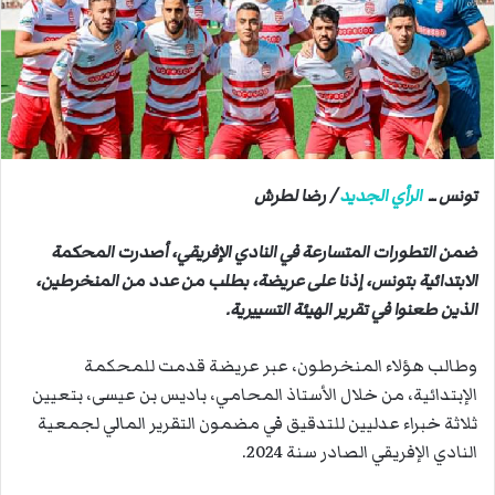
ب
ر
ي
د
ا
إ
ل
ك
تونس ــ
الرأي الجديد
/ رضا لطرش
ت
ر
ضمن التطورات المتسارعة في النادي الإفريقي، أصدرت المحكمة
و
الابتدائية بتونس، إذنا على عريضة، بطلب من عدد من المنخرطين،
ن
الذين طعنوا في تقرير الهيئة التسييرية.
ي
ا
وطالب هؤلاء المنخرطون، عبر عريضة قدمت للمحكمة
الإبتدائية، من خلال الأستاذ المحامي، باديس بن عيسى، بتعيين
ثلاثة خبراء عدليين للتدقيق في مضمون التقرير المالي لجمعية
النادي الإفريقي الصادر سنة 2024.