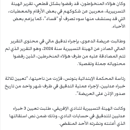
وكان هؤلاء المنخؤطون، قد رفضوا بشكل قطعي، تقرير الهيئة
التسرييرية، معربين عن شكوكهم في بعض الأرقام والمعطيات،
التي قد يستشف منها سوء تصرف أو “فساد”، كما يزعم بعض
الأحباء.
وطالبت عريضة الدعوى، بإجراء تدقيق مالي في محتوى التقرير
المالي الصادر عن الهيئة التسييرية سنة 2024، وهو التقرير الذي لم
تتم المصادقة عليه من طرف هؤلاء المنخرطين، الذين رفضوا
محتوياته جملة وتفصيلا.
رئاسة المحكمة الإبتدائية بتونس، قرّرت من ناحيتها، “تعيين ثلاثة
خبراء عدليين، لإجراء عملية التدقيق في ظرف شهر واحد من تاريخ
صدور الإذن على العريضة”.
وكانت الهيئة التسييرية للنادي الإفريقي، طلبت تعيين 3 خبراء
عدليين للتدقيق في حسابات النادي، وذلك ضمن نص استقالتها
الذي أعلنته ونشرته الأحد المنقضي.