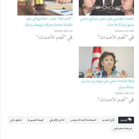
القضاء التونسي يقرّر سجن مرشّح رئاسي
“الابتدائية” تصدر أحكامها في حق
سابق لمدّة 18 عاما
الكتابة العامة لحركة النهضة بباجة..
2026-06-17
2026-07-09
في "أهم الأحداث"
في "أهم الأحداث"
فرقة الأبحاث تبقي على سهام بن سدرين
بحالة سراح
2026-08-07
في "أهم الأحداث"
الوسوم
الرأي الجديد
المحكمة الإبتدائة بتونس
النادي الإفريقي
الهيئة التسييرية
تدقيق مالي
عريضة منخرطين