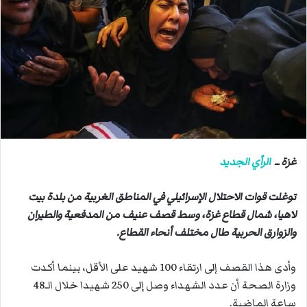
ب
ر
ي
د
ا
إ
ل
ك
ت
ر
غزة ــ
الرأي الجديد
و
ن
توغلت قوات الاحتلال الإسرائيلي في المناطق الغربية من بلدة بيت
ي
لاهيا، شمال قطاع غزة، وسط قصف عنيف من المدفعية والطيران
ا
والزوارق الحربية طال مختلف أنحاء القطاع.
وأدى هذا القصف إلى ارتقاء 100 شهيد على الأقل، بينما أكدت
وزارة الصحة أن عدد الشهداء وصل إلى 250 شهيدا خلال الـ48
ساعة الماضية.