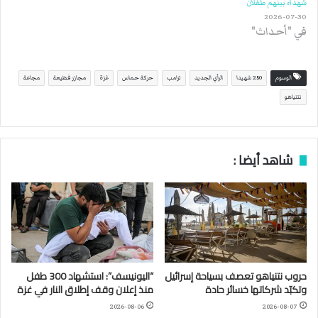
شهداء بينهم طفلان
2026-07-30
في "أحداث"
الوسوم
250 شهيدا
الرأي الجديد
ترامب
حركة حماس
غزة
مجازر فظيعة
مجاعة
نتنياهو
شاهد أيضا :
حروب نتنياهو تعصف بسياحة إسرائيل
“اليونيسف”: استشهاد 300 طفل
وتكبّد شركاتها خسائر حادة
منذ إعلان وقف إطلاق النار في غزة
2026-08-06
2026-08-07