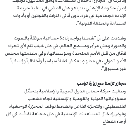
وذكرت أن “مجازر الاحتلال المتصاعدة بحق المدنيين، تُجسِّد
إصرار حكومة الإرهابي نتنياهو على المضي في تنفيذ جريمة
الإبادة الجماعية في غزة، دون أدنى اكتراث بالقوانين أو بأدوات
المساءلة والعدالة الدولية”.
وشددت على أن “شعبنا يواجه إبادة جماعية موثقةً بالصوت
والصورة وعلى مرأى ومسمع العالم، في ظل غياب تام لأي تحرك
فعّال من قبل الأمم المتحدة ومؤسساتها، وفي مقدمتها مجلس
الأمن الدولي، في مشهدٍ يعكسُ فشلاً سياسياً وأخلاقياً وإنسانياً
غير مسبوق”.
مجازر تزامنا مع زيارة ترامب
وطالبت حركة حماس الدول العربية والإسلامية بتحمُّل
مسؤولياتها الدينية والقومية والإنسانية تجاه الشعب
الفلسطيني، والتحرّك الفاعل والضغط لوقف المجزرة الوحشية،
وفرض إدخال المساعدات الإنسانية في ظل مجاعة تفشّت في كل
أرجاء القطاع.