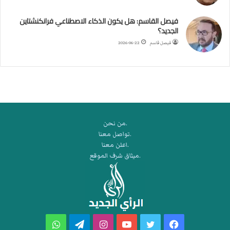
ب
ط
فيصل القاسم: هل يكون الذكاء الاصطناعي فرانكنشتاين
ة
الجديد؟
ا
فيصل قاسم
2026-06-22
ل
م
ت
ق
ا
ط
ع
.من نحن
ة
.تواصل معنا
ل
.اعلن معنا
ر
.ميثاق شرف الموقع
ك
ب
ت
ه
فيسبوك
تويتر
يوتيوب
انستقرام
تيلقرام
واتساب