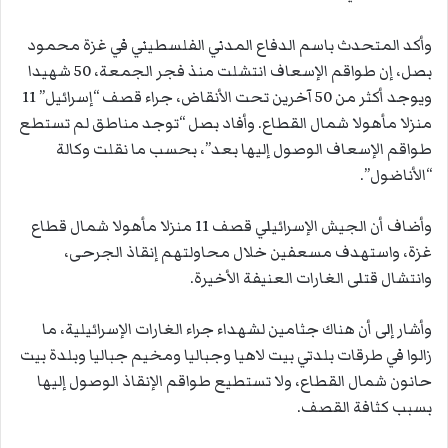
وأكد المتحدث باسم الدفاع المدني الفلسطيني في غزة محمود
بصل، إن طواقم الإسعاف انتشلت منذ فجر الجمعة، 50 شهيدا
ويوجد أكثر من 50 آخرين تحت الأنقاض، جراء قصف “إسرائيل” 11
منزلا مأهولا شمال القطاع. وأفاد بصل “توجد مناطق لم تستطع
طواقم الإسعاف الوصول إليها بعد”، بحسب ما نقلت وكالة
“الأناضول”.
وأضاف أن الجيش الإسرائيلي قصف 11 منزلا مأهولا شمال قطاع
غزة، واستهدف مسعفين خلال محاولتهم إنقاذ الجرحى،
وانتشال قتلى الغارات العنيفة الأخيرة.
وأشار إلى أن هناك جثامين لشهداء جراء الغارات الإسرائيلية، ما
زالوا في طرقات بلدتي بيت لاهيا وجباليا ومخيم جباليا وبلدة بيت
حانون شمال القطاع، ولا تستطيع طواقم الإنقاذ الوصول إليها
بسبب كثافة القصف.