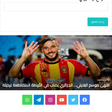
ا
ن
ت
ه
ى
م
و
س
م
2025-11-10
انتهى موسم البلايلي… الجزائري يصاب في الأربطة المتقاطعة لركبته
ا
ل
ب
ف
ت
ي
ا
ت
و
ل
ا
ي
و
و
ن
ي
ا
ي