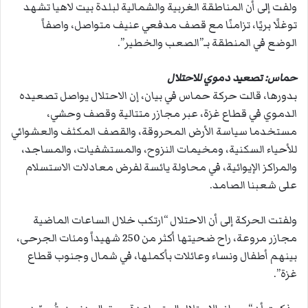
ولفت إلى أن المناطقة الغربية والشمالية لبلدة بيت لاهيا تشهد
توغلًا بريًا، تزامنًا مع قصف مدفعي عنيف متواصل، واصفاً
الوضع في المنطقة بـ”الصعب والخطير”.
حماس: تصعيد دموي للاحتلال
بدورها، قالت حركة حماس في بيان، إن الاحتلال يواصل تصعيده
الدموي في قطاع غزة، عبر مجازر متتالية وقصف وحشي،
مستخدما سياسة الأرض المحروقة، والقصف المكثف والعشوائي
للأحياء السكنية، ومخيمات النزوح، والمستشفيات، والمساجد،
والمراكز الإيوائية، في محاولة يائسة لفرض معادلات الاستسلام
على شعبنا الصامد.
ولفتت الحركة إلى أن الاحتلال “ارتكب خلال الساعات الماضية
مجازر مروعة، راح ضحيتها أكثر من 250 شهيداً ومئات الجرحى،
بينهم أطفال ونساء وعائلات بأكملها، في شمال وجنوب قطاع
غزة”.