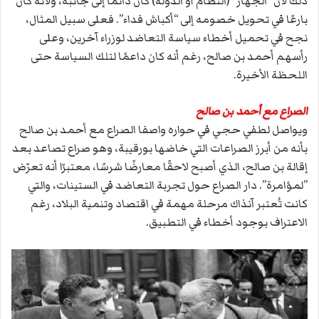
ذلك لأن “الجهاز” (النظام أو الدولة) كان دائمًا إلى جانبه، ولأنه كان
بارعًا في تحويل خصومه إلى “أكباش فداء”. فعلى سبيل المثال،
نجح في تحميل أخطاء سياسة التعاضد لوزراء آخرين، وعلى
رأسهم أحمد بن صالح، رغم أنه كان داعمًا لتلك السياسة حتى
اللحظة الأخيرة.
الصراع مع أحمد بن صالح
ويواصل لطفي حجي في حواره واصفا الصراع مع أحمد بن صالح
بأنه من أبرز الصراعات التي خاضها بورقيبة، وهو صراع تصاعد بعد
إقالة بن صالح، الذي أصبح لاحقًا معارضًا شرسًا، معتبرًا أنه تعرّض
”لمؤامرة”. دار الصراع حول تجربة التعاضد في الستينات، والتي
كانت تُعتبر آنذاك مرحلة مهمة في اقتصاد وتنمية البلاد، رغم
الاعتراف بوجود أخطاء في التطبيق.