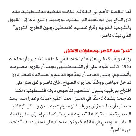
أما النقطة الأهم في الخلاف، فكانت القضية الفلسطينية. فقد
كان النزاع بين الواقعية التي يمثلها بورقيبة، والذي دعا إلى القبول
بالشرعية الدولية وقرار تقسيم فلسطين، وبين الطرح “الثوري”
الذي تبنّاه ناصر.
“غدر” عبد الناصر..ومحاولات الاغتيال
رؤية بورقيبة، التي عبّر عنها خاصة في خطابه الشهير بأريحا عام
1965، كانت تقوم على أن الفلسطينيين يجب أن يقرروا مصيرهم
بأنفسهم، وعلى العرب أن يقدّموا الدعم والمساندة فقط، دون
تدخل مباشر. ووفقًا لما رواه الصياح، فإن ناصر وافق سرًا على
اقتراح بورقيبة بقبول التقسيم لتأسيس دولة فلسطينية، لكنه
هاجمه بشدة لاحقًا في العلن، مما اعتُبر خيانة وغدرا منه. بعد
خطاب أريحا، تعرّض بورقيبة لهجوم عنيف من وسائل الإعلام
المصرية، خاصة إذاعة “صوت العرب”، كما تم إحراق مقر إقامة
السفير التونسي في القاهرة، وفق ما جاء على لسان ضيف “واحد
من الناس”.