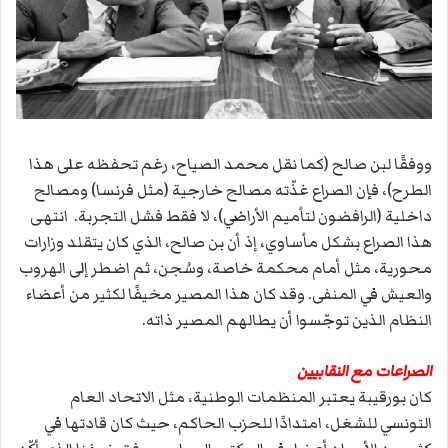
ووفقًا لبن صالح (كما نقل محمد الصياح، رغم تحفظه على هذا
الطرح)، فإن الصراع غذّته مصالح خارجية (مثل فرنسا) ومصالح
داخلية (الرافضون لتأميم الأراضي)، لا فقط فشل التجربة. انتهى
هذا الصراع بشكل مأساوي، إذ أن بن صالح، الذي كان يتقلد وزارات
محورية، مثل أمام محكمة خاصة، وسُجن، ثم اضطر إلى الهروب
والعيش في المنفى. وقد كان هذا المصير مخيفًا لكثير من أعضاء
النظام الذين توجّسوا أن يطالهم المصير ذاته.
الصراعات مع النقابيين
كان بورقيبة يعتبر المنظمات الوطنية، مثل الاتحاد العام
التونسي للشغل، امتدادًا للحزب الحاكم، حيث كان قادتها في