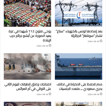
بعد إمدادها تونس بالكهرباء: “ستاغ”
روحي فتوح: 112 شهيدا في غزة
تشكر “سونلغاز” الجزائريّة
يعيد الصورة عن أبشع جرائم حرب
الإبادة
2026-08-04
2026-08-04
مصر تتحفظ على الانخراط في تحالف
احتجاجات وغلق للطرقات لليوم الثاني
بحري سعودي ــ متعدد الجنسيات
على التوالي في أم العرائس
2026-08-04
2026-08-04