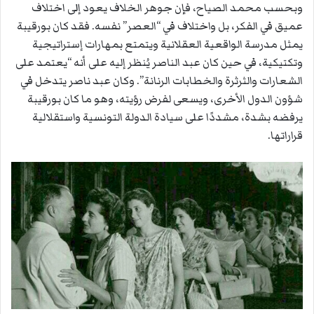
وبحسب محمد الصياح، فإن جوهر الخلاف يعود إلى اختلاف
عميق في الفكر، بل واختلاف في “العصر” نفسه. فقد كان بورقيبة
يمثل مدرسة الواقعية العقلانية ويتمتع بمهارات إستراتيجية
وتكتيكية، في حين كان عبد الناصر يُنظر إليه على أنه “يعتمد على
الشعارات والثرثرة والخطابات الرنانة”. وكان عبد ناصر يتدخل في
شؤون الدول الأخرى، ويسعى لفرض رؤيته، وهو ما كان بورقيبة
يرفضه بشدة، مشددًا على سيادة الدولة التونسية واستقلالية
قراراتها.