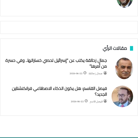
م
ا
م
ي
ة
ا
ل
س
مقالات الرأي
ف
ن
جمال زحالقة يكتب عن “إسرائيل تحصي خساراتها.. وفي حسرة
ف
من أمرها”
ي
م
جمال زحالقة
2026-06-22
ض
ي
فيصل القاسم: هل يكون الذكاء الاصطناعي فرانكنشتاين
ق
الجديد؟
ه
فيصل قاسم
2026-06-22
ر
م
ز