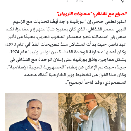
الصراع مع القذافي: ”محاولات الترويض”
اعتبر لطفي حجي إن ” بورقيبة واجه أيضًا تحديات مع الزعيم
الليبي معمر القذافي، الذي كان يعتبره شابًا متهورًا ومغامرًا، لكنه
سعى إلى استمالته نحو معسكر المغرب العربي، بعيدًا عن تأثير
عبد ناصر. حيث بدأت المشاكل منذ تصريحات القذافي عام 1970،
وكان أهمها محاولة الوحدة الفاشلة بين تونس وليبيا عام 1974.
بشكل مفاجئ، وافق بورقيبة على إعلان الوحدة مع القذافي في
جربة، حيث تم الإعلان عن إنشاء “الجمهورية العربية الإسلامية”.
وكان هذا القرار من تخطيط وزير الخارجية آنذاك محمد
المصمودي، وقد فاجأ الجميع”..