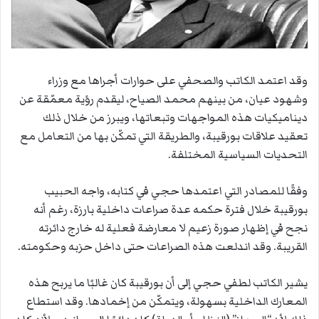
وقد اعتمد الكاتب والصحفي على حوارات أجراها مع وزراء
وشهود عيان، من بينهم محمد الصياح، ليقدم رؤية معمّقة عن
ديناميكيات هذه المواجهات وتبعاتها، ويبرز من خلال ذلك
تعقيد علاقات بورقيبة، والطريقة التي تمكّن بها من التعامل مع
التحديات السياسية المختلفة.
وفقًا للمصادر التي اعتمدها حجي في كتابه، واجه الحبيب
بورقيبة خلال فترة حكمه عدة صراعات داخلية بارزة، رغم أنه
نجح في إظهار صورة زعيم لا معارضة فعلية له خارج دائرته
القريبة. وقد اندلعت هذه الصراعات حتى داخل حزبه وحكومته.
يشير الكاتب لطفي حجي إلى أن بورقيبة كان غالبًا ما يربح هذه
المعارك الداخلية بسهولة، ويتمكّن من إخمادها. وقد استطاع