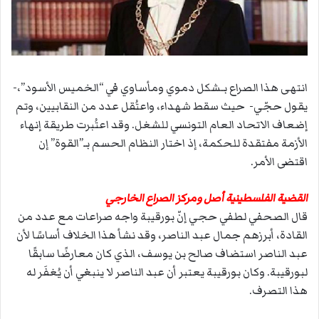
انتهى هذا الصراع بـشكل دموي ومأساوي في “الخميس الأسود”،-
يقول حجّي- حيث سقط شهداء، واعتُقل عدد من النقابيين، وتم
إضعاف الاتحاد العام التونسي للشغل. وقد اعتُبرت طريقة إنهاء
الأزمة مفتقدة للحكمة، إذ اختار النظام الحسم بـ”القوة” إن
اقتضى الأمر.
القضية الفلسطينية أصل ومركز الصراع الخارجي
قال الصحفي لطفي حجي إنّ بورقيبة واجه صراعات مع عدد من
القادة، أبرزهم جمال عبد الناصر، وقد نشأ هذا الخلاف أساسًا لأن
عبد الناصر استضاف صالح بن يوسف، الذي كان معارضًا سابقًا
لبورقيبة. وكان بورقيبة يعتبر أن عبد الناصر لا ينبغي أن يُغفَر له
هذا التصرف.