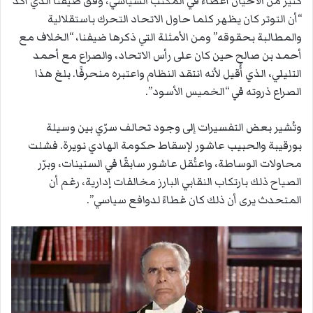
كثير من الأحيان أعضاء في المكتب السياسي، وفق ضيفنا الذي أكّد
“أن التوتر كان يظهر كلما حاول الاتحاد التحرك باستقلالية
والمطالبة بحقوقه” ومن الأمثلة التي ذكرها ضيفنا، “الخلاف مع
أحمد بن صالح حين كان على رأس الاتحاد، والصراع مع أحمد
التليلي، الذي أُقيل لأنه انتقد النظام واعتبره منحرفًا. بلغ هذا
الصراع ذروته في “الخميس الأسود”.
وتُشير بعض التفسيرات إلى وجود تحالف سرّي بين وسيلة
بورقيبة والحبيب عاشور لإسقاط حكومة الهادي نويرة. فشلت
محاولات الوساطة، واعتُقل عاشور سابقًا في الستينات، وبرّر
الصياح ذلك بارتكاب النقابي البارز مخالفات إدارية، رغم أن
المتحدث يرى أن ذلك كان غطاءً لدوافع سياسي”.