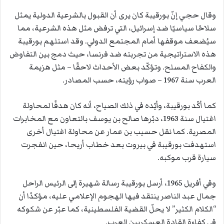
وقال حجي إنّ بورقيبة كان يرى أن القبول بالشرعية الدولية يمثل
سلاحًا سياسيًا ضد إسرائيل، التي ترفض مثل هذه الشرعية، مما
سيُضعف موقفها أمام المجتمع الدولي. وقد استلهم بورقيبة
هذه الاستراتيجية من تجربته ضد فرنسا، حيث دمج بين التفاوض
والكفاح المسلح. وتؤكّد بعض الأحداث لاحقًا – مثل هزيمة
العرب سنة 1967 – صواب رؤيته، حسب المصادر.
كما أكّد بورقيبة، وأيّده في ذلك الصياح، أنه كان هدفًا لمحاولة
اغتيال سنة 1963، دبّرها صالح بن يوسف بالتعاون مع المخابرات
المصرية. كما نقل حسيب بن عمار عن محاولة اغتيال أخرى
استهدفت بورقيبة في بيروت بعد خطاب أريحا، حين انفجرت
سيارة قرب موكبه.
وفي أفريل 1965، أرسل بورقيبة رسالة شهيرة إلى الرئيس الراحل
جمال عبد الناصر ينتقد فيها الهجوم الإعلامي عليه، مؤكدًا أن
“الكلام الكثير” لا يحلّ القضية الفلسطينية، كما عبّر عن شكوكه
في كفاءة القادة العسكريين العرب.