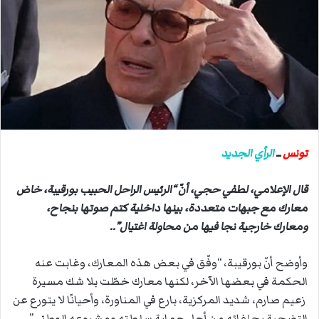
ب
ر
ي
د
ا
إ
ل
ك
ت
تونس
ــ
الرأي الجديد
ر
و
قال الإعلامي، لطفي حجي، أنّ “الرئيس الراحل الحبيب بورقيبة، خاض
ن
معارك مع جبهات متعددة، بينها داخلية كتم صوتها بنجاح،
ي
ومعارك خارجية نجا فيها من محاولة اغتيال”..
ا
وأوضح أنّ بورقيبة، “وفّق في بعض هذه المعارك، وغابت عنه
الحكمة في بعضها الآخر، لكنها معارك خطّت بلا شك مسيرة
زعيم صارم، شديد المركزية، بارع في المناورة، وأحيانًا لا يتورع عن
التضحية بحلفائه من أجل حماية سلطته ومشروعه الوطني”