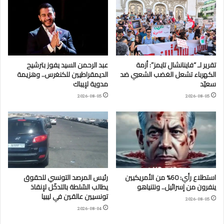
تقرير لـ “فاينانشال تايمز”: أزمة
عبد الرحمن السيد يفوز بترشيح
الكهرباء تشعل الغضب الشعبي ضد
الديمقراطيين للكنغرس.. وهزيمة
سعيّد
مدوية لإيباك
2026-08-05
2026-08-05
استطلاع رأي: 60% من الأمريكيين
رئيس المرصد التونسي للحقوق
ينفرون من إسرائيل.. ونتنياهو
يطالب السّلطة بالتدخّل لإنقاذ
تونسيين عالقين في ليبيا
2026-08-05
2026-08-04