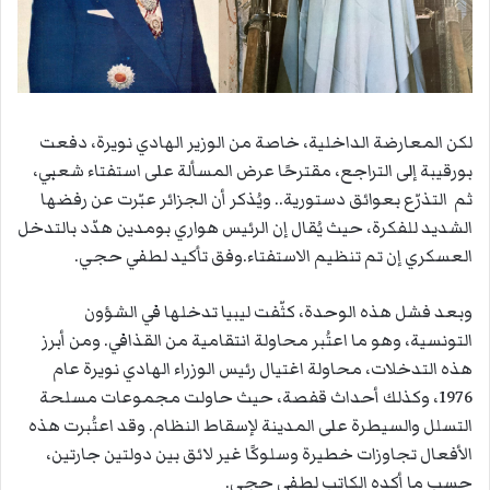
لكن المعارضة الداخلية، خاصة من الوزير الهادي نويرة، دفعت
بورقيبة إلى التراجع، مقترحًا عرض المسألة على استفتاء شعبي،
ثم التذرّع بعوائق دستورية.. ويُذكر أن الجزائر عبّرت عن رفضها
الشديد للفكرة، حيث يُقال إن الرئيس هواري بومدين هدّد بالتدخل
العسكري إن تم تنظيم الاستفتاء.وفق تأكيد لطفي حجي.
وبعد فشل هذه الوحدة، كثّفت ليبيا تدخلها في الشؤون
التونسية، وهو ما اعتُبر محاولة انتقامية من القذافي. ومن أبرز
هذه التدخلات، محاولة اغتيال رئيس الوزراء الهادي نويرة عام
1976، وكذلك أحداث قفصة، حيث حاولت مجموعات مسلحة
التسلل والسيطرة على المدينة لإسقاط النظام. وقد اعتُبرت هذه
الأفعال تجاوزات خطيرة وسلوكًا غير لائق بين دولتين جارتين،
حسب ما أكده الكاتب لطفي حجي.