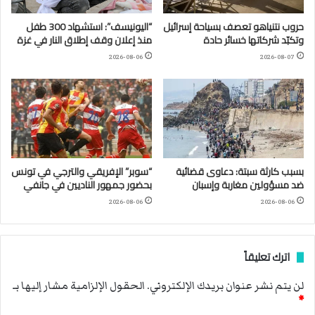
حروب نتنياهو تعصف بسياحة إسرائيل
“اليونيسف”: استشهاد 300 طفل
وتكبّد شركاتها خسائر حادة
منذ إعلان وقف إطلاق النار في غزة
2026-08-06
2026-08-07
بسبب كارثة سبتة: دعاوى قضائية
“سوبر” الإفريقي والترجي في تونس
ضد مسؤولين مغاربة وإسبان
بحضور جمهور الناديين في جانفي
2026-08-06
2026-08-06
اترك تعليقاً
لن يتم نشر عنوان بريدك الإلكتروني.
الحقول الإلزامية مشار إليها بـ
*