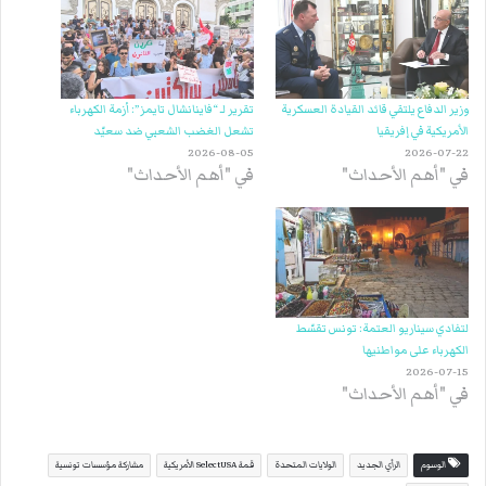
وزير الدفاع يلتقي قائد القيادة العسكرية
تقرير لـ “فاينانشال تايمز”: أزمة الكهرباء
الأمريكية في إفريقيا
تشعل الغضب الشعبي ضد سعيّد
2026-08-05
2026-07-22
في "أهم الأحداث"
في "أهم الأحداث"
لتفادي سيناريو العتمة: تونس تقسّط
الكهرباء على مواطنيها
2026-07-15
في "أهم الأحداث"
الوسوم
الرأي الجديد
الولايات المتحدة
قمة SelectUSA الأمريكية
مشاركة مؤسسات تونسية