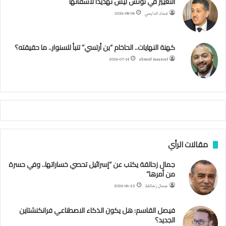
التغيير في تونس ليس تهديدا لأشقائها
ف
عماد الدايمي
2026-08-04
ا
و
ر
و
ق
ر
ا
ئ
ه
ك
ب
ر
ا
ب
كهنة النهايات.. الحاخام “بن أرتسي” تنبأ للسنوار.. ما حقيقته؟
ا
ح
ا
م
2026-07-14
ahmed maarouf
م
ا
م
ي
ة
ا
ل
س
مقالات الرأي
ف
ن
جمال زحالقة يكتب عن “إسرائيل تحصي خساراتها.. وفي حسرة
ف
من أمرها”
ي
م
جمال زحالقة
2026-06-22
ض
ي
فيصل القاسم: هل يكون الذكاء الاصطناعي فرانكنشتاين
ق
الجديد؟