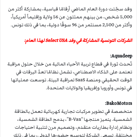
وقد سجّلت دورة العام الماضي أرقامًا قياسية، بمشاركة أكثر من
5,000 شخص، من بينهم ممثلون عن 56 ولاية وإقليماً أمريكياً،
وأكثر من 2,500 مستثمر من 96 سوقًا دولية، بما في ذلك تونس.
الشركات التونسية المشاركة في وفد
Select USA
لهذا العام
:
:
Aquadeep
تُحدث ثورة في قطاع تربية الأحياء المائية من خلال حلول مراقبة
تعتمد على الذكاء الاصطناعي، تشمل نظامًا لعدّ اليرقات في
الوقت الحقيقي ومنصة SaaS لمراقبة البيئة. توسعت عملياتها
في تونس وأوروبا وإفريقيا والولايات المتحدة.
BakoMotors:
متخصصة في تطوير مركبات تجارية كهربائية تعمل بالطاقة
الشمسية. يتميز منتجها “B-Van”، بدمج الطاقة الشمسية،
ونظام إدارة بطاريات متقدم، وتصميم مرن لتلبية احتياجات
مختلفة. تسعى الشركة لتوسيع حضورها الدولي، بما في ذلك