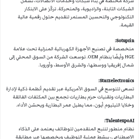
شركة مختصة في بناء شبكات وخدمات الاتصالات، تشمل
الشبكات الثابتة، والراديوية، والمتحركة. تركّز على الابتكار
التكنولوجي والتحسين المستمر لتقديم حلول رقمية عالية
القيمة.
:
Sotuprin
متخصصة في تصنيع الأجهزة الكهربائية المنزلية تحت علامة
HGE وأيضًا بنظام OEM. توسعت الشركة من السوق المحلي إلى
شمال إفريقيا ووسطها، والشرق الأوسط، وأوروبا.
:
Starzelectronics
تسعى للتوسع في السوق الأمريكية عبر تقديم أنظمة ذكية لإدارة
البطاريات وتقنيات حزم بطاريات تجمع بين المكثفات الفائقة
وخلايا الليثيوم أيون، مما يطيل عمر البطارية ويحسّن الأداء.
:
TalentexpoAI
نظام متطور لتتبع المتقدمين للوظائف يعتمد على الذكاء
الاصطناعي، يبسّط عملية التوظيف ويخصصها عبر مطابقة