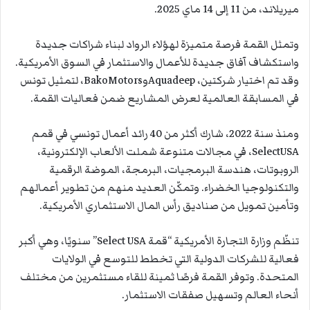
ميريلاند، من 11 إلى 14 ماي 2025.
وتمثل القمة فرصة متميزة لهؤلاء الرواد لبناء شراكات جديدة
واستكشاف آفاق جديدة للأعمال والاستثمار في السوق الأمريكية.
وقد تم اختيار شركتين، AquadeepوBakoMotors، لتمثيل تونس
في المسابقة العالمية لعرض المشاريع ضمن فعاليات القمة.
ومنذ سنة 2022، شارك أكثر من 40 رائد أعمال تونسي في قمم
SelectUSA، في مجالات متنوعة شملت الألعاب الإلكترونية،
الروبوتات، هندسة البرمجيات، البرمجة، الموضة الرقمية
والتكنولوجيا الخضراء. وتمكّن العديد منهم من تطوير أعمالهم
وتأمين تمويل من صناديق رأس المال الاستثماري الأمريكية.
تنظّم وزارة التجارة الأمريكية “قمة Select USA” سنويًا، وهي أكبر
فعالية للشركات الدولية التي تخطط للتوسع في الولايات
المتحدة. وتوفر القمة فرصًا ثمينة للقاء مستثمرين من مختلف
أنحاء العالم وتسهيل صفقات الاستثمار.