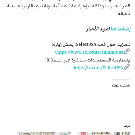
المرشحين بالوظائف، إجراء مقابلات آلية، وتقديم تقارير تحليلية
دقيقة.
إضغط هنا
لمزيد الأخبار
للمزيد حول قمة SelectUSA، يمكن زيارة:
https://www.selectusasummit.us/
ولمتابعة المستجدات مباشرة عبر منصة X:
https://x.com/SelectUSA
معجب بهذه:
مرتبط