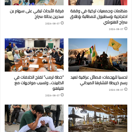
منظمات وجمعيات تركية في وقفة
فرقة الأبحاث تبقي على سهام بن
احتجاجية بإسطنبول للمطالبة بإطلاق
سدرين بحالة سراح
سراح الغنوشي
2026-08-07
2026-08-07
تحسبا للهجمات: فصائل عراقية تعيد
“خطة ترمب” تفتح الخلافات في
رسم خريطة انتشارها الميداني
الكابينت.. وتسبب مواجهات مع
نتنياهو
2026-08-07
2026-08-07