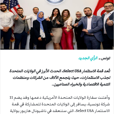
ب
ر
ي
د
ا
إ
ل
ك
ت
ر
تونس ــ
الرأي الجديد
و
ن
تُعد قمة الاستثمار Select USA، الحدث الأبرز في الولايات المتحدة
ي
لجذب الاستثمارات، حيث يتجمع الآلاف من الشركات ومنظمات
ا
التنمية الاقتصادية والخبراء الصناعيين..
وأعلنت سفارة الولايات المتحدة الأمريكية دعمها وفد يضم 11
شركة تونسية، يسافر إلى الولايات المتحدة للمشاركة في قمة
الاستثمار Select USA، التي ستنعقد في ناشيونال هاربور بولاية