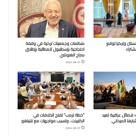
تان وتركيا توقع
منظمات وجمعيات تركية في وقفة
مشترك
احتجاجية بإسطنبول للمطالبة بإطلاق
سراح الغنوشي
2026-08-07
 فصائل عراقية تعيد
“خطة ترمب” تفتح الخلافات في
ارها الميداني
الكابينت.. وتسبب مواجهات مع نتنياهو
2026-08-07