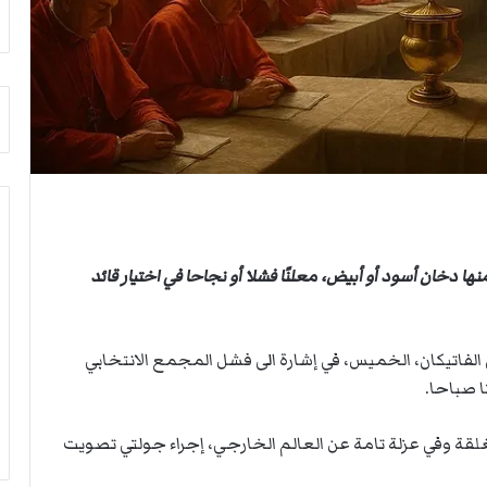
أ
م
ق
أ
ص
ج
ى
ن
.
ب
.
ي
و
ل
ش
د
ه
ر
د
ب
ا
ي
ء
ك
ها دخان أسود أو أبيض، معلنًا فشلا أو نجاحا في اختيار قائد
ب
ر
ر
ة
ص
ا
ا
ل
فاتيكان، الخميس، في إشارة الى فشل المجمع الانتخابي
ص
ي
ا صباحا.
ا
د
ل
ن خلف أبواب مغلقة وفي عزلة تامة عن العالم الخارجي، إجراء جولتي تصويت
ا
ح