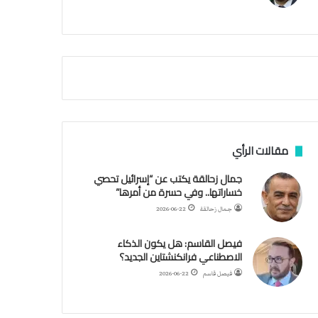
م
ي
ة
ا
ل
س
ف
ن
ف
ي
م
مقالات الرأي
ض
ي
جمال زحالقة يكتب عن “إسرائيل تحصي
ق
خساراتها.. وفي حسرة من أمرها”
ه
جمال زحالقة
2026-06-22
ر
م
فيصل القاسم: هل يكون الذكاء
ز
الاصطناعي فرانكنشتاين الجديد؟
فيصل قاسم
2026-06-22