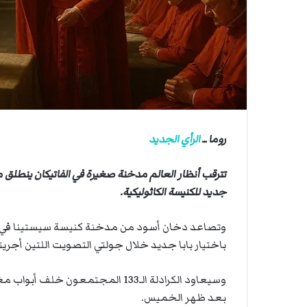
ي
ي
ص
ا
ا
ب
ف
ي
ا
ل
أ
ر
روما ــ
الرأي الجديد
ب
ط
تترقب أنظار العالم مدخنة صغيرة في الفاتيكان ينطلق من
ة
جديد للكنيسة الكاثوليكية.
ا
ل
م
وتصاعد دخان أسود من مدخنة كنيسة سيستينا في ال
ت
باختيار بابا جديد خلال جولتي التصويت اللتين أجريت
ق
ا
وسيعاود الكرادلة الـ133 المجتمعو
ط
ع
بعد ظهر الخميس.