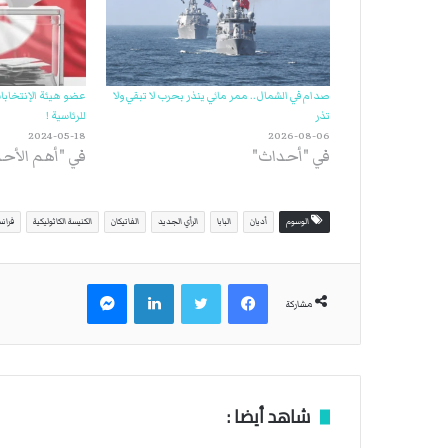
صدام في الشمال.. ممر مائي ينذر بحرب لا تبقي ولا
عضو هيئة الإنتخابا
تذر
للرئاسية !
2024-05-18
2026-08-06
في "أحداث"
في "أهم الأح
الوسوم
أديان
البابا
الرأي الجديد
الفاتيكان
الكنيسة الكاثوليكية
فران
فيسبوك
تويتر
لينكدإن
ماسنجر
مشاركة
شاهد أيضا :