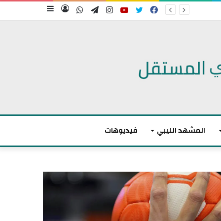
فيسبوك
تويتر
يوتيوب
انستقرام
تيلقرام
واتساب
تسجيل
إضافة
الدخول
عمود
جانبي
المشهد الليبي
فيديوهات
م
ا
ك
ر
و