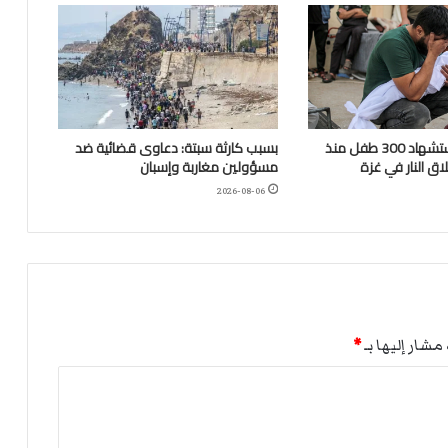
“اليونيسف”: استشهاد 300 طفل منذ
بسبب كارثة سبتة: دعاوى قضائية ضد
ق النار في غزة
مسؤولين مغاربة وإسبان
2026-08-06
مشار إليها بـ
*