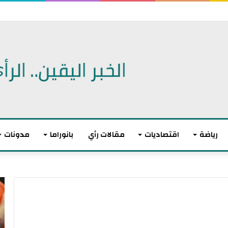
 اتفاقية دفاع مشترك
رياضة
اقتصاديات
مقالات رأي
بانوراما
مدونات
أ
ا
ك
ل
ث
ا
ر
ت
م
ح