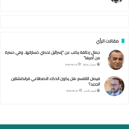
ي
م
م
أ
ج
ن
ب
مقالات الرأي
ي
ل
جمال زحالقة يكتب عن “إسرائيل تحصي خساراتها.. وفي حسرة
د
من أمرها”
ر
ب
جمال زحالقة
2026-06-22
ي
ك
فيصل القاسم: هل يكون الذكاء الاصطناعي فرانكنشتاين
ر
الجديد؟
ة
فيصل قاسم
2026-06-22
ا
ل
ي
د