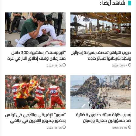
شاهد أيضا :
حروب نتنياهو تعصف بسياحة إسرائيل
“اليونيسف”: استشهاد 300 طفل
وتكبّد شركاتها خسائر حادة
منذ إعلان وقف إطلاق النار في غزة
2026-08-06
2026-08-07
بسبب كارثة سبتة: دعاوى قضائية
“سوبر” الإفريقي والترجي في تونس
ضد مسؤولين مغاربة وإسبان
بحضور جمهور الناديين في جانفي
2026-08-06
2026-08-06