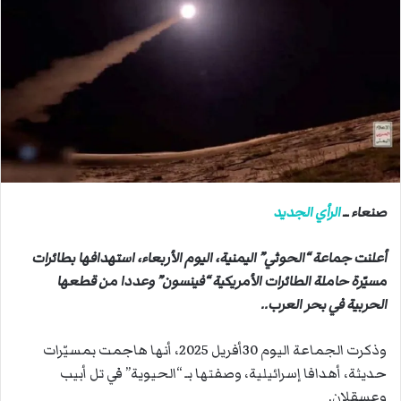
ب
ر
ي
د
ا
إ
ل
ك
ت
ر
صنعاء ــ
الرأي الجديد
و
ن
أعلنت جماعة “الحوثي” اليمنية، اليوم الأربعاء، استهدافها بطائرات
ي
مسيّرة حاملة الطائرات الأمريكية “فينسون” وعددا من قطعها
ا
الحربية في بحر العرب..
وذكرت الجماعة اليوم 30أفريل 2025، أنها هاجمت بمسيّرات
حديثة، أهدافا إسرائيلية، وصفتها بـ “الحيوية” في تل أبيب
وعسقلان.