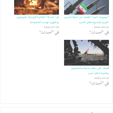
“نيويورك تايمز” تكشف عن خطة للحرس
إثر “حادثة” الطائرة الإيرانية: الحوثيون
الثوري لتوسيع نطاق الحرب
يوجّهون تهديدا للسعودية
2026-07-03
2026-08-01
في "أحداث"
في "أحداث"
قصف على مطار صنعاء والحوثيون
يعدّونه إعلان حرب
2026-07-13
في "أحداث"