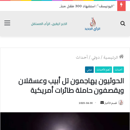
“اليونيسف”: استشهاد 300 طفل منذ إعلان وقف إطلاق النار في غزة
بحث
الق
عن
الرئيسية
/
دولي
/
أحداث
أحداث
أهم الأحداث
دولي
الحوثيون يهاجمون تل أبيب وعسقلان
ويقصفون حاملة طائرات أمريكية
قسم الأخبار
أ
2025-04-30
ر
س
ل