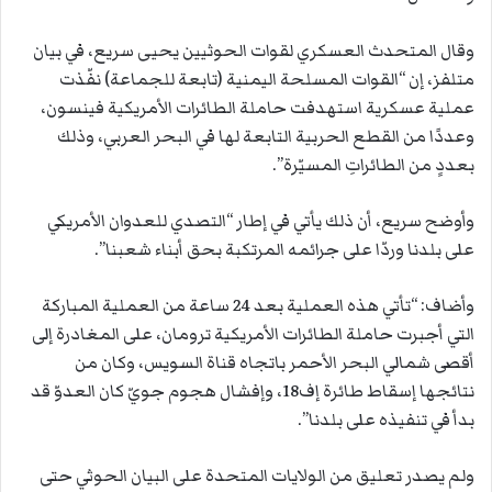
وقال المتحدث العسكري لقوات الحوثيين يحيى سريع، في بيان
متلفز، إن “القوات المسلحة اليمنية (تابعة للجماعة) نفّذت
عملية عسكرية استهدفت حاملة الطائرات الأمريكية فينسون،
وعددًا من القطع الحربية التابعة لها في البحر العربي، وذلك
بعددٍ من الطائراتِ المسيّرة”.
وأوضح سريع، أن ذلك يأتي في إطار “التصدي للعدوان الأمريكي
على بلدنا وردّا على جرائمه المرتكبة بحق أبناء شعبنا”.
وأضاف: “تأتي هذه العملية بعد 24 ساعة من العملية المباركة
التي أجبرت حاملة الطائرات الأمريكية ترومان، على المغادرة إلى
أقصى شمالي البحر الأحمر باتجاه قناة السويس، وكان من
نتائجها إسقاط طائرة إف18، وإفشال هجوم جويّ كان العدوّ قد
بدأ في تنفيذه على بلدنا”.
ولم يصدر تعليق من الولايات المتحدة على البيان الحوثي حتى