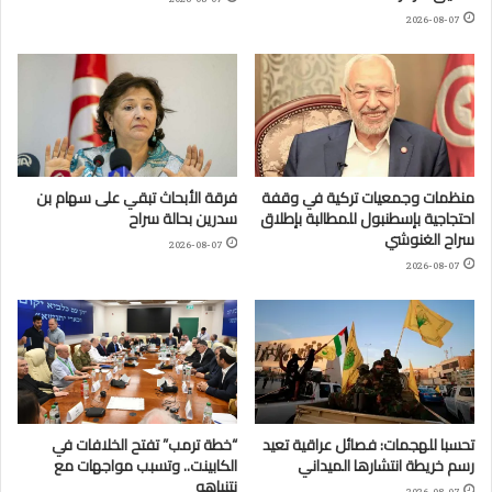
2026-08-07
منظمات وجمعيات تركية في وقفة
فرقة الأبحاث تبقي على سهام بن
احتجاجية بإسطنبول للمطالبة بإطلاق
سدرين بحالة سراح
سراح الغنوشي
2026-08-07
2026-08-07
تحسبا للهجمات: فصائل عراقية تعيد
“خطة ترمب” تفتح الخلافات في
رسم خريطة انتشارها الميداني
الكابينت.. وتسبب مواجهات مع
نتنياهو