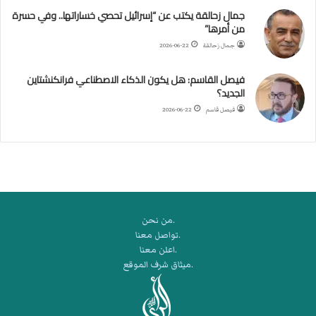
جمال زحالقة يكتب عن “إسرائيل تحصي خساراتها.. وفي حسرة
د
من أمرها”
ر
ب
جمال زحالقة
2026-06-22
ي
ك
فيصل القاسم: هل يكون الذكاء الاصطناعي فرانكنشتاين
ر
الجديد؟
ة
فيصل قاسم
2026-06-22
ا
ل
ي
د
.من نحن
.تواصل معنا
.اعلن معنا
.ميثاق شرف الموقع