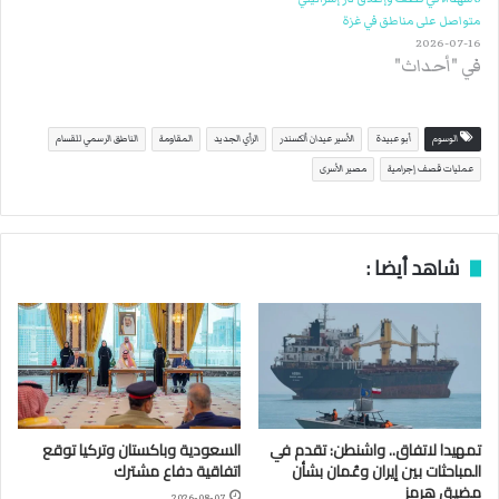
متواصل على مناطق في غزة
2026-07-16
في "أحداث"
الوسوم
أبو عبيدة
الأسير عيدان ألكسندر
الرأي الجديد
المقاومة
الناطق الرسمي للقسام
عمليات قصف إجرامية
مصير الأسرى
شاهد أيضا :
تمهيدا لاتفاق.. واشنطن: تقدم في
السعودية وباكستان وتركيا توقع
المباحثات بين إيران وعُمان بشأن
اتفاقية دفاع مشترك
مضيق هرمز
2026-08-07