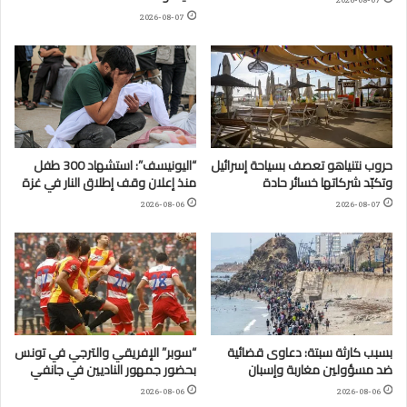
2026-08-07
2026-08-07
حروب نتنياهو تعصف بسياحة إسرائيل
“اليونيسف”: استشهاد 300 طفل
وتكبّد شركاتها خسائر حادة
منذ إعلان وقف إطلاق النار في غزة
2026-08-06
2026-08-07
بسبب كارثة سبتة: دعاوى قضائية
“سوبر” الإفريقي والترجي في تونس
ضد مسؤولين مغاربة وإسبان
بحضور جمهور الناديين في جانفي
2026-08-06
2026-08-06