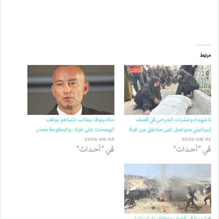
مرتبط
4 شهداء وعشرات الجرحى في قصف
ملادينوف يطالب نتنياهو بوقف
إسرائيلي متواصل على مناطق من غزة
الهجمات على غزة.. والمقاومة تحذر
2026-08-03
2026-08-01
في "أحداث"
في "أحداث"
5 شهداء في قصف وإطلاق نار إسرائيلي