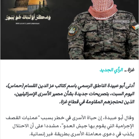
ب
ر
ي
د
ا
إ
ل
ك
ت
ر
غزة ــ
الرأي الجديد
و
ن
أدلى أبو عبيدة الناطق الرسمي باسم كتائب عز الدين القسام (حماس)،
ي
اليوم السبت، بتصريحات جديدة بشأن مصير الأسرى الإسرائيليين،
ا
الذين تحتجزهم المقاومة في قطاع غزة.
وقال أبو عبيدة، إن حياة الأسرى في خطر بسبب “عمليات القصف
الإجرامية التي يقوم بها جيش العدو”، مشددا على أن الاحتلال
يكذب في دعوى معاملة الأسرى بطريقة غير إنسانية.