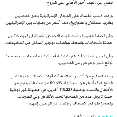
قطاع غزة، فيما أُجبر الأهالي على النزوح..
وردت كتائب القسام على المجازر الإسرائيلية بحق المدنيين
بضرب عسقلان بالصواريخ، مما أسفر عن إصابات بين الإسرائيليين.
وفي الضفة الغربية، شنت قوات الاحتلال الإسرائيلي اليوم الاثنين،
حملة اقتحامات واسعة، وواصلت تهجير السكان من المخيمات.
وفي اليمن، استهدفت غارات ليلية أميركية العاصمة صنعاء، مما
أوقع قتلى وجرحى من المدنيين.
ومنذ السابع من أكتوبر 2023، شنّت قوات الاحتلال عدوانا على
قطاع غزة، أسفر عن استشهاد 50,695 مواطنا، غالبيتهم من
الأطفال والنساء، وإصابة 115,338 آخرين، في حصيلة غير نهائية،
حيث لا يزال عدد من الضحايا تحت الأنقاض وفي الطرقات،
وتعجز طواقم الإسعاف والإنقاذ عن الوصول إليهم.
إضغط هنا
لمزيد الأخبار.