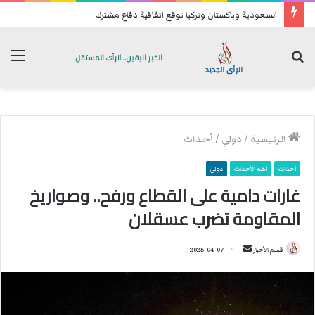
السعودية وباكستان وتركيا توقع اتفاقية دفاع مشترك
بحث
الق
عن
الرئيسية
/
دولي
/
أحداث
أحداث
أهم الأحداث
دولي
غارات دامية على القطاع ورفح.. وصواريخ
المقاومة تضرب عسقلان
قسم الأخبار
أ
2025-04-07
ر
س
ل