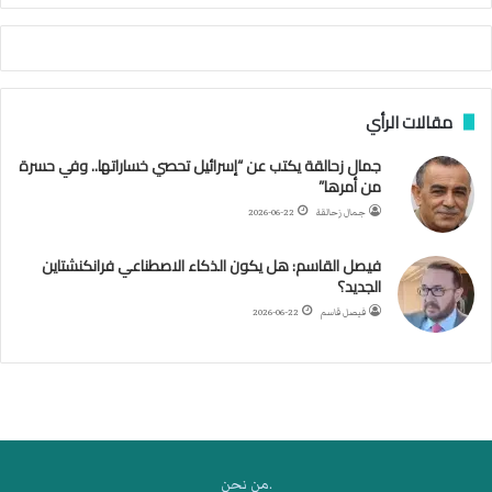
ي
ة
ا
ل
س
مقالات الرأي
ف
ن
جمال زحالقة يكتب عن “إسرائيل تحصي خساراتها.. وفي حسرة
ف
من أمرها”
ي
م
جمال زحالقة
2026-06-22
ض
ي
فيصل القاسم: هل يكون الذكاء الاصطناعي فرانكنشتاين
ق
الجديد؟
ه
فيصل قاسم
2026-06-22
ر
م
ز
.من نحن