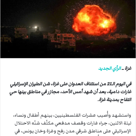
ب
ر
ي
د
ا
إ
ل
ك
ت
ر
غزة ــ
الرأي الجديد
و
ن
في اليوم الـ21 من استئناف العدوان على غزة، شن الطيران الإسرائيلي
ي
غارات دامية، بعد أن شهد أمس الأحد، مجازر في مناطق بينها حي
ا
التفاح بمدينة غزة.
واستشهد وأُصيب عشرات الفلسطينيين، بينهم أطفال ونساء،
ليلة الاثنين، جراء غارات وقصف مدفعي مكثّف شنّه الاحتلال
الإسرائيلي على مناطق شرقي مدن رفح وغزة وخان يونس، في