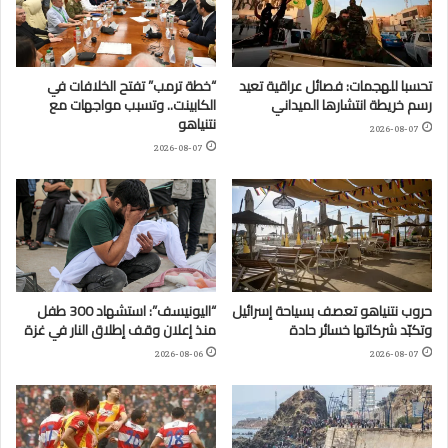
تحسبا للهجمات: فصائل عراقية تعيد
“خطة ترمب” تفتح الخلافات في
رسم خريطة انتشارها الميداني
الكابينت.. وتسبب مواجهات مع
نتنياهو
2026-08-07
2026-08-07
حروب نتنياهو تعصف بسياحة إسرائيل
“اليونيسف”: استشهاد 300 طفل
وتكبّد شركاتها خسائر حادة
منذ إعلان وقف إطلاق النار في غزة
2026-08-06
2026-08-07