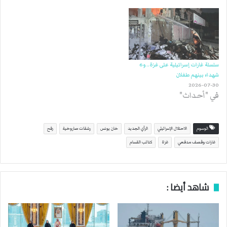
سلسلة غارات إسرائيلية على غزة.. و6
شهداء بينهم طفلان
2026-07-30
في "أحداث"
الوسوم
الاحتلال الإسرائيلي
الرأي الجديد
خان يونس
رشقات صاروخية
رفح
غارات وقصف مدفعي
غزة
كتائب القسام
شاهد أيضا :