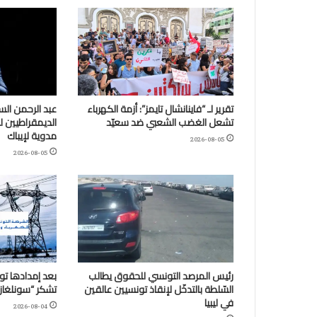
تقرير لـ “فاينانشال تايمز”: أزمة الكهرباء
عبد الرحمن الس
تشعل الغضب الشعبي ضد سعيّد
الديمقراطيين 
مدوية لإيباك
2026-08-05
2026-08-05
رئيس المرصد التونسي للحقوق يطالب
بعد إمدادها تو
السّلطة بالتدخّل لإنقاذ تونسيين عالقين
تشكر “سونلغاز” ا
في ليبيا
2026-08-04