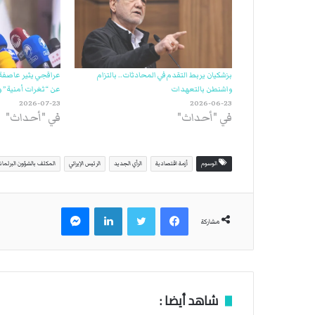
بزشكيان يربط التقدم في المحادثات.. بالتزام
عراقجي يثير عاصفة
واشنطن بالتعهدات
عن “ثغرات أمنية” 
2026-07-23
2026-06-23
في "أحداث"
في "أحداث"
الوسوم
أزمة اقتصادية
الرأي الجديد
الرئيس الإيراني
المكلف بالشؤون البرلمان
فيسبوك
تويتر
لينكدإن
ماسنجر
مشاركة
شاهد أيضا :