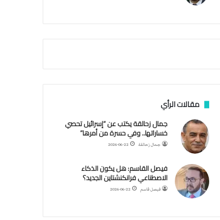
م
أ
ق
ص
ى
.
.
و
ش
ه
د
مقالات الرأي
ا
ء
جمال زحالقة يكتب عن “إسرائيل تحصي
ب
خساراتها.. وفي حسرة من أمرها”
ر
جمال زحالقة
2026-06-22
ص
ا
فيصل القاسم: هل يكون الذكاء
ص
الاصطناعي فرانكنشتاين الجديد؟
ا
ل
فيصل قاسم
2026-06-22
ا
ح