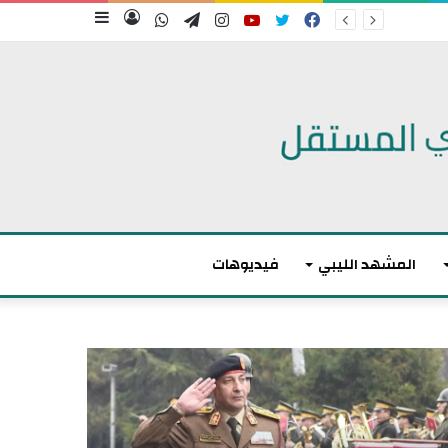
فيسبوك
تويتر
يوتيوب
انستقرام
تيلقرام
واتساب
تسجيل
إضافة
الدخول
عمود
جانبي
المشهد الليبي
فيديوهات
أ
ك
ث
ر
م