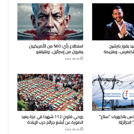
يد يفوز بترشيح
استطلاع رأي: 60% من الأمريكيين
للكنغرس.. وهزيمة
ينفرون من إسرائيل.. ونتنياهو
2026-08-05
نس بالكهرباء: “ستاغ”
روحي فتوح: 112 شهيدا في غزة يعيد
لجزائريّة
الصورة عن أبشع جرائم حرب الإبادة
2026-08-04