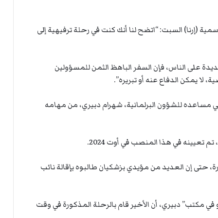
ي
ة
ا
ل
ر
لرسمية (إرنا) السبت: “اتضح لنا أنك كنت في رحلة ترفيهية إلى
ك
ب
ت
ه
يدة على الناس، فإن السفر الباهظ الثمن للمسؤولين
لا يمكن الدفاع عنه أو تبريره”.
يراني مساعده للشؤون البرلمانية، شهرام دبيري، من مهامه
 حتى إن العديد من مؤيدي بزشكيان طالبوه بإقالة نائب
لمنقضي، عن “عضو في مكتب” دبيري، أن الأخير قام بالرحلة المذكورة في وقت