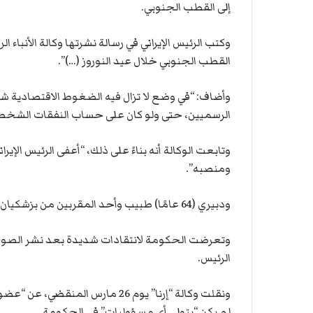
إلى القطب الجنوبي.
وكتب الرئيس الإيراني في رسالة نشرتها وكالة الأنباء ا
القطب الجنوبي خلال عيد النوروز (…)”.
وأضاف: “في وضع لا تزال فيه الضغوط الاقتصادية شد
الرسميين، حتى ولو كان على حساب النفقات الشخصية، 
وتابعت الوكالة أنه بناءً على ذلك، “أعفى الرئيس الإ
ومنصبه”.
ودبيري (64 عامًا) طبيب وأحد المقربين من بزشكيان، تم تعيينه في هذا المنصب في أوت 2024.
وتعرضت الحكومة لانتقادات شديدة بعد نشر الصورة،
الرئيس.
ونقلت وكالة “إرنا” يوم 26 مارس ا
لم يكن “يتولى أي مسؤوليات” في الحكومة.