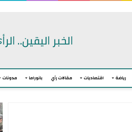
طالب السّلطة بالتدخّل لإنقاذ تونسيين عالقين في ليبيا
رياضة
اقتصاديات
مقالات رأي
بانوراما
مدونات
ت
ا
و
ن
ا
ت
ز
ه
ن
ى