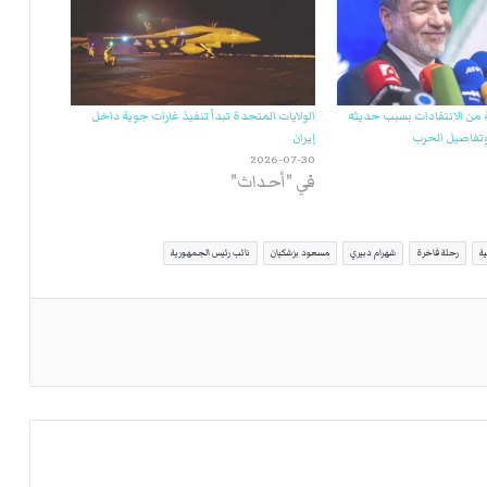
 من الانتقادات بسبب حديثه
الولايات المتحدة تبدأ تنفيذ غارات جوية داخل
وتفاصيل الحرب
إيران
2026-07-30
في "أحداث"
ية
رحلة فاخرة
شهرام دبيري
مسعود بزشكيان
نائب رئيس الجمهورية