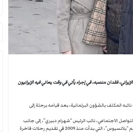
ث
ي
غ
ص
ي
ا
ا
ب
ب
ف
ر
ي
ئ
ا
ي
ل
س
أ
ا
ر
ل
ب
أ
ط
ر
ة
يراني، فقدان منصبه، في إجراء يأتي في وقت يعاني فيه الإيرانيون
ك
ا
ا
ل
ن
م
ف
ت
نائبه المكلف بالشؤون البرلمانية، بعد قيامه برحلة إلى
ي
ق
ل
ا
تواصل الاجتماعي، نائب الرئيس “شهرام دبيري”، إلى جانب
ي
ط
ب
ع
امرأة قيل إنها زوجته، قرب سفينة سياحية تحمل اسم “بلانسيوس”، التي بدأت منذ 2009 في تقديم رحلات فاخرة