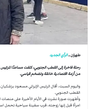
ي
ي
ة
ا
ا
ل
س
ف
ن
ف
ي
م
ض
طهران ــ
الرأي الجديد
ي
ق
رحلة فاخرة إلى القطب الجنوبي، كلفت مساعدًا للرئيس الإ
ه
من أزمة اقتصادية خانقة وتضخم قياسي.
ر
م
ز
واليوم السبت، أقال الرئيس الإيراني مسعود بزشكيان، 
القطب الجنوبي.
وأظهرت صورة نشرت في الأيام الأخيرة على منصات ال