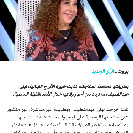
ب
ر
ي
د
ا
إ
ل
ك
ت
ر
بيروت ــ
الرأي الجديد
و
ن
بطريقتها الخاصة المفاجئة، كذبت خبيرة الأبراج اللبنانية، ليلى
ي
عبداللطيف، ما تردد من أخبار وفاتها خلال الأيام القليلة الماضية.
ا
فقد خرجت ليلى عبداللطيف، وبطريقة غير مباشرة، عبر منشور
على صفحتها الرسمية على فيسبوك، حيث هنأت متابعيها
بمناسبة عيد الفطر المبارك، قائلة: “أهنئكم بحلول عيد الفطر
المبارك، جعله الله عيد فرح وسعادة، وأعاد عليكم هذه الأيام