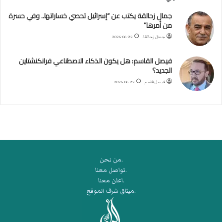
ن
جمال زحالقة يكتب عن “إسرائيل تحصي خساراتها.. وفي حسرة
ف
من أمرها”
ي
م
جمال زحالقة
2026-06-22
ض
ي
فيصل القاسم: هل يكون الذكاء الاصطناعي فرانكنشتاين
ق
الجديد؟
ه
فيصل قاسم
2026-06-22
ر
م
ز
.من نحن
.تواصل معنا
.اعلن معنا
.ميثاق شرف الموقع