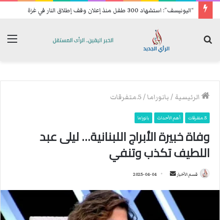
“اليونيسف”: استشهاد 300 طفل منذ إعلان وقف إطلاق النار في غزة
بحث
الق
عن
الرئيسية
/
بانوراما
/
5.متفرقات
5.متفرقات
أهم الأحداث
بانوراما
وفاة خبيرة الأبراج اللبنانية… ليلى عبد
اللطيف تكذب وتنفي
قسم الأخبار
أ
2025-04-04
ر
س
ل