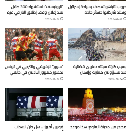
حروب نتنياهو تعصف بسياحة إسرائيل
“اليونيسف”: استشهاد 300 طفل
وتكبّد شركاتها خسائر حادة
منذ إعلان وقف إطلاق النار في غزة
2026-08-06
2026-08-07
بسبب كارثة سبتة: دعاوى قضائية
“سوبر” الإفريقي والترجي في تونس
ضد مسؤولين مغاربة وإسبان
بحضور جمهور الناديين في جانفي
2026-08-06
2026-08-06
مصدر من مدينة العلوم: هذا موعد
فورين أفيرز: .. هل حان انسحاب