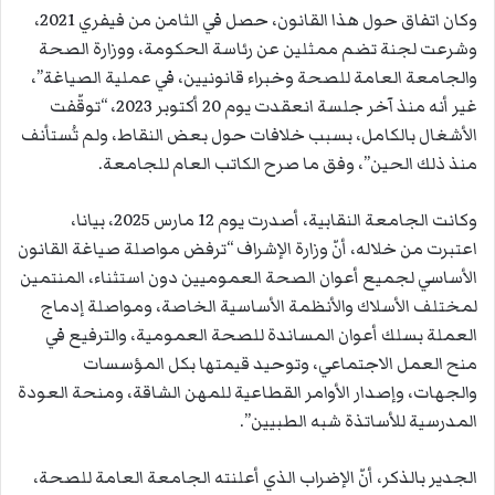
وكان اتفاق حول هذا القانون، حصل في الثامن من فيفري 2021،
وشرعت لجنة تضم ممثلين عن رئاسة الحكومة، ووزارة الصحة
والجامعة العامة للصحة وخبراء قانونيين، في عملية الصياغة”،
غير أنه منذ آخر جلسة انعقدت يوم 20 أكتوبر 2023، “توقّفت
الأشغال بالكامل، بسبب خلافات حول بعض النقاط، ولم تُستأنف
منذ ذلك الحين”، وفق ما صرح الكاتب العام للجامعة.
وكانت الجامعة النقابية، أصدرت يوم 12 مارس 2025، بيانا،
اعتبرت من خلاله، أنّ وزارة الإشراف “ترفض مواصلة صياغة القانون
الأساسي لجميع أعوان الصحة العموميين دون استثناء، المنتمين
لمختلف الأسلاك والأنظمة الأساسية الخاصة، ومواصلة إدماج
العملة بسلك أعوان المساندة للصحة العمومية، والترفيع في
منح العمل الاجتماعي، وتوحيد قيمتها بكل المؤسسات
والجهات، وإصدار الأوامر القطاعية للمهن الشاقة، ومنحة العودة
المدرسية للأساتذة شبه الطبيين”.
الجدير بالذكر، أنّ الإضراب الذي أعلنته الجامعة العامة للصحة،