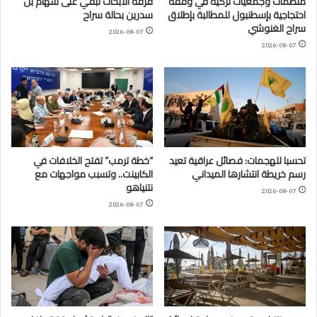
منظمات وجمعيات تركية في وقفة
فرقة الأبحاث تبقي على سهام بن
احتجاجية بإسطنبول للمطالبة بإطلاق
سدرين بحالة سراح
سراح الغنوشي
2026-08-07
2026-08-07
تحسبا للهجمات: فصائل عراقية تعيد
“خطة ترمب” تفتح الخلافات في
رسم خريطة انتشارها الميداني
الكابينت.. وتسبب مواجهات مع
نتنياهو
2026-08-07
2026-08-07