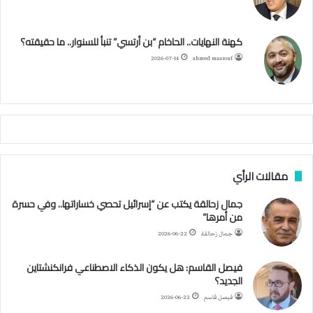
و
ر
و
ق
ر
ا
ي
ن
ك
ب
ر
ا
ب
كهنة النهايات.. الحاخام “بن أرتسي” تنبأ للسنوار.. ما حقيقته؟
ت
ح
ا
م
2026-07-14
ahmed maarouf
ك
ي
م
م
أ
ج
ن
ب
مقالات الرأي
ي
ل
جمال زحالقة يكتب عن “إسرائيل تحصي خساراتها.. وفي حسرة
د
من أمرها”
ر
ب
جمال زحالقة
2026-06-22
ي
ك
فيصل القاسم: هل يكون الذكاء الاصطناعي فرانكنشتاين
ر
الجديد؟
ة
فيصل قاسم
2026-06-22
ا