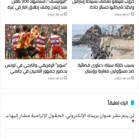
حروب نتنياهو تعصف بسياحة إسرائيل
“اليونيسف”: استشهاد 300 طفل
وتكبّد شركاتها خسائر حادة
منذ إعلان وقف إطلاق النار في غزة
2026-08-06
2026-08-07
بسبب كارثة سبتة: دعاوى قضائية
“سوبر” الإفريقي والترجي في تونس
ضد مسؤولين مغاربة وإسبان
بحضور جمهور الناديين في جانفي
2026-08-06
2026-08-06
اترك تعليقاً
لن يتم نشر عنوان بريدك الإلكتروني.
الحقول الإلزامية مشار إليها بـ
*
ا