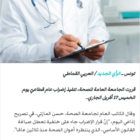
ب
ر
ي
د
ا
إ
ل
ك
ت
ر
تونس ــ
الرأي الجديد
/ العربي القماطي
و
ن
قررت الجامعة العامة للصحة، تنفيذ إضراب عام قطاعيّ يوم
ي
الخميس 17 أفريل الجاري..
ا
وقال الكاتب العام لجامعة الصحة، حسن المازني، في تصريح
إذاعي اليوم، “إنّ قرار الإضراب جاء على خلفية تعطل صياغة
القانون الأساسي، الذي ينتظره أعوان الصحة منذ ثلاثين عامًا”.