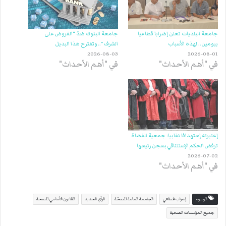
جامعة البلديات تعلن إضرابا قطاعيا
جامعة البنوك ضدّ “القروض على
بيومين.. لهذه الأسباب
الشرف”.. وتقترح هذا البديل
2026-08-03
2026-08-01
في "أهم الأحداث"
في "أهم الأحداث"
إعتبرته إستهدافا نقابيا: جمعية القضاة
ترفض الحكم الإستئنافي بسجن رئيسها
2026-07-02
في "أهم الأحداث"
الوسوم
إضراب قطاعي
الجامعة العامة للصحّة
الرأي الجديد
القانون الأساسي للصحة
جميع المؤسسات الصحية