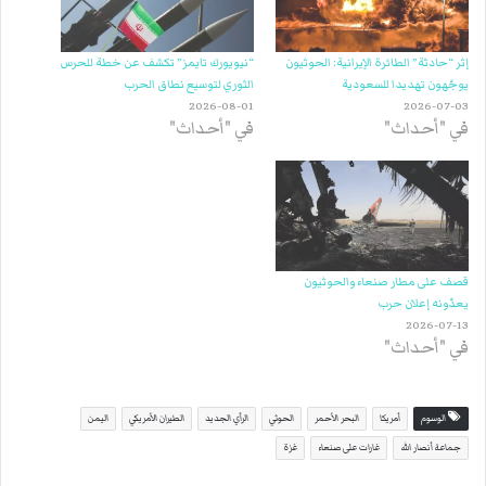
إثر “حادثة” الطائرة الإيرانية: الحوثيون
“نيويورك تايمز” تكشف عن خطة للحرس
يوجّهون تهديدا للسعودية
الثوري لتوسيع نطاق الحرب
2026-08-01
2026-07-03
في "أحداث"
في "أحداث"
قصف على مطار صنعاء والحوثيون
يعدّونه إعلان حرب
2026-07-13
في "أحداث"
الوسوم
أمريكا
البحر الأحمر
الحوثي
الرأي الجديد
الطيران الأمريكي
اليمن
جماعة أنصار الله
غارات على صنعاء
غزة