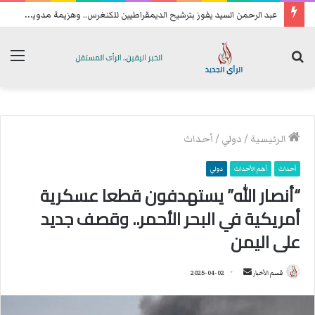
ع
بد الرحمن السيد يفوز بترشيح الديمقراطيين للكنغرس.. وهزيمة مدوية لإيباك
بحث
الق
عن
الرئيسية
/
دولي
/
أحداث
أحداث
أهم الأحداث
دولي
“أنصار الله” يستهدفون قطعا عسكرية
أمريكية في البحر الأحمر.. وقصف جديد
على اليمن
قسم الأخبار
أ
2025-04-02
ر
س