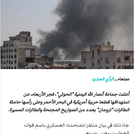
ل
ب
ر
ي
د
ا
إ
ل
ك
ت
ر
صنعاء ــ
الرأي الجديد
و
ن
أعلنت جماعة أنصار الله اليمنية “الحوثي”، فجر الأربعاء، عن
ي
استهدافها قطعا حربية أمريكية في البحر الأحمر وعلى رأسها حاملة
ا
الطائرات “ترومان” بعدد من الصواريخ المجنحة والطائرات المسيرة.
جاء ذلك في بيان متلفز للمتحدث العسكري باسم قوات
الحوثيين، يحيى سريع.