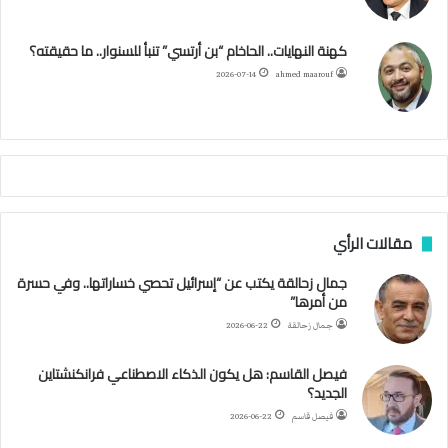
ئ
ه
ك
ب
ر
ا
ب
كهنة النهايات.. الحاخام “بن أرتسي” تنبأ للسنوار.. ما حقيقته؟
ا
ح
ا
م
2026-07-14
ahmed maarouf
م
ا
م
ي
ة
ا
ل
س
مقالات الرأي
ف
ن
جمال زحالقة يكتب عن “إسرائيل تحصي خساراتها.. وفي حسرة
ف
من أمرها”
ي
م
جمال زحالقة
2026-06-22
ض
ي
فيصل القاسم: هل يكون الذكاء الاصطناعي فرانكنشتاين
ق
الجديد؟
ه
فيصل قاسم
2026-06-22
ر