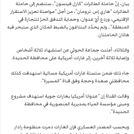
بيان، إنّ حاملة الطائرات “كارل فينسون”، ستنضم إلى حاملة
الطائرات “هاري إس. ترومان”، من أجل “مواصلة تعزيز الاستقرار
الإقليمي، وردع أيّ عدوان، وحماية التدفق الحرّ للتجارة في
المنطقة”.. ولم يحدّد البنتاغون بالضبط المكان الذي ستبحر فيه
هاتان الحاملتان.
والثلاثاء، أعلنت جماعة الحوثي عن استشهاد ثلاثة أشخاص
وإصابة ثلاثة آخرين، إثر غارات أمريكية على محافظة الحديدة.
جاء ذلك ضمن سلسلة غارات أمريكية مسائية استهدفت كذلك
محافظتي صعدة وحجة وفق قناة “المسيرة”.
وقالت القناة إن “عدوانا أمريكيا بغارات جوية استهدف مشروع
ومبنى مؤسسة المياه بمديرية المنصورية في محافظة
الحديدة”.
وبحسب المصدر العسكري فإن الغارات دمرت منظومة رادار