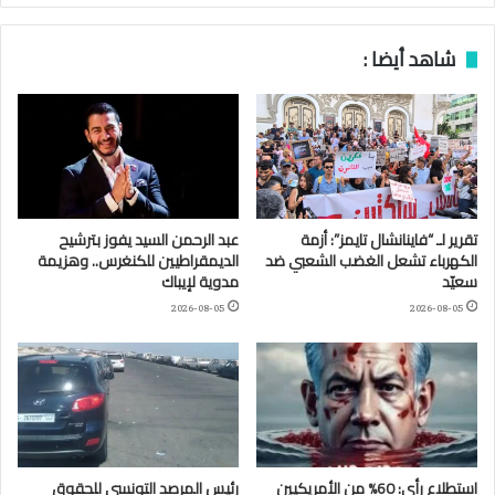
شاهد أيضا :
تقرير لـ “فاينانشال تايمز”: أزمة
عبد الرحمن السيد يفوز بترشيح
الكهرباء تشعل الغضب الشعبي ضد
الديمقراطيين للكنغرس.. وهزيمة
سعيّد
مدوية لإيباك
2026-08-05
2026-08-05
استطلاع رأي: 60% من الأمريكيين
رئيس المرصد التونسي للحقوق