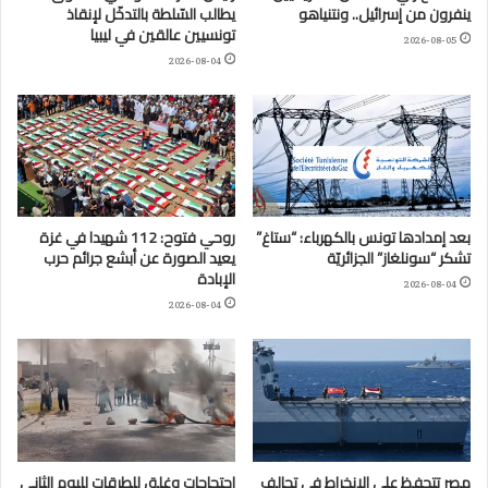
ينفرون من إسرائيل.. ونتنياهو
يطالب السّلطة بالتدخّل لإنقاذ
تونسيين عالقين في ليبيا
2026-08-05
2026-08-04
بعد إمدادها تونس بالكهرباء: “ستاغ”
روحي فتوح: 112 شهيدا في غزة
تشكر “سونلغاز” الجزائريّة
يعيد الصورة عن أبشع جرائم حرب
الإبادة
2026-08-04
2026-08-04
مصر تتحفظ على الانخراط في تحالف
احتجاجات وغلق للطرقات لليوم الثاني