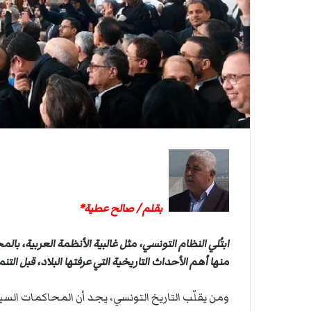
ي
ي
ة
ا
ا
ل
س
ف
ن
ف
ي
م
ض
ي
ق
ه
بقلم / صالح عطية*
ر
م
ز
ابتُلي النظام التونسي، مثل غالبية الأنظمة العربية، 
منها أهم الأحداث التاريخية التي عرفتها البلاد، قبل الت
ومن يقلّب التاريخ التونسي، يجد أن المحاكمات الس