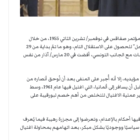
استطاع بورقيبة أن يقلب الطاولة على بن يوسف في مؤتمر صفاقس في نوفمبر/ تشرين الثاني 1955، من خلال
إقناع طيف من الحزب بما أطلق عليه “سياسة المراحل” للحصول على الاستقلال التام، وهو ما تمّ بداية من 29
فبراير/ شباط 1956، عندما افتُتحت في باريس مفاوضات مع الجانب التونسي، أفضت في 20 مارس/ آذار من نفس
يه، إلا أنه أُجبر على المنفى بعد أن لُوحق أنصاره من
طرف وزارة الداخلية والبورقيبيين، واستقر في مصر، قبل أن يسافر إلى ألمانيا، التي اغتيل فيها عام 1961، وسط
تدبير عملية الاغتيال للتخلص من أهم خصم لبورقيبة على
ا أحكام بالإعدام، وتعرضوا إلى مجزرة رهيبة فيما يُعرف
سياسيًا ووجوديًا بشكل مبكر، بعد اتهامهم بمحاولة اغتيال