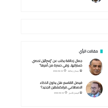
م
أ
ق
ص
ى
.
.
و
ش
ه
د
مقالات الرأي
ا
ء
جمال زحالقة يكتب عن “إسرائيل تحصي
ب
خساراتها.. وفي حسرة من أمرها”
ر
جمال زحالقة
2026-06-22
ص
ا
فيصل القاسم: هل يكون الذكاء
ص
الاصطناعي فرانكنشتاين الجديد؟
ا
ل
فيصل قاسم
2026-06-22
ا
ح