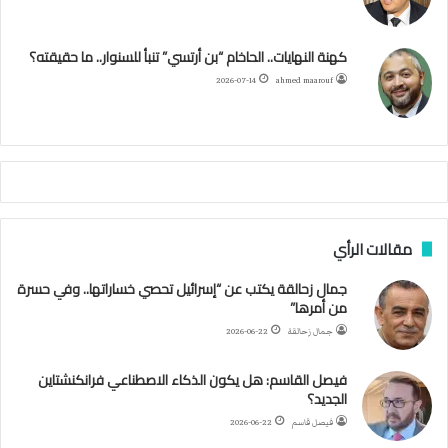
و
ر
و
ق
ر
ا
ئ
ه
ك
ب
ر
ا
ب
كهنة النهايات.. الحاخام “بن أرتسي” تنبأ للسنوار.. ما حقيقته؟
ا
ح
ا
م
2026-07-14
ahmed maarouf
م
ا
م
ي
ة
ا
ل
س
مقالات الرأي
ف
ن
جمال زحالقة يكتب عن “إسرائيل تحصي خساراتها.. وفي حسرة
ف
من أمرها”
ي
م
جمال زحالقة
2026-06-22
ض
ي
فيصل القاسم: هل يكون الذكاء الاصطناعي فرانكنشتاين
ق
الجديد؟
ه
فيصل قاسم
2026-06-22
ر