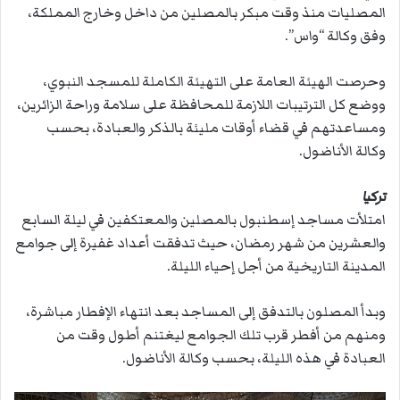
المصليات منذ وقت مبكر بالمصلين من داخل وخارج المملكة،
وفق وكالة “واس”.
وحرصت الهيئة العامة على التهيئة الكاملة للمسجد النبوي،
ووضع كل الترتيبات اللازمة للمحافظة على سلامة وراحة الزائرين،
ومساعدتهم في قضاء أوقات مليئة بالذكر والعبادة، بحسب
وكالة الأناضول.
تركيا
امتلأت مساجد إسطنبول بالمصلين والمعتكفين في ليلة السابع
والعشرين من شهر رمضان، حيث تدفقت أعداد غفيرة إلى جوامع
المدينة التاريخية من أجل إحياء الليلة.
وبدأ المصلون بالتدفق إلى المساجد بعد انتهاء الإفطار مباشرة،
ومنهم من أفطر قرب تلك الجوامع ليغتنم أطول وقت من
العبادة في هذه الليلة، بحسب وكالة الأناضول.