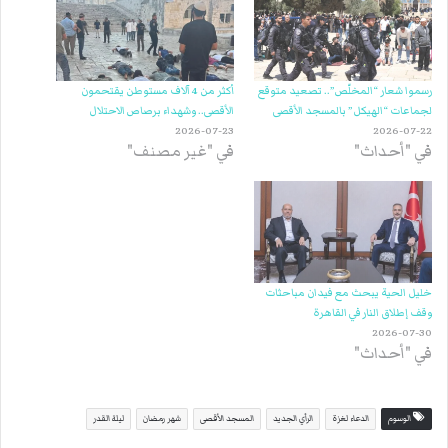
رسموا شعار “المخلّص”.. تصعيد متوقع
أكثر من 4 آلاف مستوطن يقتحمون
لجماعات “الهيكل” بالمسجد الأقصى
الأقصى.. وشهداء برصاص الاحتلال
2026-07-23
2026-07-22
في "أحداث"
في "غير مصنف"
خليل الحية يبحث مع فيدان مباحثات
وقف إطلاق النار في القاهرة
2026-07-30
في "أحداث"
الوسوم
الدعاء لغزة
الرأي الجديد
المسجد الأقصى
شهر رمضان
ليلة القدر