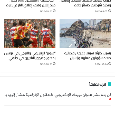
حروب نتنياهو تعصف بسياحة إسرائيل
“اليونيسف”: استشهاد 300 طفل
وتكبّد شركاتها خسائر حادة
منذ إعلان وقف إطلاق النار في غزة
2026-08-06
2026-08-07
بسبب كارثة سبتة: دعاوى قضائية
“سوبر” الإفريقي والترجي في تونس
ضد مسؤولين مغاربة وإسبان
بحضور جمهور الناديين في جانفي
2026-08-06
2026-08-06
اترك تعليقاً
لن يتم نشر عنوان بريدك الإلكتروني.
الحقول الإلزامية مشار إليها بـ
*
ا