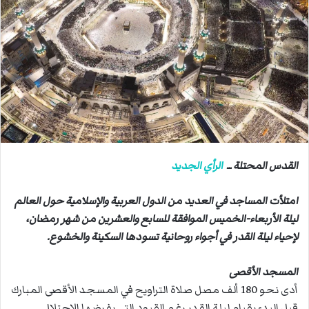
ب
ر
ي
د
ا
إ
ل
ك
ت
ر
القدس المحتلة ــ
الرأي الجديد
و
ن
امتلأت المساجد في العديد من الدول العربية والإسلامية حول العالم
ي
ليلة الأربعاء-الخميس الموافقة للسابع والعشرين من شهر رمضان،
ا
لإحياء ليلة القدر في أجواء روحانية تسودها السكينة والخشوع.
المسجد الأقصى
أدى نحو 180 ألف مصل صلاة التراويح في المسجد الأقصى المبارك
قبل البدء بقيام ليلة القدر رغم القيود التي يفرضها الاحتلال