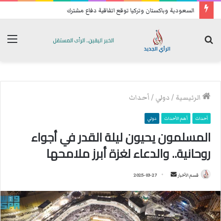
السعودية وباكستان وتركيا توقع اتفاقية دفاع مشترك
بحث
الق
عن
الرئيسية
/
دولي
/
أحداث
أحداث
أهم الأحداث
دولي
المسلمون يحيون ليلة القدر في أجواء
روحانية.. والدعاء لغزة أبرز ملامحها
قسم الأخبار
أ
2025-03-27
ر
س
ل