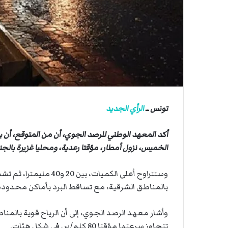
ي
ي
ة
ا
ا
ل
س
ف
ن
ف
ي
م
تونس ــ
الرأي الجديد
ض
ي
ق
أكد المعهد الوطني للرصد الجوي، أن من المتوقع، أن ي
ه
الخميس، نزول أمطار، مؤقتا رعدية، ومحليا غزيرة بالجن
ر
م
وستتراوح أعلى الكميات،
ز
بالمناطق الشرقية، مع تساقط البرد بأماكن محدودة
وأشار معهد الرصد الجوي، إلى أن الرياح قوية بالمن
تتجاوز سرعتها مؤقتا 80 كلم/س في شكل هبّات.