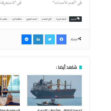
في "أهم الأحداث"
في "5.متفرقات"
الوسوم
أمطار غزيرة
الرأي الجديد
الرصد الجوي
تساقط البرد
طقس اللي
فيسبوك
تويتر
لينكدإن
ماسنجر
مشاركة
شاهد أيضا :
تمهيدا لاتفاق.. واشنطن: تقدم في
السعودية وباكس