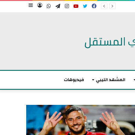
فيسبوك
تويتر
يوتيوب
انستقرام
تيلقرام
واتساب
تسجيل
إضافة
الدخول
عمود
جانبي
المشهد الليبي
فيديوهات
أ
ك
ث
ر
م