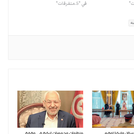
في "5.متفرقات"
لة
تان وتركيا توقع
منظمات وجمعيات تركية في وقفة