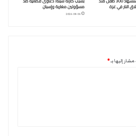
“اليونيسف”: استشهاد 300 طفل منذ
بسبب كارثة سبتة: دعاوى قضائية ضد
ق النار في غزة
مسؤولين مغاربة وإسبان
2026-08-06
مشار إليها بـ
*