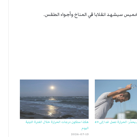
ي
ة
ا
ل
ر
لخميس سيشهد انقلابا في المناخ وأجواء الطقس.
ك
ب
ت
ه
معهد الرصد الجوي يحذّر: الحرارة تصل غدا إلى 49
هكذا ستكون درجات الحرارة خلال الفترة الليلية
اليوم
2026-07-13