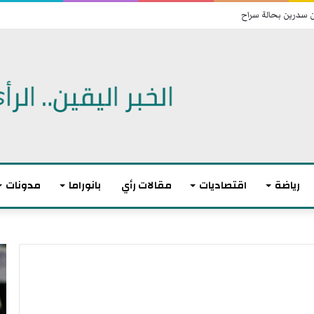
ن سدرين بحالة سراح
رياضة
اقتصاديات
مقالات رأي
بانوراما
مدونات
ت
ا
و
ن
ا
ت
ز
ه
ن
ى