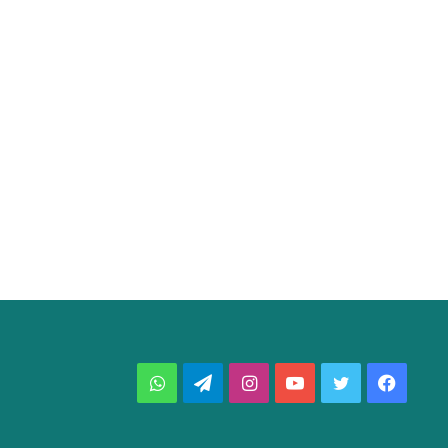
فيسبوك
تويتر
يوتيوب
انستقرام
تيلقرام
واتساب