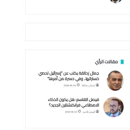
م
أ
ق
ص
ى
.
.
و
ش
ه
د
مقالات الرأي
ا
ء
جمال زحالقة يكتب عن “إسرائيل تحصي
ب
خساراتها.. وفي حسرة من أمرها”
ر
جمال زحالقة
2026-06-22
ص
ا
فيصل القاسم: هل يكون الذكاء
ص
الاصطناعي فرانكنشتاين الجديد؟
ا
ل
فيصل قاسم
2026-06-22
ا
ح