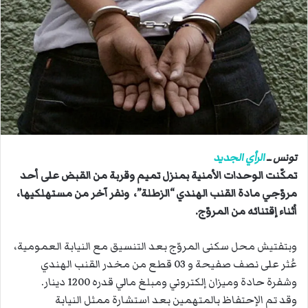
ب
ر
ي
د
ا
إ
ل
ك
ت
ر
تونس ــ
الرأي الجديد
و
تمكّنت الوحدات الأمنية بمنزل تميم وقربة من القبض على أحد
ن
مروّجي مادة القنب الهندي “الزطلة”، ونفر آخر من مستهلكيها،
ي
أثناء إقتنائه من المروّج.
ا
وبتفتيش محل سكنى المروّج بعد التنسيق مع النيابة العمومية،
عُثر على نصف صفيحة و 03 قطع من مخدر القنب الهندي
وشفرة حادة وميزان إلكتروني ومبلغ مالي قدره 1200 دينار.
وقد تم الإحتفاظ بالمتهمين بعد استشارة ممثل النيابة