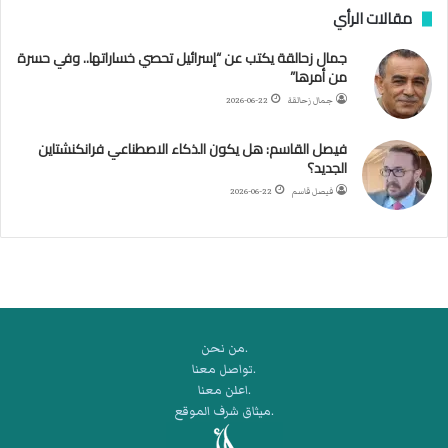
مقالات الرأي
ي
ل
جمال زحالقة يكتب عن “إسرائيل تحصي خساراتها.. وفي حسرة
د
من أمرها”
ر
ب
جمال زحالقة
2026-06-22
ي
ك
فيصل القاسم: هل يكون الذكاء الاصطناعي فرانكنشتاين
ر
الجديد؟
ة
فيصل قاسم
2026-06-22
ا
ل
ي
د
.من نحن
.تواصل معنا
.اعلن معنا
.ميثاق شرف الموقع