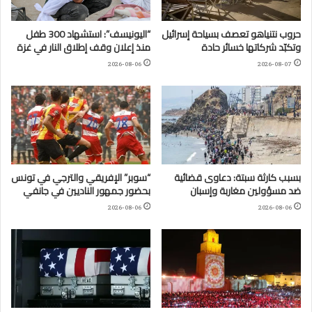
حروب نتنياهو تعصف بسياحة إسرائيل
“اليونيسف”: استشهاد 300 طفل
وتكبّد شركاتها خسائر حادة
منذ إعلان وقف إطلاق النار في غزة
2026-08-06
2026-08-07
بسبب كارثة سبتة: دعاوى قضائية
“سوبر” الإفريقي والترجي في تونس
ضد مسؤولين مغاربة وإسبان
بحضور جمهور الناديين في جانفي
2026-08-06
2026-08-06