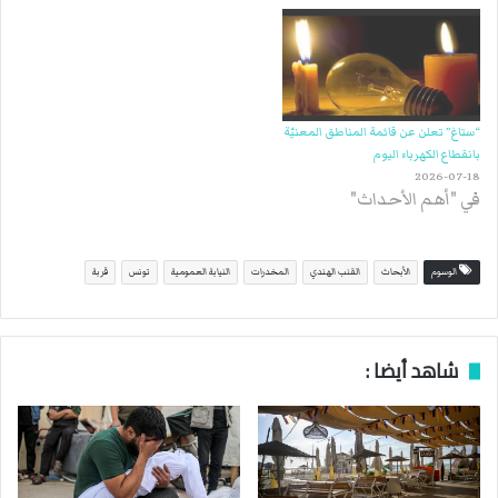
“ستاغ” تعلن عن قائمة المناطق المعنيّة
بانقطاع الكهرباء اليوم
2026-07-18
في "أهم الأحداث"
الوسوم
الأبحاث
القنب الهندي
المخدرات
النيابة العمومية
تونس
قربة
شاهد أيضا :