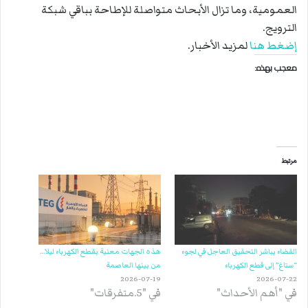
العمومية، وما تزال الأبحاث متواصلة للإطاحة بباقي شبكة
الترويج.
إضغط هنا
لمزيد الأخبار.
معجب بهذه:
مرتبط
القضاء يباشر التحقيق العاجل في لجوء
هذه الجهات معنية بقطع الكهرباء ليلا…
“ستاغ” إلى قطع الكهرباء
من بينها العاصمة
2026-07-19
2026-07-22
في "أهم الأحداث"
في "5.متفرقات"