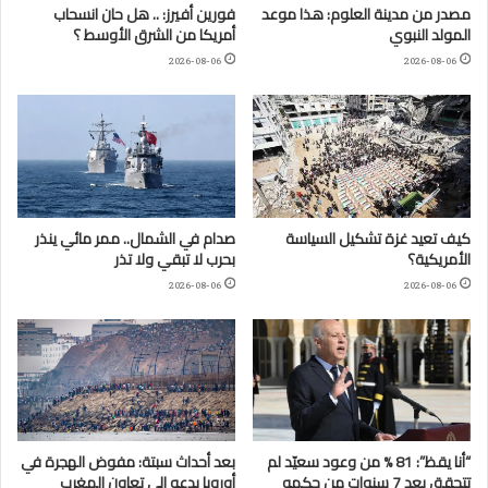
مصدر من مدينة العلوم: هذا موعد
فورين أفيرز: .. هل حان انسحاب
المولد النبوي
أمريكا من الشرق الأوسط ؟
2026-08-06
2026-08-06
كيف تعيد غزة تشكيل السياسة
صدام في الشمال.. ممر مائي ينذر
الأمريكية؟
بحرب لا تبقي ولا تذر
2026-08-06
2026-08-06
“أنا يقظ”: 81 % من وعود سعيّد لم
بعد أحداث سبتة: مفوض الهجرة في
تتحقق بعد 7 سنوات من حكمه
أوروبا يدعو إلى تعاون المغرب