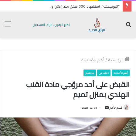
“اليونيسف”: استشهاد 300 طفل منذ إعلان وقف إطلاق النار في غزة
بحث
الق
عن
الرئيسية
/
أهم الأحداث
أهم الأحداث
اجتماعي
مجتمع
القبض على أحد مروّجي مادة القنب
الهندي بمنزل تميم
قسم الأخبار
أ
2025-02-28
ر
س
ل