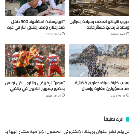
حروب نتنياهو تعصف بسياحة إسرائيل
“اليونيسف”: استشهاد 300 طفل
وتكبّد شركاتها خسائر حادة
منذ إعلان وقف إطلاق النار في غزة
2026-08-06
2026-08-07
بسبب كارثة سبتة: دعاوى قضائية
“سوبر” الإفريقي والترجي في تونس
ضد مسؤولين مغاربة وإسبان
بحضور جمهور الناديين في جانفي
2026-08-06
2026-08-06
اترك تعليقاً
لن يتم نشر عنوان بريدك الإلكتروني.
الحقول الإلزامية مشار إليها بـ