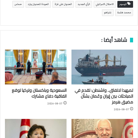
"فيسبوك"، "كنا ندرك منذ
الوسوم
الاحتلال الاسرائيلي
الرأي الجديد
العدوان على غزة
العودة للعدوان وارد
حماس
الأمس أن نتنياهو سيعمل
محمد هلسة
نتنياهو
بكل ما بقدرته لقتل هذه…
شاهد أيضا :
تمهيدا لاتفاق.. واشنطن: تقدم في
السعودية وباكستان وتركيا توقع
المباحثات بين إيران وعُمان بشأن
اتفاقية دفاع مشترك
مضيق هرمز
2026-08-07
2026-08-07