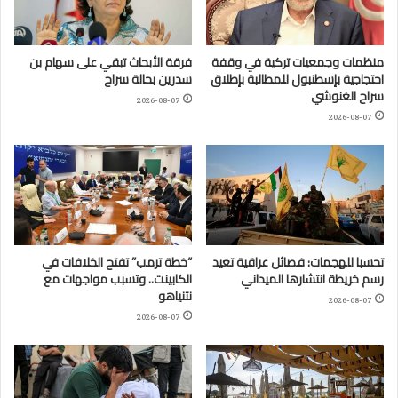
منظمات وجمعيات تركية في وقفة
فرقة الأبحاث تبقي على سهام بن
احتجاجية بإسطنبول للمطالبة بإطلاق
سدرين بحالة سراح
سراح الغنوشي
2026-08-07
2026-08-07
تحسبا للهجمات: فصائل عراقية تعيد
“خطة ترمب” تفتح الخلافات في
رسم خريطة انتشارها الميداني
الكابينت.. وتسبب مواجهات مع
نتنياهو
2026-08-07
2026-08-07