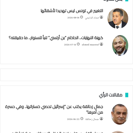
ح
ل
ب
ت
ي
ت
ق
س
التغيير في تونس ليس تهديدا لأشقائها
ف
عماد الدايمي
2026-08-04
ا
و
ر
و
ق
ر
ا
ئ
ه
ك
ب
ر
ا
ب
كهنة النهايات.. الحاخام “بن أرتسي” تنبأ للسنوار.. ما حقيقته؟
ا
ح
ا
م
2026-07-14
ahmed maarouf
م
ا
م
ي
ة
ا
ل
س
مقالات الرأي
ف
ن
جمال زحالقة يكتب عن “إسرائيل تحصي خساراتها.. وفي حسرة
ف
من أمرها”
ي
م
جمال زحالقة
2026-06-22
ض
ي