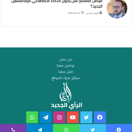
فيصل القاسم: هل يكون الذكاء الاصطناعي فرانكنشتاين
ق
الجديد؟
ه
فيصل قاسم
2026-06-22
ر
م
ز
.من نحن
.تواصل معنا
.اعلن معنا
.ميثاق شرف الموقع
فيسبوك
تويتر
يوتيوب
انستقرام
تيلقرام
واتساب