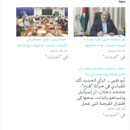
مرتبط
فور انتخابه: خليل الحية يحدد 6
“خطة ترمب” تفتح الخلافات في
أولويات لحماس.. هذه تفاصيلها
الكابينت.. وتسبب مواجهات مع نتنياهو
2026-08-07
2026-07-22
في "أحداث"
في "أحداث"
دحلان: نتنياهو وحكومته يسعيان إلى
إفشال فرصة إنهاء الحرب في غزة
أبو ظبي ــ الرأي الجديد أكد
القيادي في حركة "فتح"،
محمد دحلان، أن إسرائيل
ونتنياهو بالذات، سعوا إلى
إفشال الفرصة التي عمل
عليها الرئيس الأميركي،
2026-08-03
في "أحداث"
لإنهاء الحرب في غزة.
وأضاف دحلان في منشور
عبر صفحته على موقع