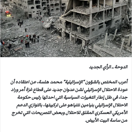
ب
ر
ي
د
ا
إ
ل
ك
ت
ر
الدوحة ــ الرأي الجديد
و
ن
أعرب المختص بالشؤون “الإسرائيلية” محمد هلسة، عن اعتقاده أن
ي
عودة الاحتلال الإسرائيلي لشن عدوان جديد على قطاع غزة أمر وراد
ا
جدا، في ظل إطار التغيرات السياسية التي احدثها رئيس حكومة
الاحتلال الإسرائيلي بنيامين نتنياهو على تركيبتها، بالتوازي الدعم
الأمريكي العسكري المقلق للاحتلال وبعض التصريحات التي تخرج
من ساسة البيت الأبيض.