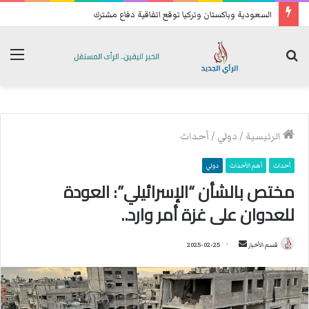
السعودية وباكستان وتركيا توقع اتفاقية دفاع مشترك
بحث
الق
عن
الرئيسية
/
دولي
/
أحداث
أحداث
أهم الأحداث
دولي
مختص بالشأن “الإسرائيلي”: العودة
للعدوان على غزة أمر وارد..
قسم الأخبار
أ
2025-02-25
ر
س
ل