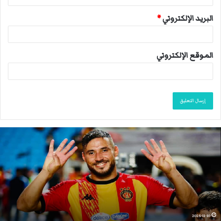
البريد الإلكتروني
*
الموقع الإلكتروني
ا
ن
ت
ه
ى
م
و
س
م
2025-11-10