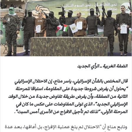
ب
ر
ي
د
ا
إ
ل
ك
ت
ر
الضفة الغربية ــ الرأي الجديد
و
ن
قال المختص بالشأن الإسرائيلي، ياسر مناع، إن الاحتلال الإسرائيلي
ي
“يحاول أن يفرض شروطا جديدة على المقاومة، استباقا للمرحلة
ا
الثانية من الصفقة، وأن يفرض طريقة تفاوض جديدة من خلال الوفد
الإسرائيلي الجديد”، الذي تولى المفاوضات على عكس ما كان في
المرحلة الأولى، “لذلك تم تأجيل الافراج عن الأسرى أمس السبت”.
وتابع مناع أن “الاحتلال لم يلغ عملية الإفراج، بل أعاقها، بعد عدة