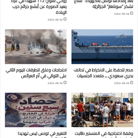
بعد إمدادها تونس بالكهرباء: “ستاغ”
روحي فتوح: 112 شهيدا في غزة
تشكر “سونلغاز” الجزائريّة
يعيد الصورة عن أبشع جرائم حرب
الإبادة
2026-08-04
2026-08-04
مصر تتحفظ على الانخراط في تحالف
احتجاجات وغلق للطرقات لليوم الثاني
بحري سعودي ــ متعدد الجنسيات
على التوالي في أم العرائس
2026-08-04
2026-08-04
وقفة احتجاجية في المنستير طالبت
التغيير في تونس ليس تهديدا