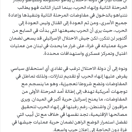
المرحلة الثانية وإنهاء الحرب، بينما التيار الثالث فهو يطالب
نتنياهو بالدخول في مفاوضات المرحلة الثانية وتنفيذها وإعادة
جميع الأسرى، ومن ثم العودة إلى القتال وليس العودة إلى
الحرب، حيث يرى أن الحرب بصيغتها التي بدأت في السابع من
أكتوبر لن تتكرر، لكن جيش الاحتلال الإسرائيلي قد يسعى لضمان
حرية عملياته في غزة، على غرار ما يحدث في لبنان من عمليات
اغتيال وتمركز عسكري واستهدافات محددة.
ونوه إلى أن دولة الاحتلال ترغب في تفادي أي استحقاق سياسي
يفرض عليها إنهاء الحرب أو تقديم تنازلات، ولذلك تماطل في
المفاوضات وتضع شروطا تعجيزية، وهو ما ينسجم مع
توجهات أمريكية تهدف إلى إطالة أمد المرحلة الأولى من
المفاوضات، ما يمنح إسرائيل حرية أكبر في الميدان. ويرى
مراقبون أن واشنطن، رغم رغبتها في إنهاء الحرب لتحقيق
مصالحها الإقليمية، تجد نفسها في خلاف مع تل أبيب التي
تفضل استمرار الوضع الراهن لضمان حرية عمليات جيشها في
غزة دون الحاجة إلى إعلان حرب واسعة.