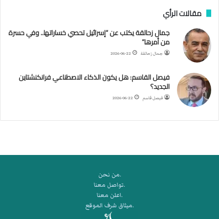
ف
مقالات الرأي
ي
ا
جمال زحالقة يكتب عن “إسرائيل تحصي خساراتها.. وفي حسرة
ل
من أمرها”
أ
ر
جمال زحالقة
2026-06-22
ب
ط
فيصل القاسم: هل يكون الذكاء الاصطناعي فرانكنشتاين
ة
الجديد؟
ا
فيصل قاسم
2026-06-22
ل
م
ت
ق
ا
ط
ع
.من نحن
ة
.تواصل معنا
ل
.اعلن معنا
ر
.ميثاق شرف الموقع
ك
ب