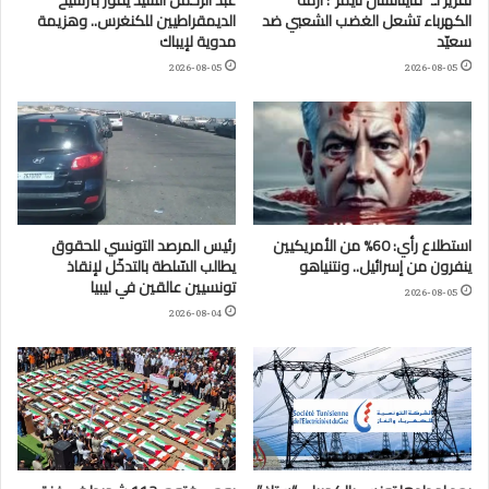
تقرير لـ “فاينانشال تايمز”: أزمة
عبد الرحمن السيد يفوز بترشيح
الكهرباء تشعل الغضب الشعبي ضد
الديمقراطيين للكنغرس.. وهزيمة
سعيّد
مدوية لإيباك
2026-08-05
2026-08-05
استطلاع رأي: 60% من الأمريكيين
رئيس المرصد التونسي للحقوق
ينفرون من إسرائيل.. ونتنياهو
يطالب السّلطة بالتدخّل لإنقاذ
تونسيين عالقين في ليبيا
2026-08-05
2026-08-04