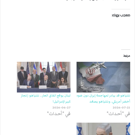
معجب بهذه:
مرتبط
نتنياهو قد يبادر لمهاجمة إيران دون ضوء
لبنان يوقع اتفاق العار… نتنياهو: إنجاز
أخضر أمريكي.. ونتنياهو يصعّد
كبير لإسرائيل!
2026-06-27
2026-07-21
في "أحداث"
في "أحداث"