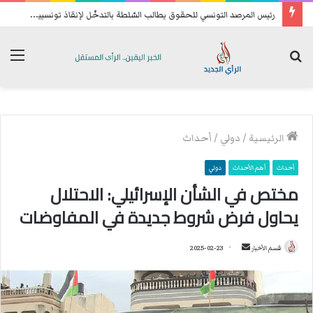
ر
ئيس المرصد التونسي للحقوق يطالب السّلطة بالتدخّل لإنقاذ تونسيين عالقين في ليبيا
بحث
الق
عن
الرئيسية
/
دولي
/
أحداث
أحداث
أهم الأحداث
دولي
مختص في الشأن الإسرائيلي: الاحتلال
يحاول فرض شروط جديدة في المفاوضات
قسم الأخبار
أ
2025-02-23
ر
س
ل