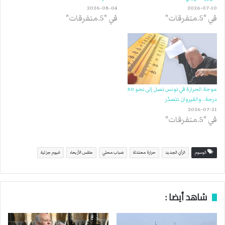
2026-08-04
2026-07-10
في "5.متفرقات"
في "5.متفرقات"
موجة الحرارة في تونس تصل إلى نحو 50
درجة.. والقيروان تتصدّر
2026-07-21
في "5.متفرقات"
الوسوم
الرأي الجديد
حرارة معتدلة
ضباب محلي
طقس الأربعاء
غيوم جزئية
شاهد أيضا :