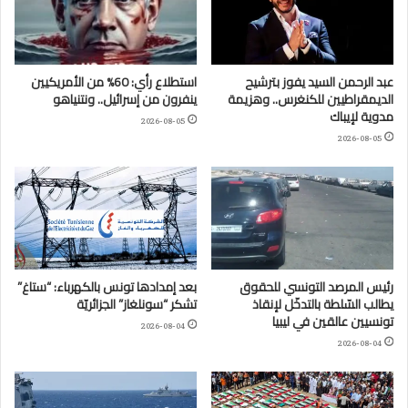
عبد الرحمن السيد يفوز بترشيح
استطلاع رأي: 60% من الأمريكيين
الديمقراطيين للكنغرس.. وهزيمة
ينفرون من إسرائيل.. ونتنياهو
مدوية لإيباك
2026-08-05
2026-08-05
رئيس المرصد التونسي للحقوق
بعد إمدادها تونس بالكهرباء: “ستاغ”
يطالب السّلطة بالتدخّل لإنقاذ
تشكر “سونلغاز” الجزائريّة
تونسيين عالقين في ليبيا
2026-08-04
2026-08-04