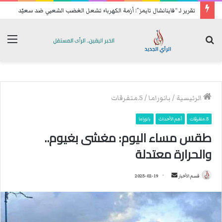
تقرير لـ “فاينانشال تايمز”: أزمة الكهرباء تشعل الغضب الشعبي ضد سعيّد
بحث
الق
عن
الرئيسية
/
بانوراما
/
5.متفرقات
5.متفرقات
أهم الأحداث
بانوراما
طقس مساء اليوم: مغشى بغيوم..
والحرارة معتدلة
قسم الأخبار
أ
2025-02-19
ر
س
ل