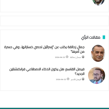
ر
ي
م
ي
ص
ا
ب
ف
مقالات الرأي
ي
ا
جمال زحالقة يكتب عن “إسرائيل تحصي خساراتها.. وفي حسرة
ل
من أمرها”
أ
ر
جمال زحالقة
2026-06-22
ب
ط
فيصل القاسم: هل يكون الذكاء الاصطناعي فرانكنشتاين
ة
الجديد؟
ا
فيصل قاسم
2026-06-22
ل
م
ت
ق
ا
ط