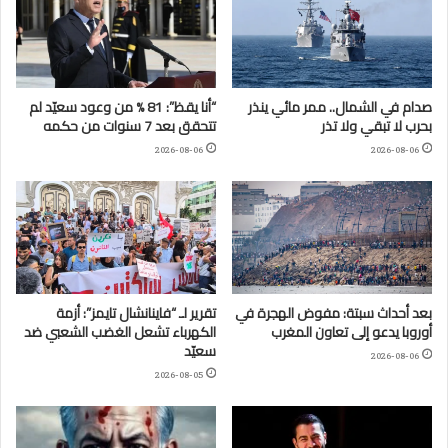
صدام في الشمال.. ممر مائي ينذر
“أنا يقظ”: 81 % من وعود سعيّد لم
بحرب لا تبقي ولا تذر
تتحقق بعد 7 سنوات من حكمه
2026-08-06
2026-08-06
بعد أحداث سبتة: مفوض الهجرة في
تقرير لـ “فاينانشال تايمز”: أزمة
أوروبا يدعو إلى تعاون المغرب
الكهرباء تشعل الغضب الشعبي ضد
سعيّد
2026-08-06
2026-08-05