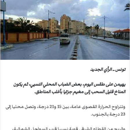
ب
ر
ي
د
ا
إ
ل
ك
ت
ر
تونس ــ الرأي الجديد
و
ن
يهيمن على طقس اليوم، بعض الضباب المحلي النسبي، ثم يكون
ي
المناخ قليل السحب إلى مغيم جزئيا بأغلب المناطق.
ا
وتتراوح الحرارة القصوى عامة، بين 15 و21 درجة، وتصل محليا إلى
23 درجة بالجنوب.
والريح من القطاع الشرقي قوية نسبيا قرب السواحل الشمالية،