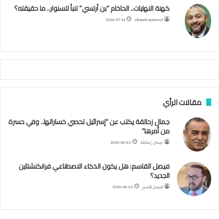
ك
ب
ر
ا
ب
كهنة النهايات.. الحاخام “بن أرتسي” تنبأ للسنوار.. ما حقيقته؟
ا
ئ
ا
م
2026-07-14
ahmed maarouf
ر
ي
م
ي
ص
ا
ب
ف
مقالات الرأي
ي
ا
جمال زحالقة يكتب عن “إسرائيل تحصي خساراتها.. وفي حسرة
ل
من أمرها”
أ
ر
جمال زحالقة
2026-06-22
ب
ط
فيصل القاسم: هل يكون الذكاء الاصطناعي فرانكنشتاين
ة
الجديد؟
ا
فيصل قاسم
2026-06-22
ل
م
ت