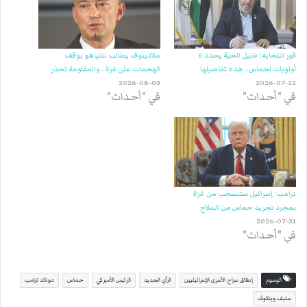
فور انتخابه: خليل الحية يحدد 6
ملادينوف يطالب نتنياهو بوقف
أولويات لحماس.. هذه تفاصيلها
الهجمات على غزة.. والمقاومة تحذر
2026-08-03
2026-07-22
في "أحداث"
في "أحداث"
ترامب: إسرائيل ستنسحب من غزة
بمجرد تجريد حماس من السلاح
2026-07-31
في "أحداث"
الوسوم
إطلاق سراح الأسرى الإسرائيليين
الرأي الجديد
الرئيس الأميركي
حماس
دونالد ترامب
ستيف ويتكوف