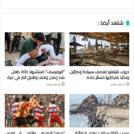
شاهد أيضا :
حروب نتنياهو تعصف بسياحة إسرائيل
“اليونيسف”: استشهاد 300 طفل
وتكبّد شركاتها خسائر حادة
منذ إعلان وقف إطلاق النار في غزة
2026-08-06
2026-08-07
بسبب كارثة سبتة: دعاوى قضائية
“سوبر” الإفريقي والترجي في تونس