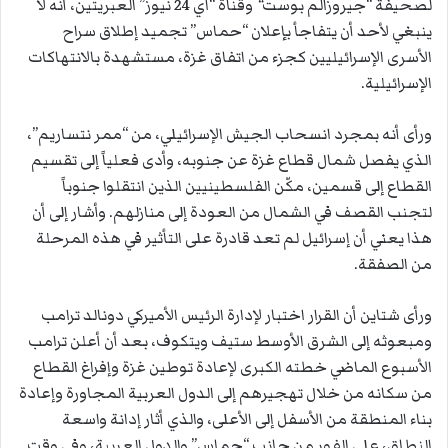
لصحيفة “جيروزالم بوست
“
وقناة “آي 24 نيوز” العبريتين، أنه لا
ينبغي لأحد أن يتفاجأ بإعلان “حماس” تجميد إطلاق سراح
الأسرى الإسرائيليين كجزء من اتفاق غزة، مستشهدة بالانتهاكات
الإسرائيلية.
ورأى أنه بمجرد انسحاب الجيش الإسرائيلي، من “ممر نتساريم”،
الذي يفصل شمال قطاع غزة عن جنوبه، وأدى فعلياً إلى تقسيم
القطاع إلى قسمين، مكّن الفلسطينيين الذين انتقلوا جنوباً
لتجنب القصف في الشمال من العودة إلى منازلهم. وأشار إلى أن
هذا يعني أن إسرائيل لم تعد قادرة على التأثير في هذه المرحلة
من الصفقة.
ورأى شتاين أن القرار اختبار لإدارة الرئيس الأميركي دونالد ترامب
ومبعوثه إلى الشرق الأوسط ستيف ويتكوف، بعد أن أعلن ترامب
الأسبوع الماضي خطته الكبرى لإعادة توطين غزة وإفراغ القطاع
من سكانه من خلال تهجيرهم إلى الدول العربية المجاورة وإعادة
بناء المنطقة من الأسفل إلى الأعلى، والذي أثار إدانة واسعة
النطاق، على الفور من جانب “حماس” والدول العربية، وفي وقت