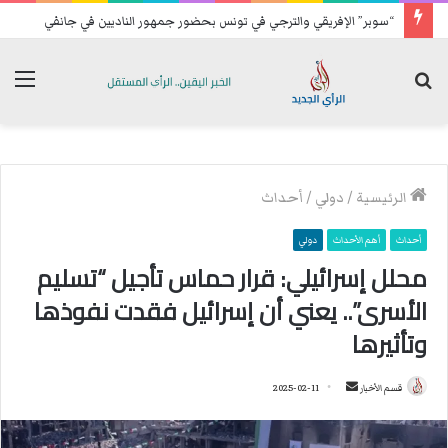
“سوبر” الإفريقي والترجي في تونس بحضور جمهور الناديين في جانفي
بحث
الق
عن
الرئيسية
/
دولي
/
أحداث
أحداث
أهم الأحداث
دولي
محلل إسرائيلي: قرار حماس تأجيل “تسليم
الأسرى”.. يعني أن إسرائيل فقدت نفوذها
وتأثيرها
قسم الأخبار
أ
2025-02-11
ر
س