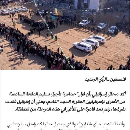
ل
ب
ر
ي
د
ا
إ
ل
ك
ت
ر
فلسطين ــ الرأي الجديد
و
ن
أكد محلل إسرائيلي بأن قرار “حماس” تأجيل تسليم الدفعة السادسة
ي
من الأسرى الإسرائيليين المقررة السبت القادم، يعني أن إسرائيل فقدت
ا
نفوذها، ولم تعد قادرة على التأثير في هذه المرحلة من الصفقة.
وأضاف “عميحاي شتاين”، والذي يعمل حاليا كمراسل دبلوماسي