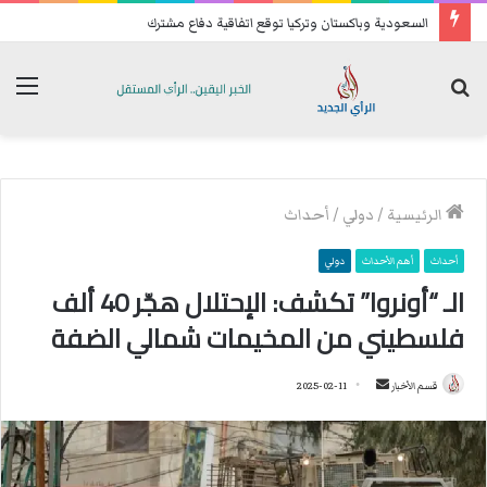
السعودية وباكستان وتركيا توقع اتفاقية دفاع مشترك
بحث
الق
عن
الرئيسية
/
دولي
/
أحداث
أحداث
أهم الأحداث
دولي
الـ “أونروا” تكشف: الإحتلال هجّر 40 ألف
فلسطيني من المخيمات شمالي الضفة
قسم الأخبار
أ
2025-02-11
ر
س
ل