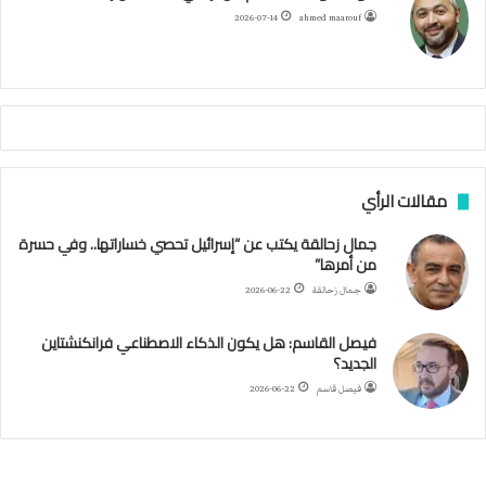
ح
ا
م
2026-07-14
ahmed maarouf
ك
ي
م
م
أ
ج
ن
ب
مقالات الرأي
ي
ل
جمال زحالقة يكتب عن “إسرائيل تحصي خساراتها.. وفي حسرة
د
من أمرها”
ر
ب
جمال زحالقة
2026-06-22
ي
ك
فيصل القاسم: هل يكون الذكاء الاصطناعي فرانكنشتاين
ر
الجديد؟
ة
فيصل قاسم
2026-06-22
ا
ل
ي
د