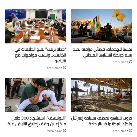
تحسبا للهجمات: فصائل عراقية تعيد
“خطة ترمب” تفتح الخلافات في
رسم خريطة انتشارها الميداني
الكابينت.. وتسبب مواجهات مع
نتنياهو
2026-08-07
2026-08-07
حروب نتنياهو تعصف بسياحة إسرائيل
“اليونيسف”: استشهاد 300 طفل
وتكبّد شركاتها خسائر حادة
منذ إعلان وقف إطلاق النار في غزة
2026-08-06
2026-08-07