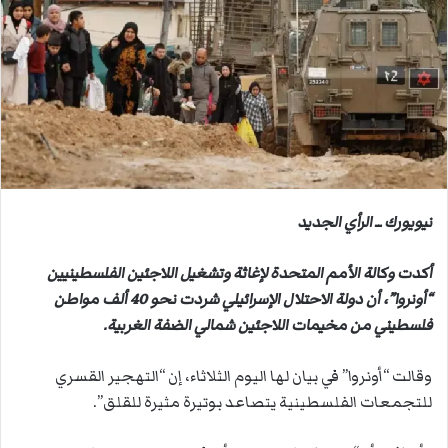
ب
ر
ي
د
ا
إ
ل
ك
ت
نيويورك ــ الرأي الجديد
ر
و
ن
أكدت وكالة الأمم المتحدة لإغاثة وتشغيل اللاجئين الفلسطينيين
ي
“أونروا”، أن دولة الاحتلال الإسرائيلي شردت نحو 40 ألف مواطن
ا
فلسطيني من مخيمات اللاجئين شمالي الضفة الغربية.
وقالت “أونروا” في بيان لها اليوم الثلاثاء، إن “التهجير القسري
للتجمعات الفلسطينية يتصاعد بوتيرة مثيرة للقلق”.