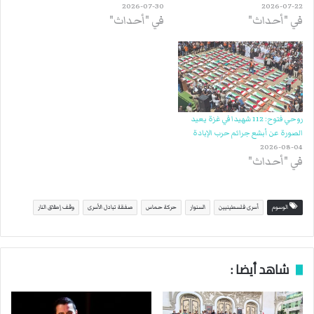
2026-07-30
2026-07-22
في "أحداث"
في "أحداث"
روحي فتوح: 112 شهيدا في غزة يعيد
الصورة عن أبشع جرائم حرب الإبادة
2026-08-04
في "أحداث"
الوسوم
أسرى فلسطينيين
السنوار
حركة حماس
صفقة تبادل الأسرى
وقف إطلاق النار
شاهد أيضا :