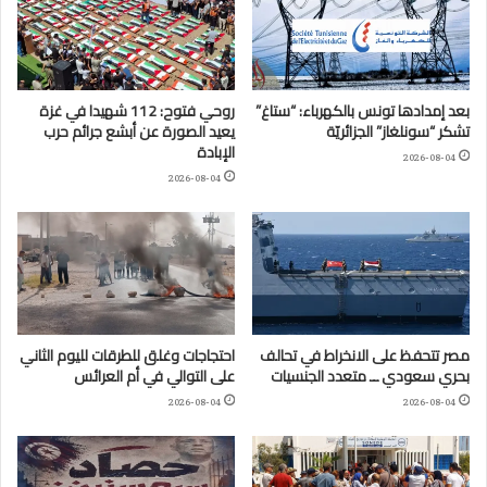
بعد إمدادها تونس بالكهرباء: “ستاغ”
روحي فتوح: 112 شهيدا في غزة
تشكر “سونلغاز” الجزائريّة
يعيد الصورة عن أبشع جرائم حرب
الإبادة
2026-08-04
2026-08-04
مصر تتحفظ على الانخراط في تحالف
احتجاجات وغلق للطرقات لليوم الثاني
بحري سعودي ــ متعدد الجنسيات
على التوالي في أم العرائس
2026-08-04
2026-08-04