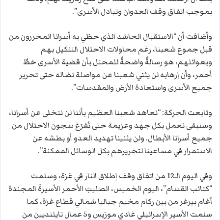
بموجب اتفاق وقف العدوان وتبادل الأسرى”.
وأضافت أن “الاستقبال الحاشد الذي حظي به أسرانا المحررون من
قبل جموع شعبنا، رغم محاولات الاحتلال التنكيل بهم
وبعوائلهم، هو رسالةٌ واضحةٌ للمحتل بأن قضية الأسرى خطٌ
أحمر، وأن إرهابه لن يثني شعبنا عن مواصلة نضاله حتى تحرير
جميع الأسرى واستعادة الأرض والمقدسات”.
وتابعت الحركة: “نعاهد شعبنا العظيم بأننا لن نتخلى عن أسرانا،
وسنبقى نعمل بكل جهد وعزيمة حتى تُفرَغ سجون الاحتلال من
جميع أسرانا الأبطال. ولن يثنينا تهديد العدو أو بطشه عن
الاستمرار في مساعينا لتحريرهم بكل الوسائل الممكنة”.
وفي اليوم الـ12 من اتفاق وقف إطلاق النار في غزة، وسلمت
“كتائب القسام”، اليوم الخميس، الصليبَ الأحمر الأسيرةَ المجندة
آغام بيرغر من بين ركام مخيم جباليا شمالي قطاع غزة، كما
سلمت الأسير الإسرائيلي غادي موزيس و5 عمال تايلنديين من