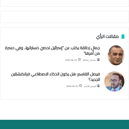
ي
ة
ا
ل
س
مقالات الرأي
ف
ن
جمال زحالقة يكتب عن “إسرائيل تحصي خساراتها.. وفي حسرة
ف
من أمرها”
ي
م
جمال زحالقة
2026-06-22
ض
ي
فيصل القاسم: هل يكون الذكاء الاصطناعي فرانكنشتاين
ق
الجديد؟
ه
فيصل قاسم
2026-06-22
ر
م
ز