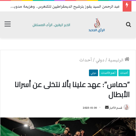
ع
بد الرحمن السيد يفوز بترشيح الديمقراطيين للكنغرس.. وهزيمة مدوية لإيباك
بحث
الق
عن
الرئيسية
/
دولي
/
أحداث
أحداث
أهم الأحداث
دولي
“حماس”: عهد علينا بألا نتخلى عن أسرانا
الأبطال
قسم الأخبار
أ
2025-01-30
ر
س
ل