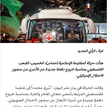
ب
ر
ي
د
ا
إ
ل
ك
ت
غزة ــ الرأي الجديد
ر
و
هنأت حركة المقاومة الإسلامية (حماس)، الخميس، الشعب
ن
الفلسطيني بمناسبة خروج دفعة جديدة من الأسرى من سجون
ي
الاحتلال الإسرائيلي.
ا
وقالت الحركة في بيان نشر اليوم،: “نُبرِق مجدداً إلى شعبنا
الفلسطيني المرابط بأسمى معاني الفخر والعزة، بمناسبة خروج
دفعةٍ جديدةٍ من أسرانا الأبطال من سجون الاحتلال الصهيوني،
بعد أن أرغمته مقاومتنا الباسلة على فتح زنازينه لهم، وذلك