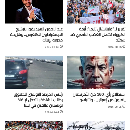
تقرير لـ “فاينانشال تايمز”: أزمة
عبد الرحمن السيد يفوز بترشيح
الكهرباء تشعل الغضب الشعبي ضد
الديمقراطيين للكنغرس.. وهزيمة
سعيّد
مدوية لإيباك
2026-08-05
2026-08-05
استطلاع رأي: 60% من الأمريكيين
رئيس المرصد التونسي للحقوق
ينفرون من إسرائيل.. ونتنياهو
يطالب السّلطة بالتدخّل لإنقاذ
تونسيين عالقين في ليبيا
2026-08-05
2026-08-04