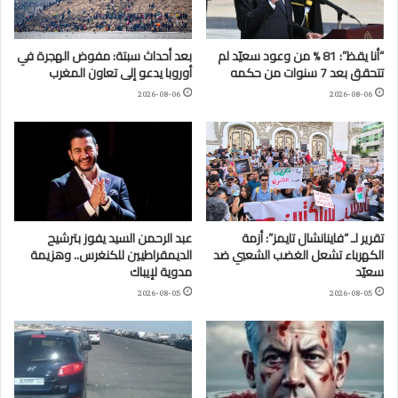
“أنا يقظ”: 81 % من وعود سعيّد لم
بعد أحداث سبتة: مفوض الهجرة في
تتحقق بعد 7 سنوات من حكمه
أوروبا يدعو إلى تعاون المغرب
2026-08-06
2026-08-06
تقرير لـ “فاينانشال تايمز”: أزمة
عبد الرحمن السيد يفوز بترشيح
الكهرباء تشعل الغضب الشعبي ضد
الديمقراطيين للكنغرس.. وهزيمة
سعيّد
مدوية لإيباك
2026-08-05
2026-08-05