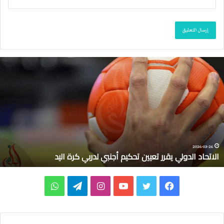
م
ا
ك
ر
و
ن
:
ع
ل
2026-03-10
ماكرون: على فرنسا وحلفائها حماية السفن في مضيق هرمز
ى
ف
ر
ف
ت
ي
ا
ت
و
ن
س
ي
و
و
ن
ي
ا
ا
و