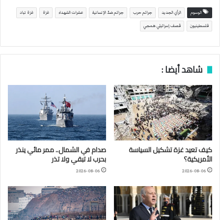
الوسوم
الرأي الجديد
جرائم حرب
جرائم ضدّ الإنسانية
عشرات الشهداء
غزة
غزة تباد
فلسطينيون
قصف إسرائيلي همجي
شاهد أيضا :
كيف تعيد غزة تشكيل السياسة
صدام في الشمال.. ممر مائي ينذر
الأمريكية؟
بحرب لا تبقي ولا تذر
2026-08-06
2026-08-06