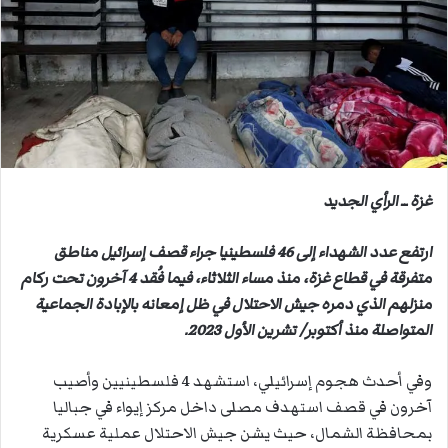
ب
ر
ي
د
ا
إ
ل
ك
ت
غزة ــ الرأي الجديد
ر
و
ارتفع عدد الشهداء إلى 46 فلسطينيا جراء قصف إسرائيل مناطق
ن
متفرقة في قطاع غزة، منذ مساء الثلاثاء، فيما فُقد 4 آخرون تحت ركام
ي
منزلهم الذي دمره جيش الاحتلال في ظل إمعانه بالإبادة الجماعية
ا
المتواصلة منذ أكتوبر/ تشرين الأول 2023.
وفي أحدث هجوم إسرائيلي، استشهد 4 فلسطينيين وأصيب
آخرون في قصف استهدف مصلى داخل مركز إيواء في جباليا
بمحافظة الشمال، حيث يشن جيش الاحتلال عملية عسكرية