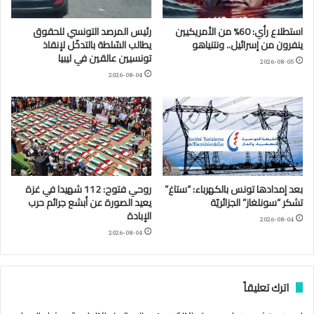
استطلاع رأي: 60% من الأمريكيين
رئيس المرصد التونسي للحقوق
ينفرون من إسرائيل.. ونتنياهو
يطالب السّلطة بالتدخّل لإنقاذ
تونسيين عالقين في ليبيا
2026-08-05
2026-08-04
بعد إمدادها تونس بالكهرباء: “ستاغ”
روحي فتوح: 112 شهيدا في غزة
تشكر “سونلغاز” الجزائريّة
يعيد الصورة عن أبشع جرائم حرب
الإبادة
2026-08-04
2026-08-04
اترك تعليقاً