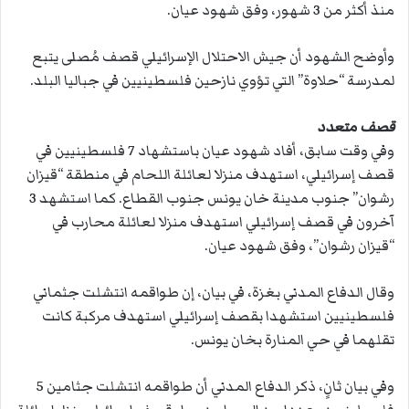
منذ أكثر من 3 شهور، وفق شهود عيان.
وأوضح الشهود أن جيش الاحتلال الإسرائيلي قصف مُصلى يتبع
لمدرسة “حلاوة” التي تؤوي نازحين فلسطينيين في جباليا البلد.
قصف متعدد
وفي وقت سابق، أفاد شهود عيان باستشهاد 7 فلسطينيين في
قصف إسرائيلي، استهدف منزلا لعائلة اللحام في منطقة “قيزان
رشوان” جنوب مدينة خان يونس جنوب القطاع. كما استشهد 3
آخرون في قصف إسرائيلي استهدف منزلا لعائلة محارب في
“قيزان رشوان”، وفق شهود عيان.
وقال الدفاع المدني بغزة، في بيان، إن طواقمه انتشلت جثماني
فلسطينيين استشهدا بقصف إسرائيلي استهدف مركبة كانت
تقلهما في حي المنارة بخان يونس.
وفي بيان ثانٍ، ذكر الدفاع المدني أن طواقمه انتشلت جثامين 5