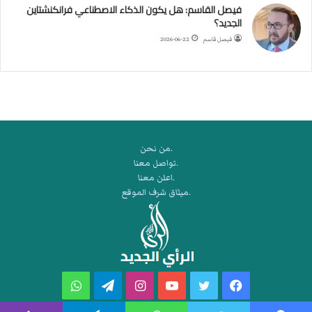
ي
فيصل القاسم: هل يكون الذكاء الاصطناعي فرانكنشتاين
ق
الجديد؟
ه
فيصل قاسم
2026-06-22
ر
م
ز
.من نحن
.تواصل معنا
.اعلن معنا
.ميثاق شرف الموقع
فيسبوك
تويتر
يوتيوب
انستقرام
تيلقرام
واتساب