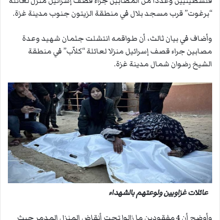
فلسطينيين وعددا من المصابين جراء قصف إسرائيل منزل لعائلة
“برغوت” قرب مسجد بلال في منطقة الزيتون جنوب مدينة غزة.
وأضاف في بيان ثالث، أن طواقمه انتشلت جثمان شهيد وعدة
مصابين جراء قصف إسرائيل منزلا لعائلة “كلاّب” في منطقة
الشيخ رضوان شمال مدينة غزة.
عائلات غزاويين ولوعتهم بالشهداء
وأوضح أن 4 مفقودين ما زالوا تحت أنقاض المنزل المدمر حيث