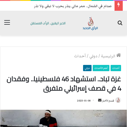
صدام في الشمال.. ممر مائي ينذر بحرب لا تبقي ولا تذر
بحث
الق
عن
الرئيسية
/
دولي
/
أحداث
أحداث
أهم الأحداث
دولي
غزة تباد.. استشهاد 46 فلسطينيا.. وفقدان
4 في قصف إسرائيلي متفرق
قسم الأخبار
أ
2025-01-08
ر
س
ل