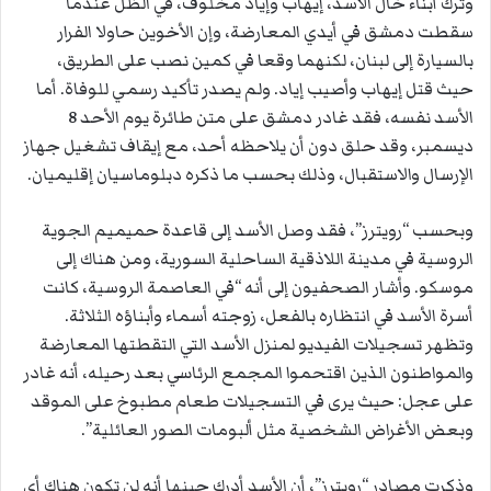
وترك أبناء خال الأسد، إيهاب وإياد مخلوف، في الظل عندما
سقطت دمشق في أيدي المعارضة، وإن الأخوين حاولا الفرار
بالسيارة إلى لبنان، لكنهما وقعا في كمين نصب على الطريق،
حيث قتل إيهاب وأصيب إياد. ولم يصدر تأكيد رسمي للوفاة. أما
الأسد نفسه، فقد غادر دمشق على متن طائرة يوم الأحد 8
ديسمبر، وقد حلق دون أن يلاحظه أحد، مع إيقاف تشغيل جهاز
الإرسال والاستقبال، وذلك بحسب ما ذكره دبلوماسيان إقليميان.
وبحسب “رويترز”، فقد وصل الأسد إلى قاعدة حميميم الجوية
الروسية في مدينة اللاذقية الساحلية السورية، ومن هناك إلى
موسكو. وأشار الصحفيون إلى أنه “في العاصمة الروسية، كانت
أسرة الأسد في انتظاره بالفعل، زوجته أسماء وأبناؤه الثلاثة.
وتظهر تسجيلات الفيديو لمنزل الأسد التي التقطتها المعارضة
والمواطنون الذين اقتحموا المجمع الرئاسي بعد رحيله، أنه غادر
على عجل: حيث يرى في التسجيلات طعام مطبوخ على الموقد
وبعض الأغراض الشخصية مثل ألبومات الصور العائلية”.
وذكرت مصادر “رويترز”، أن الأسد أدرك حينها أنه لن تكون هناك أي