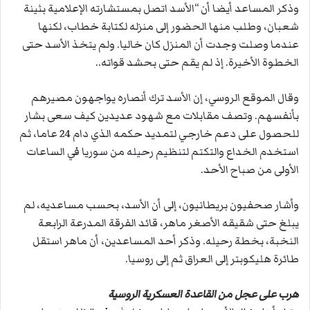
وذكر المساعد أيضا أن “الأسد اتصل بمستشارته الإعلامية بثينة
شعبان، وطلب منها الحضور إلى منزله لكتابة خطاب، لكنها
عندما وصلت وجدت أن المنزل كان خاليا. ولم يتخذ الأسد حتى
الخطوة الأخيرة. إذ لم يقم حتى بحشد قواته..
وقال الموقع الروسي، إن الأسد ترك أنصاره يواجهون مصيرهم
بأنفسهم. وتصف مقابلات مع شهود عديدين كيف سعى بشار
للحصول على دعم خارجي لتمديد حكمه الذي دام 24 عاما، ثم
استخدم الخداع والتكتم لتنظيم رحيله من سوريا في الساعات
الأولى من صباح الأحد.
وأشار صحفيون بريطانيون، إلى أن الأسد، بحسب مساعديه، لم
يبلغ حتى شقيقه الأصغر ماهر، قائد الفرقة المدرعة الرابعة
النخبة، بخطة رحيله. وذكر أحد المساعدين، أن ماهر استقل
طائرة هليكوبتر إلى العراق ثم إلى روسيا.
هرب على عجل من القاعدة العسكرية الروسية