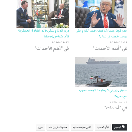
عمر كوش يتساءل: كيف أفسد الشرع على
وزير الدفاع يلتقي قائد القيادة العسكرية
ترمب خطته في لبنان؟
الأمريكية في إفريقيا
2026-07-22
2026-06-22
في "أهم الأحداث"
في "أهم الأحداث"
مسؤول إيراني لا يستبعد تجدد الحرب
مع أمريكا
2026-05-02
في "أحداث"
الوسوم
الرأي الجديد
تخلى عن مساعديه
خدع المقربين منه
سوريا