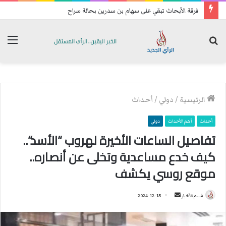
تحسبا للهجمات: فصائل عراقية تعيد رسم خريطة انتشارها الميداني
بحث
الق
عن
الرئيسية
/
دولي
/
أحداث
أحداث
أهم الأحداث
دولي
تفاصيل الساعات الأخيرة لهروب “الأسد”..
كيف خدع مساعدية وتخلى عن أنصاره..
موقع روسي يكشف
قسم الأخبار
أ
2024-12-15
ر
س