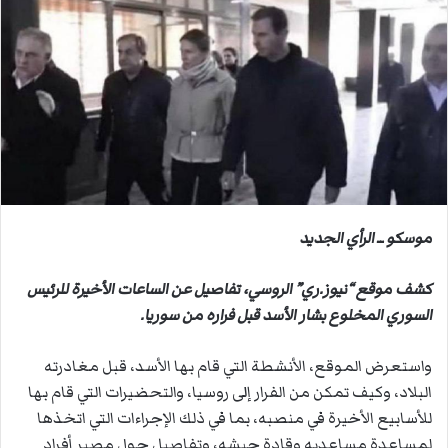
ل
ب
ر
ي
د
ا
إ
ل
ك
ت
موسكو ــ الرأي الجديد
ر
و
كشف موقع “نيوز.ري” الروسي، تفاصيل عن الساعات الأخيرة للرئيس
ن
السوري المخلوع بشار الأسد قبل فراره من سوريا.
ي
ا
واستعرض الموقع، الأنشطة التي قام بها الأسد، قبل مغادرته
البلاد، وكيف تمكن من الفرار إلى روسيا، والتحضيرات التي قام بها
للأسابيع الأخيرة في منصبه، بما في ذلك الإجراءات التي اتخذها
لمساعدة مساعديه وقادة جيشه، وتفاصيل حول مصير أفراد