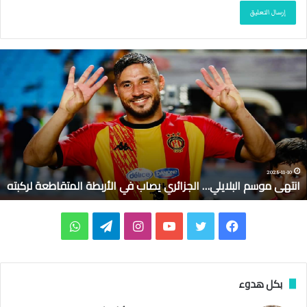
ا
ن
ت
ه
ى
م
و
س
م
2025-11-10
انتهى موسم البلايلي… الجزائري يصاب في الأربطة المتقاطعة لركبته
ا
ل
ب
ف
ت
ي
ا
ت
و
ل
ا
ي
و
و
ن
ي
ا
ي
ل
س
ي
ت
س
ل
ت
بكل هدوء
ي
…