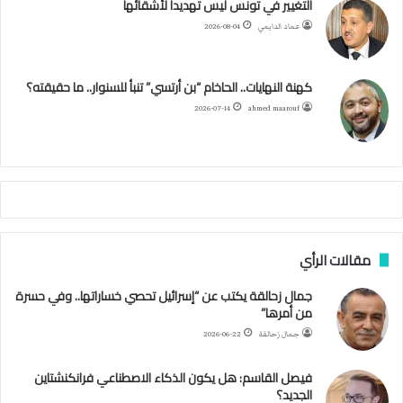
ب
ت
ي
ت
ق
س
التغيير في تونس ليس تهديدا لأشقائها
ا
عماد الدايمي
2026-08-04
ل
و
ر
و
ق
ر
ا
ج
ز
ك
ب
ر
ا
ب
كهنة النهايات.. الحاخام “بن أرتسي” تنبأ للسنوار.. ما حقيقته؟
ا
ئ
ا
م
2026-07-14
ahmed maarouf
ر
ي
م
ي
ص
ا
ب
ف
مقالات الرأي
ي
ا
جمال زحالقة يكتب عن “إسرائيل تحصي خساراتها.. وفي حسرة
ل
من أمرها”
أ
ر
جمال زحالقة
2026-06-22
ب
ط
فيصل القاسم: هل يكون الذكاء الاصطناعي فرانكنشتاين
ة
الجديد؟